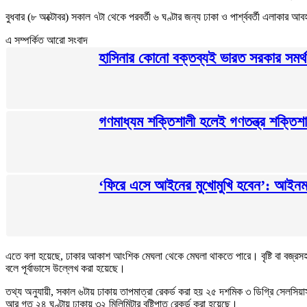
বুধবার (৮ অক্টোবর) সকাল ৭টা থেকে পরবর্তী ৬ ঘণ্টার জন্য ঢাকা ও পার্শ্ববর্তী এলাকার 
এ সম্পর্কিত আরো সংবাদ
হাসিনার কোনো বক্তব্যই ভারত সরকার সমর্
গণমাধ্যম শক্তিশালী হলেই গণতন্ত্র শক্তিশাল
‘ফিরে এসে আইনের মুখোমুখি হবেন’: আইনমন্
এতে বলা হয়েছে, ঢাকার আকাশ আংশিক মেঘলা থেকে মেঘলা থাকতে পারে। বৃষ্টি বা বজ্রসহ ব
বলে পূর্বাভাসে উল্লেখ করা হয়েছে।
তথ্য অনুযায়ী, সকাল ৬টায় ঢাকায় তাপমাত্রা রেকর্ড করা হয় ২৫ দশমিক ৩ ডিগ্রি সেলসিয়
আর গত ২৪ ঘণ্টায় ঢাকায় ৩২ মিলিমিটার বৃষ্টিপাত রেকর্ড করা হয়েছে।