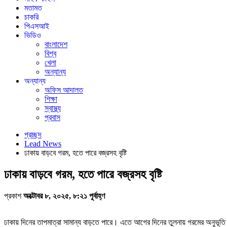
মতামত
চাকরি
পিএসআই
ভিডিও
বাংলাদেশ
বিশ্ব
খেলা
অন্যান্য
অন্যান্য
অফিস আদালত
শিক্ষা
স্বাস্থ্য
প্রবাস
প্রচ্ছদ
Lead News
ঢাকায় বাড়বে গরম, হতে পারে বজ্রসহ বৃষ্টি
ঢাকায় বাড়বে গরম, হতে পারে বজ্রসহ বৃষ্টি
প্রকাশ
অক্টোবর ৮, ২০২৫, ৮:২১ পূর্বাহ্ণ
ঢাকায় দিনের তাপমাত্রা সামান্য বাড়তে পারে। এতে আগের দিনের তুলনায় গরমের অনুভূতি 