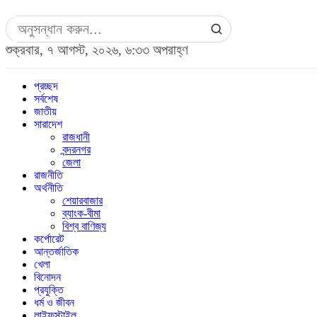
শুক্রবার, ৭ আগস্ট, ২০২৬, ৬:৩৩ অপরাহ্ণ
প্রচ্ছদ
সর্বশেষ
জাতীয়
সারাদেশ
রাজধানী
বন্দরনগর
জেলা
রাজনীতি
অর্থনীতি
শেয়ারবাজার
ব্যাংক-বীমা
বিশ্ব বাণিজ্য
কর্পোরেট
আন্তর্জাতিক
খেলা
বিনোদন
প্রযুক্তি
ধর্ম ও জীবন
লাইফস্টাইল