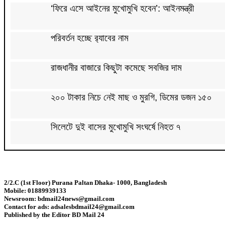
‘ফিরে এসে আইনের মুখোমুখি হবেন’: আইনমন্ত্রী
পরিবর্তন হচ্ছে র‌্যাবের নাম
রাজধানীর বাজারে কিছুটা কমেছে সবজির দাম
২০০ টাকার নিচে নেই মাছ ও মুরগি, ডিমের ডজন ১৫০
সিলেটে দুই বাসের মুখোমুখি সংঘর্ষে নিহত ৭
দেশের সাত অঞ্চলে ৬০ কিলোমিটার বেগে ঝড়-বৃষ্টির সতর্কত
2/2.C (1st Floor) Purana Paltan Dhaka- 1000, Bangladesh
বগুড়ায় বাসচাপায় নিহত ৬
Mobile: 01889939133
Newsroom: bdmail24news@gmail.com
Contact for ads: adsalesbdmail24@gmail.com
জন্মসূত্রে মার্কিন নাগরিকত্ব সীমিতের বিলে স্বাক্ষর করলেন 
Published by the Editor BD Mail 24