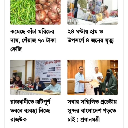
কমেছে কাঁচা মরিচের
২৪ ঘণ্টায় হাম ও
দাম, পেঁয়াজ ৭০ টাকা
উপসর্গে ৪ জনের মৃত্যু
কেজি
রাজধানীতে ত্রুটিপূর্ণ
সবার সম্মিলিত প্রচেষ্টায়
ভবনে ব্যবস্থা নিচ্ছে
সুন্দর বাংলাদেশ গড়তে
রাজউক
চাই : প্রধানমন্ত্রী