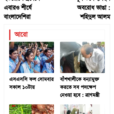
এবারও শীর্ষে
অবরোধ ভাঙা :
বাংলাদেশিরা
শহিদুল আলম
আরো
এসএসসি ফল সোমবার
বাঁশখালীকে বন্যামুক্ত
সকাল ১০টায়
করতে সব পদক্ষেপ
নেওয়া হবে : ত্রাণমন্ত্রী