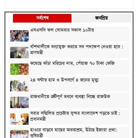
সর্বশেষ
জনপ্রিয়
এসএসসি ফল সোমবার সকাল ১০টায়
বাঁশখালীকে বন্যামুক্ত করতে সব পদক্ষেপ নেওয়া হবে :
ত্রাণমন্ত্রী
কমেছে কাঁচা মরিচের দাম, পেঁয়াজ ৭০ টাকা কেজি
২৪ ঘণ্টায় হাম ও উপসর্গে ৪ জনের মৃত্যু
রাজধানীতে ত্রুটিপূর্ণ ভবনে ব্যবস্থা নিচ্ছে রাজউক
সবার সম্মিলিত প্রচেষ্টায় সুন্দর বাংলাদেশ গড়তে চাই :
প্রধানমন্ত্রী
হাওরে বাড়বে মাছের অভয়াশ্রম, উঠছে ইজারা প্রথা:
কৃষিমন্ত্রী