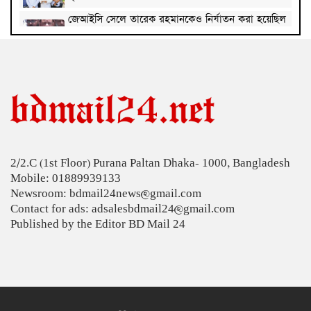
জেআইসি সেলে তারেক রহমানকেও নির্যাতন করা হয়েছিল
: চিফ প্রসিকিউটর
পাকিস্তানে রপ্তানি হবে বাংলাদেশের আনারস
২০২৭ সালের রমজান ও ঈদের সম্ভাব্য তারিখ জানা গেল
‘শেখ হাসিনা কার্ড’ নিয়ে ভারত বন্ধুত্ব চাইতে পারে না:
স্বরাষ্ট্রমন্ত্রী
2/2.C (1st Floor) Purana Paltan Dhaka- 1000, Bangladesh
সাড়ে ৬ বছরে মোটরসাইকেল দুর্ঘটনায় নিহত ১৫ হাজার
Mobile: 01889939133
৭১২ জন
Newsroom: bdmail24news@gmail.com
প্রকল্পের ধীর বাস্তবায়নই অর্থনৈতিক অগ্রগতির বাধা: অর্থ
Contact for ads: adsalesbdmail24@gmail.com
উপদেষ্টা
Published by the Editor BD Mail 24
জিডিপির ৫ শতাংশ চিকিৎসা খাতে ব্যয় করা হবে: মির্জা
ফখরুল
চিকিৎসকদের পেশাগত দায়িত্বে রাজনীতি যেন বাধা না
হয়: প্রধানমন্ত্রী