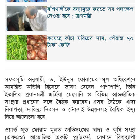
বাঁশখালীকে বন্যামুক্ত করতে সব পদক্ষেপ
নেওয়া হবে : ত্রাণমন্ত্রী
কমেছে কাঁচা মরিচের দাম, পেঁয়াজ ৭০
টাকা কেজি
সফরসূচি অনুযায়ী, ড. ইউনূস ফোরামের মূল অধিবেশনে
আমন্ত্রিত অতিথি হিসেবে ভাষণ দেবেন। পাশাপাশি, তিনি
ইতালির প্রধানমন্ত্রী জর্জিয়া মেলোনি ও বিভিন্ন আন্তর্জাতিক
সংস্থার প্রধানের সঙ্গে বৈঠক করবেন। এসব বৈঠকে খাদ্য
নিরাপত্তা, দারিদ্র্য নিরসন ও টেকসই উন্নয়নসহ বৈশ্বিক ইস্যু
নিয়ে আলোচনা হবে।
ওয়ার্ল্ড ফুড ফোরাম মূলত জাতিসংঘের খাদ্য ও কৃষি সংস্থা
(এফএও) আয়োজিত একটি প্ল্যাটফর্ম, যেখানে বিশ্বব্যাপী