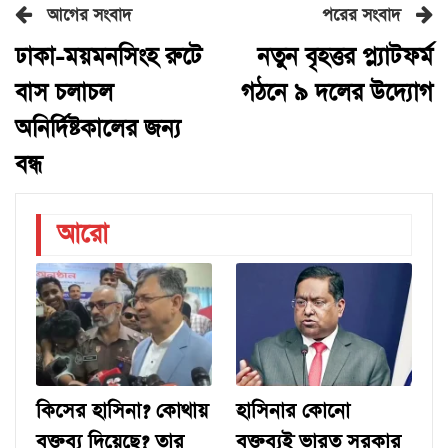
আগের সংবাদ
পরের সংবাদ
ঢাকা-ময়মনসিংহ রুটে
নতুন বৃহত্তর প্ল্যাটফর্ম
বাস চলাচল
গঠনে ৯ দলের উদ্যোগ
অনির্দিষ্টকালের জন্য
বন্ধ
আরো
কিসের হাসিনা? কোথায়
হাসিনার কোনো
বক্তব্য দিয়েছে? তার
বক্তব্যই ভারত সরকার