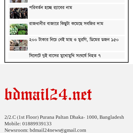
পরিবর্তন হচ্ছে র‌্যাবের নাম
রাজধানীর বাজারে কিছুটা কমেছে সবজির দাম
২০০ টাকার নিচে নেই মাছ ও মুরগি, ডিমের ডজন ১৫০
সিলেটে দুই বাসের মুখোমুখি সংঘর্ষে নিহত ৭
দেশের সাত অঞ্চলে ৬০ কিলোমিটার বেগে ঝড়-বৃষ্টির
সতর্কতা
বগুড়ায় বাসচাপায় নিহত ৬
জন্মসূত্রে মার্কিন নাগরিকত্ব সীমিতের বিলে স্বাক্ষর করলেন
ট্রাম্প
2/2.C (1st Floor) Purana Paltan Dhaka- 1000, Bangladesh
জুলাই গণঅভ্যুত্থান বিতর্কিত করার অপচেষ্টা চলছে:
Mobile: 01889939133
সমাজকল্যাণ প্রতিমন্ত্রী
Newsroom: bdmail24news@gmail.com