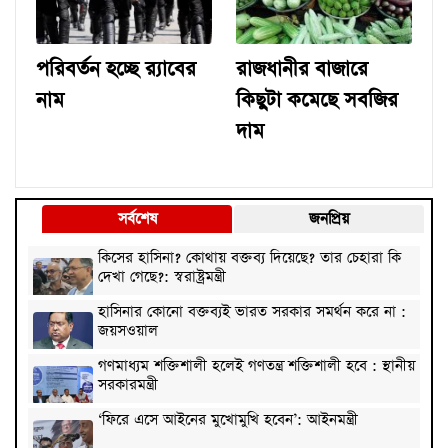
পরিবর্তন হচ্ছে র‌্যাবের
রাজধানীর বাজারে
নাম
কিছুটা কমেছে সবজির
দাম
সর্বশেষ
জনপ্রিয়
কিসের হাসিনা? কোথায় বক্তব্য দিয়েছে? তার চেহারা কি
দেখা গেছে?: স্বরাষ্ট্রমন্ত্রী
হাসিনার কোনো বক্তব্যই ভারত সরকার সমর্থন করে না :
জয়সওয়াল
গণমাধ্যম শক্তিশালী হলেই গণতন্ত্র শক্তিশালী হবে : স্থানীয়
সরকারমন্ত্রী
‘ফিরে এসে আইনের মুখোমুখি হবেন’: আইনমন্ত্রী