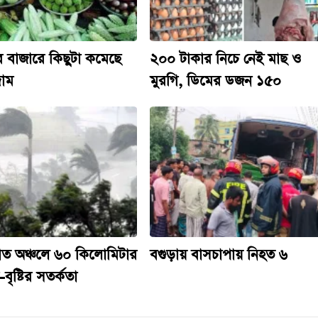
 বাজারে কিছুটা কমেছে
২০০ টাকার নিচে নেই মাছ ও
াম
মুরগি, ডিমের ডজন ১৫০
াত অঞ্চলে ৬০ কিলোমিটার
বগুড়ায় বাসচাপায় নিহত ৬
বৃষ্টির সতর্কতা