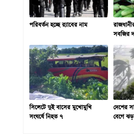
পরিবর্তন হচ্ছে র‌্যাবের নাম
রাজধানীর
সবজির দ
সিলেটে দুই বাসের মুখোমুখি
দেশের স
সংঘর্ষে নিহত ৭
বেগে ঝড়-