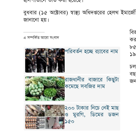
হাসপাতালে ভর্তি করা হয়েছে।
বুধবার (১৫ অক্টোবর) স্বাস্থ্য অধিদপ্তরের হেলথ ইমার্
জানানো হয়।
বি
এ সম্পর্কিত আরো সংবাদ
কর
৮৫
পরিবর্তন হচ্ছে র‌্যাবের নাম
১৯
চল
বছ
রাজধানীর বাজারে কিছুটা
জন
কমেছে সবজির দাম
২০০ টাকার নিচে নেই মাছ
ও মুরগি, ডিমের ডজন
১৫০