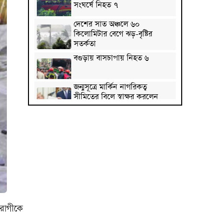
সংঘর্ষে নিহত ৭
দেশের সাত অঞ্চলে ৬০
কিলোমিটার বেগে ঝড়-বৃষ্টির
সতর্কতা
বগুড়ায় বাসচাপায় নিহত ৬
জন্মসূত্রে মার্কিন নাগরিকত্ব
সীমিতের বিলে স্বাক্ষর করলেন
ট্রাম্প
জুলাই গণঅভ্যুত্থান বিতর্কিত করার
অপচেষ্টা চলছে: সমাজকল্যাণ
প্রতিমন্ত্রী
২৪ ঘণ্টায় ডেঙ্গু নিয়ে হাসপাতালে
ভর্তি ৪৭১
ঢাকাসহ ১০ অঞ্চলে ঝড়বৃষ্টির
আভাস
রোগীকে
উন্নত দেশগুলোতে চাকরি হারানোর