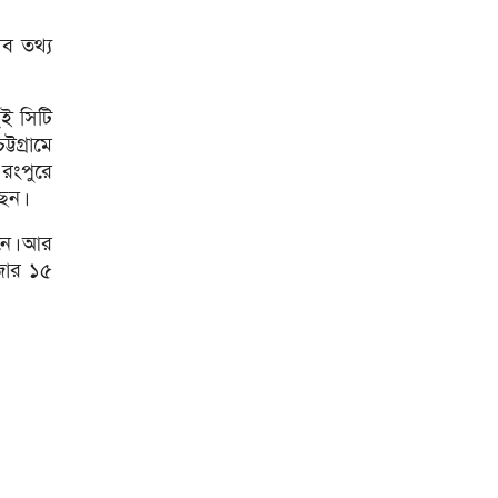
ঝুঁকি তিন গুণ বেশি : বিশ্বব্যাংক
সব তথ্য
বাংলাদেশি কৃষি শ্রমিকদের ভিসা
দেবে ওমান
চার বছরে ফ্যামিলি কার্ডের
ুই সিটি
আওতায় আসবে ১ কোটি ৬০ লাখ
গ্রামে
পরিবার
রংপুরে
‘চলতি অর্থবছরেই স্থানীয় সরকারের
েন।
৫টি নির্বাচন সম্পন্ন হবে’
জনে। আর
দুই-তিন দিনেই স্বাভাবিক হবে
াজার ১৫
গ্যাস সরবরাহ: জ্বালানি মন্ত্রী
মহেশখালী থেকে গ্যাস সরবরাহ
বাড়ল
স্বর্ণ খাতকে বৈধ-জবাবদিহিমূলক
শিল্পে রূপান্তরের উদ্যোগ
হামে ২৪ ঘণ্টায় আক্রান্ত ৮৬০,
মৃত্যু ৬