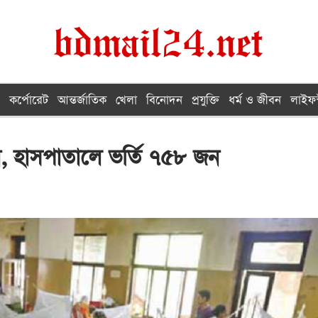
কর্পোরেট
আন্তর্জাতিক
খেলা
বিনোদন
প্রযুক্তি
ধর্ম ও জীবন
লাইফস
নি, হাসপাতালে ভর্তি ৭৫৮ জন