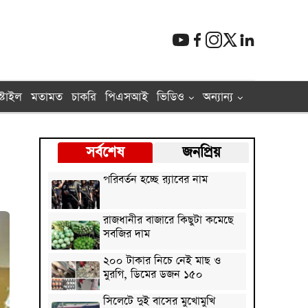
্টাইল
মতামত
চাকরি
পিএসআই
ভিডিও
অন্যান্য
সর্বশেষ
জনপ্রিয়
পরিবর্তন হচ্ছে র‌্যাবের নাম
রাজধানীর বাজারে কিছুটা কমেছে
সবজির দাম
২০০ টাকার নিচে নেই মাছ ও
মুরগি, ডিমের ডজন ১৫০
সিলেটে দুই বাসের মুখোমুখি