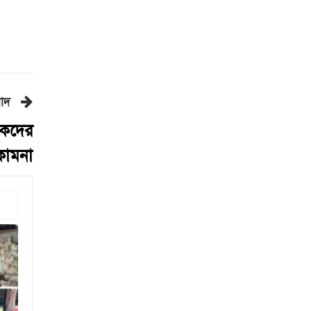
শিকল ভেঙেছি গণতন্ত্র প্রতিষ্ঠায়:
তথ্যমন্ত্রী
২০ আগস্ট রাষ্ট্রপতি নির্বাচন
শব্দদূষণ নিয়ন্ত্রণে কঠোর হচ্ছে
বাদ
সরকার
লকদের
মেয়েকে নিয়ে বাবার কবর
জিয়ারতে জুবাইদা রহমান
 কামনা
১১ দলীয় ঐক্যের ঘেরাও কর্মসূচি
ঘিরে সচিবালয়ের সব গেট বন্ধ
নদীদূষণ রোধে প্রধানমন্ত্রীর নতুন
নির্দেশ
সব নাগরিকের স্বাস্থ্যসেবা নিশ্চিতে
সরকার বদ্ধপরিকর: স্বাস্থ্য প্রতিমন্ত্রী
রাষ্ট্রপতি নির্বাচনের ভোটার তালিকা