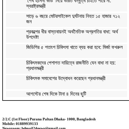
‘শেখ হাসিনা কার্ড’ নিয়ে ভারত বন্ধুত্ব চাইতে পারে না:
স্বরাষ্ট্রমন্ত্রী
সাড়ে ৬ বছরে মোটরসাইকেল দুর্ঘটনায় নিহত ১৫ হাজার ৭১২
জন
প্রকল্পের ধীর বাস্তবায়নই অর্থনৈতিক অগ্রগতির বাধা: অর্থ
উপদেষ্টা
জিডিপির ৫ শতাংশ চিকিৎসা খাতে ব্যয় করা হবে: মির্জা ফখরুল
চিকিৎসকদের পেশাগত দায়িত্বে রাজনীতি যেন বাধা না হয়:
প্রধানমন্ত্রী
চিকিৎসক সমাবেশের উদ্বোধন করেছেন প্রধানমন্ত্রী
আগস্টের শেষ দিকে টানা ৪ দিনের ছুটি
বাজার সিন্ডিকেট ও মজুতদারি করলে কঠোর ব্যবস্থা: আইনমন্ত্রী
2/2.C (1st Floor) Purana Paltan Dhaka- 1000, Bangladesh
Mobile: 01889939133
ফিফা সভাপতির বিরুদ্ধে এবার ‘বিয়ে বহির্ভূত প্রেমে’র অভিযোগ
Newsroom: bdmail24news@gmail.com