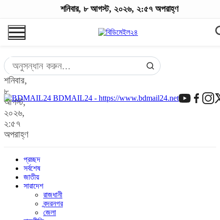
শনিবার, ৮ আগস্ট, ২০২৬, ২:৫৭ অপরাহ্ণ
শনিবার,
৮
BDMAIL24 - https://www.bdmail24.net
আগস্ট,
২০২৬,
২:৫৭
অপরাহ্ণ
প্রচ্ছদ
সর্বশেষ
জাতীয়
সারাদেশ
রাজধানী
বন্দরনগর
জেলা