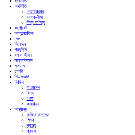
রাজনীতি
অর্থনীতি
শেয়ারবাজার
ব্যাংক-বীমা
বিশ্ব বাণিজ্য
কর্পোরেট
আন্তর্জাতিক
খেলা
বিনোদন
প্রযুক্তি
ধর্ম ও জীবন
লাইফস্টাইল
মতামত
চাকরি
পিএসআই
ভিডিও
বাংলাদেশ
বিশ্ব
খেলা
অন্যান্য
অন্যান্য
অফিস আদালত
শিক্ষা
স্বাস্থ্য
প্রবাস