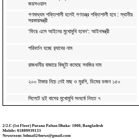
জয়সওয়াল
গণমাধ্যম শক্তিশালী হলেই গণতন্ত্র শক্তিশালী হবে : স্থানীয়
সরকারমন্ত্রী
‘ফিরে এসে আইনের মুখোমুখি হবেন’: আইনমন্ত্রী
পরিবর্তন হচ্ছে র‌্যাবের নাম
রাজধানীর বাজারে কিছুটা কমেছে সবজির দাম
২০০ টাকার নিচে নেই মাছ ও মুরগি, ডিমের ডজন ১৫০
সিলেটে দুই বাসের মুখোমুখি সংঘর্ষে নিহত ৭
দেশের সাত অঞ্চলে ৬০ কিলোমিটার বেগে ঝড়-বৃষ্টির সতর্কতা
2/2.C (1st Floor) Purana Paltan Dhaka- 1000, Bangladesh
Mobile: 01889939133
বগুড়ায় বাসচাপায় নিহত ৬
Newsroom: bdmail24news@gmail.com