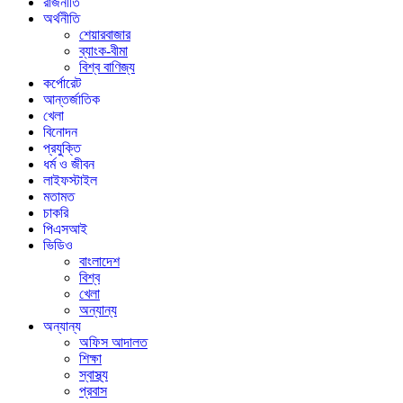
রাজনীতি
অর্থনীতি
শেয়ারবাজার
ব্যাংক-বীমা
বিশ্ব বাণিজ্য
কর্পোরেট
আন্তর্জাতিক
খেলা
বিনোদন
প্রযুক্তি
ধর্ম ও জীবন
লাইফস্টাইল
মতামত
চাকরি
পিএসআই
ভিডিও
বাংলাদেশ
বিশ্ব
খেলা
অন্যান্য
অন্যান্য
অফিস আদালত
শিক্ষা
স্বাস্থ্য
প্রবাস