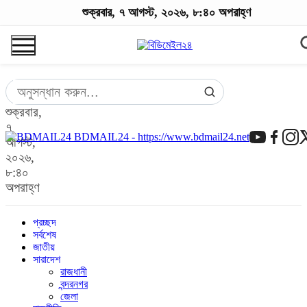
শুক্রবার, ৭ আগস্ট, ২০২৬, ৮:৪০ অপরাহ্ণ
শুক্রবার,
৭
BDMAIL24 - https://www.bdmail24.net
আগস্ট,
২০২৬,
৮:৪০
অপরাহ্ণ
প্রচ্ছদ
সর্বশেষ
জাতীয়
সারাদেশ
রাজধানী
বন্দরনগর
জেলা