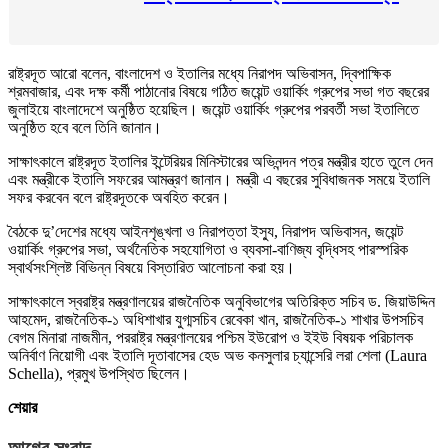
রাষ্ট্রদূত আরো বলেন, বাংলাদেশ ও ইতালির মধ্যে নিরাপদ অভিবাসন, দ্বিপাক্ষিক
শ্রমবাজার, এবং দক্ষ কর্মী পাঠানোর বিষয়ে গঠিত জয়েন্ট ওয়ার্কিং গ্রুপের সভা গত বছরের
জুলাইয়ে বাংলাদেশে অনুষ্ঠিত হয়েছিল। জয়েন্ট ওয়ার্কিং গ্রুপের পরবর্তী সভা ইতালিতে
অনুষ্ঠিত হবে বলে তিনি জানান।
সাক্ষাৎকালে রাষ্ট্রদূত ইতালির ইন্টেরিয়র মিনিস্টারের অভিনন্দন পত্র মন্ত্রীর হাতে তুলে দেন
এবং মন্ত্রীকে ইতালি সফরের আমন্ত্রণ জানান। মন্ত্রী এ বছরের সুবিধাজনক সময়ে ইতালি
সফর করবেন বলে রাষ্ট্রদূতকে অবহিত করেন।
বৈঠকে দু’দেশের মধ্যে আইনশৃঙ্খলা ও নিরাপত্তা ইস্যু, নিরাপদ অভিবাসন, জয়েন্ট
ওয়ার্কিং গ্রুপের সভা, অর্থনৈতিক সহযোগিতা ও ব্যবসা-বাণিজ্য বৃদ্ধিসহ পারস্পরিক
স্বার্থসংশ্লিষ্ট বিভিন্ন বিষয়ে বিস্তারিত আলোচনা করা হয়।
সাক্ষাৎকালে স্বরাষ্ট্র মন্ত্রণালয়ের রাজনৈতিক অনুবিভাগের অতিরিক্ত সচিব ড. জিয়াউদ্দিন
আহমেদ, রাজনৈতিক-১ অধিশাখার যুগ্মসচিব রেবেকা খান, রাজনৈতিক-১ শাখার উপসচিব
বেগম মিনারা নাজমীন, পররাষ্ট্র মন্ত্রণালয়ের পশ্চিম ইউরোপ ও ইইউ বিষয়ক পরিচালক
অনির্বাণ নিয়োগী এবং ইতালি দূতাবাসের হেড অভ কনসুলার চ্যান্সেরি লরা শেলা (Laura
Schella), প্রমুখ উপস্থিত ছিলেন।
শেয়ার
আগের সংবাদ