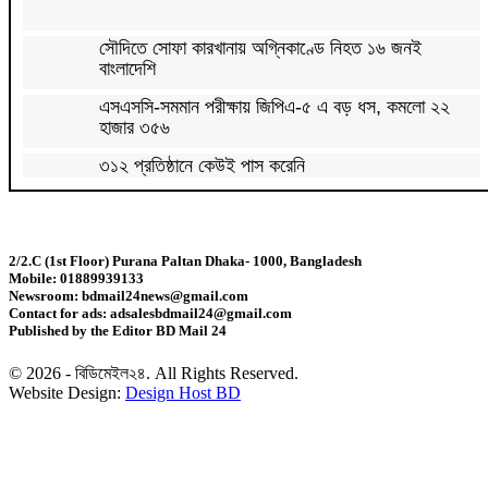
সৌদিতে সোফা কারখানায় অগ্নিকাণ্ডে নিহত ১৬ জনই
বাংলাদেশি
এসএসসি-সমমান পরীক্ষায় জিপিএ-৫ এ বড় ধস, কমলো ২২
হাজার ৩৫৬
৩১২ প্রতিষ্ঠানে কেউই পাস করেনি
এসএসসি-সমমান পরীক্ষার ফল প্রকাশ, পাসের হার ৬২.২৫
শতাংশ
2/2.C (1st Floor) Purana Paltan Dhaka- 1000, Bangladesh
Mobile: 01889939133
সৌদিতে কারখানায় ভয়াবহ আগুনে নওগাঁর ৭ প্রবাসীর মৃত্যু
Newsroom: bdmail24news@gmail.com
Contact for ads: adsalesbdmail24@gmail.com
Published by the Editor BD Mail 24
কুবিতে বিশ্ব আদিবাসী দিবসে আলোচনা সভা ও সাংস্কৃতিক
অনুষ্ঠান অনুষ্ঠিত
© 2026 - বিডিমেইল২৪. All Rights Reserved.
Website Design:
Design Host BD
রাষ্ট্রপতির শপথ গ্রহণ অনুষ্ঠান পরিচালনায় ৬ কমিটি
সাউথইস্ট ব্যাংকের চেয়ারম্যান পদে পুনর্নির্বাচিত এম. এ. কাশেম