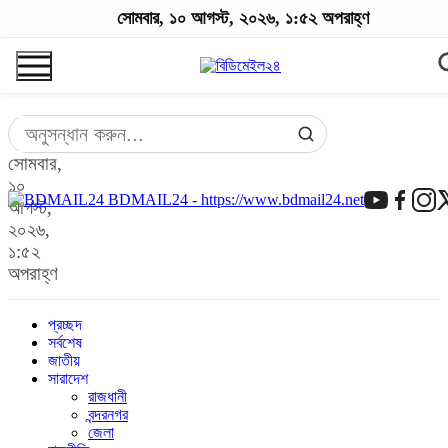
সোমবার, ১০ আগস্ট, ২০২৬, ১:৫২ অপরাহ্ণ
সোমবার,
১০
BDMAIL24 - https://www.bdmail24.net
আগস্ট,
২০২৬,
১:৫২
অপরাহ্ণ
প্রচ্ছদ
সর্বশেষ
জাতীয়
সারাদেশ
রাজধানী
বন্দরনগর
জেলা