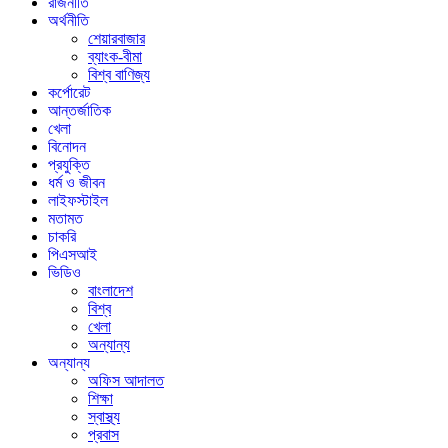
রাজনীতি
অর্থনীতি
শেয়ারবাজার
ব্যাংক-বীমা
বিশ্ব বাণিজ্য
কর্পোরেট
আন্তর্জাতিক
খেলা
বিনোদন
প্রযুক্তি
ধর্ম ও জীবন
লাইফস্টাইল
মতামত
চাকরি
পিএসআই
ভিডিও
বাংলাদেশ
বিশ্ব
খেলা
অন্যান্য
অন্যান্য
অফিস আদালত
শিক্ষা
স্বাস্থ্য
প্রবাস