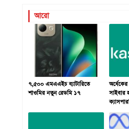
আরো
৭,৫০০ এমএএইচ ব্যাটারিতে
অর্ধেকের
শাওমির নতুন রেডমি ১৭
সাইবার 
ক্যাসপারস