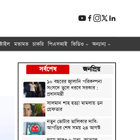
্টাইল
মতামত
চাকরি
পিএসআই
ভিডিও
অন্যান্য
সর্বশেষ
জনপ্রিয়
১০ বছরের জ্বালানি পরিকল্পনা
সংসদে তুলে ধরবে সরকার :
প্রধানমন্ত্রী
সালমান শাহ হত্যা মামলায় ডন
গ্রেফতার
নতুন ভোটার তালিকার দাবি-
আপত্তির শেষ সময় ২৪ আগস্ট