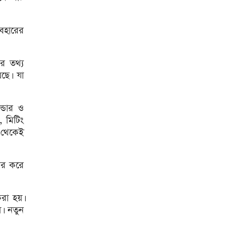
৭,৫০০ এমএএইচ ব্যাটারিতে
শাওমির নতুন রেডমি ১৭
বহারের
ইস্ট ওয়েস্ট মেডিকেল-ঢাকা
রিজেন্সির মধ্যে সমঝোতা স্মারক
র তথ্য
ছে। যা
বঙ্গোপসাগরে লঘুচাপ : কমতে
পারে দিনের তাপমাত্রা
মাতারবাড়ি পৌঁছেছেন প্রধানমন্ত্রী
্ডার ও
, মিটিং
র থেকেই
বাবাকে শেষ বিদায় জানাতে
রোজারিওতে মেসি, ডি পলের গোল
উৎসর্গ
হার করে
‘মক্কা চুক্তি’ ইরানের বিরুদ্ধে নয়,
জানাল তুরস্ক
করা হয়।
হেলিকপ্টারে মহেশখালীর পথে
য়। নতুন
প্রধানমন্ত্রী