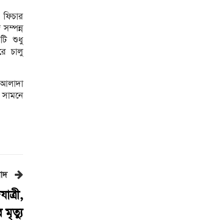
ডিএমপির অভিযানে ২৪ ঘণ্টায়
গ্রেপ্তার ৫০৪
 ফিচার
সম্পন্ন
এসএসসি ফল সোমবার সকাল
ি শুধু
১০টায়
রে চালু
বাঁশখালীকে বন্যামুক্ত করতে সব
পদক্ষেপ নেওয়া হবে : ত্রাণমন্ত্রী
ে আলাদা
কমেছে কাঁচা মরিচের দাম, পেঁয়াজ
ি সামনে
৭০ টাকা কেজি
২৪ ঘণ্টায় হাম ও উপসর্গে ৪ জনের
মৃত্যু
রাজধানীতে ত্রুটিপূর্ণ ভবনে ব্যবস্থা
নিচ্ছে রাজউক
বাদ
সবার সম্মিলিত প্রচেষ্টায় সুন্দর
বাংলাদেশ গড়তে চাই : প্রধানমন্ত্রী
ত্রী,
হাওরে বাড়বে মাছের অভয়াশ্রম,
ৃত্যু
উঠছে ইজারা প্রথা: কৃষিমন্ত্রী