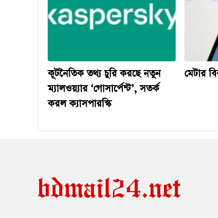
কূটনৈতিক তথ্য চুরি করছে নতুন
মেটার বির
ম্যালওয়্যার ‘গোসার্পেন্ট’, সতর্ক
করল ক্যাসপারস্কি