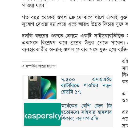
পাওয়া যাবে।
গত বছর থেকেই গুগল ক্রোমে ধাপে ধাপে এআই যুক্ত 
সুযোগ দেওয়া হয়। পরে এতে আরও উন্নত ফিচার যুক্ত ক
চলতি বছরের শুরুতে ক্রোমে একটি সাইডবারভিত্তিক সহ
একসঙ্গে বিশ্লেষণ করে প্রশ্নের উত্তর পেতে পারেন
ব্যবহারকারীর অন্যান্য গুগল সেবার সঙ্গে যুক্ত হয়ে ব্যক
এই
এ সম্পর্কিত আরো সংবাদ
ম্
নি
৭,৫০০ এমএএইচ
কর
ব্যাটারিতে শাওমির নতুন
রেডমি ১৭
এ 
ওয়
অর্ধেকের বেশি জেন জি
ইতোমধ্যে সাইবার হামলার
এর
শিকার: ক্যাসপারস্কি
পর
সা