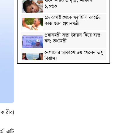
হামে আরও ৬ মৃত্যু, আক্রান্ত
১,০৬৩
১৬ আগস্ট থেকে ফ্যামিলি কার্ডের
কাজ শুরু: প্রধানমন্ত্রী
প্রধানমন্ত্রী সস্তা উন্নয়ন নিয়ে ব্যস্ত
নন: তথ্যমন্ত্রী
নেপালের আকাশে ভয় পেলেন অপু
বিশ্বাস!
কাঠগোলাপ: সৌন্দর্য আর সুবাসের
এক মায়াবী ফুল
দেশে মহামারি আকার ধারণ
করেছে প্রাইভেট টিউশন: ববি
হাজ্জাজ
রাষ্ট্রপতি প্রার্থী ঘোষণা করল ১১ দল
কারীরা
রাষ্ট্রপতি নির্বাচনে বিএনপির দুই
্মে এটি
মনোনয়নপত্র সংগ্রহ