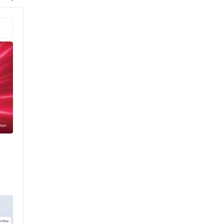
জেআইসি সেলে তারেক
রহমানকেও নির্যাতন করা হয়েছিল
: চিফ প্রসিকিউটর
পাকিস্তানে রপ্তানি হবে বাংলাদেশের
আনারস
২০২৭ সালের রমজান ও ঈদের
সম্ভাব্য তারিখ জানা গেল
‘শেখ হাসিনা কার্ড’ নিয়ে ভারত
বন্ধুত্ব চাইতে পারে না: স্বরাষ্ট্রমন্ত্রী