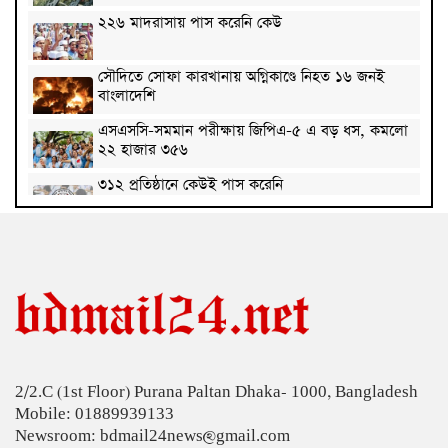
২২৬ মাদরাসায় পাস করেনি কেউ
সৌদিতে সোফা কারখানায় অগ্নিকাণ্ডে নিহত ১৬ জনই
বাংলাদেশি
এসএসসি-সমমান পরীক্ষায় জিপিএ-৫ এ বড় ধস, কমলো
২২ হাজার ৩৫৬
৩১২ প্রতিষ্ঠানে কেউই পাস করেনি
এসএসসি-সমমান পরীক্ষার ফল প্রকাশ, পাসের হার
৬২.২৫ শতাংশ
সৌদিতে কারখানায় ভয়াবহ আগুনে নওগাঁর ৭ প্রবাসীর
মৃত্যু
কুবিতে বিশ্ব আদিবাসী দিবসে আলোচনা সভা ও সাংস্কৃতিক
অনুষ্ঠান অনুষ্ঠিত
2/2.C (1st Floor) Purana Paltan Dhaka- 1000, Bangladesh
রাষ্ট্রপতির শপথ গ্রহণ অনুষ্ঠান পরিচালনায় ৬ কমিটি
Mobile: 01889939133
Newsroom: bdmail24news@gmail.com