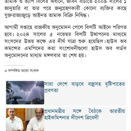
তামাক ও ভ্যাপ বিলের অধীনে, জীবন বাঁচাতে ২০০৯ সালের ১
জানুয়ারি বা তার পরে জন্মগ্রহণকারী কোনো ব্যক্তির কাছে
যুক্তরাজ্যজুড়ে আইনত তামাক বিক্রি নিষিদ্ধ।
আগামী সপ্তাহে রাজকীয় অনুমোদন পেলে বিলটি আইনে পরিণত
হবে। ২০২৪ সালের ৫ নভেম্বর বিলটি উত্থাপনের মাধ্যমে
সংসদের উভয় কক্ষে এর দীর্ঘ যাত্রা শুরু হয়েছিল। হাউস অব
কমন্সের এমপিদের করা সংশোধনীগুলো হাউস অব লর্ডস
অনুমোদনের মাধ্যম মঙ্গলবার তা শেষ হয়।
এ সম্পর্কিত আরো সংবাদ
সারা দেশে বাড়বে বজ্রসহ বৃষ্টিপাতের
প্রবণতা
প্রধানমন্ত্রীর সঙ্গে বৈঠকে ভারতীয়
হাইকমিশনার দীনেশ ত্রিবেদী