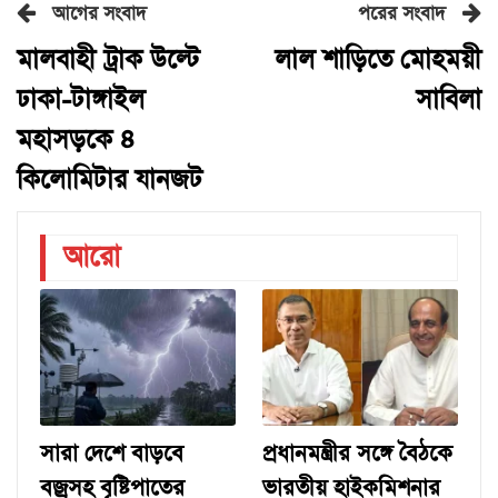
আগের সংবাদ
পরের সংবাদ
মালবাহী ট্রাক উল্টে
লাল শাড়িতে মোহময়ী
ঢাকা-টাঙ্গাইল
সাবিলা
মহাসড়কে ৪
কিলোমিটার যানজট
আরো
সারা দেশে বাড়বে
প্রধানমন্ত্রীর সঙ্গে বৈঠকে
বজ্রসহ বৃষ্টিপাতের
ভারতীয় হাইকমিশনার