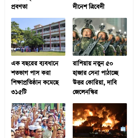
প্রবণতা
দীনেশ ত্রিবেদী
এক বছরের ব্যবধানে
রাশিয়ায় নতুন ৫০
শতভাগ পাস করা
হাজার সেনা পাঠাচ্ছে
শিক্ষাপ্রতিষ্ঠান কমেছে
উত্তর কোরিয়া, দাবি
৩১৫টি
জেলেনস্কির