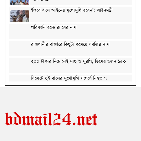
‘ফিরে এসে আইনের মুখোমুখি হবেন’: আইনমন্ত্রী
পরিবর্তন হচ্ছে র‌্যাবের নাম
রাজধানীর বাজারে কিছুটা কমেছে সবজির দাম
২০০ টাকার নিচে নেই মাছ ও মুরগি, ডিমের ডজন ১৫০
সিলেটে দুই বাসের মুখোমুখি সংঘর্ষে নিহত ৭
দেশের সাত অঞ্চলে ৬০ কিলোমিটার বেগে ঝড়-বৃষ্টির
সতর্কতা
বগুড়ায় বাসচাপায় নিহত ৬
জন্মসূত্রে মার্কিন নাগরিকত্ব সীমিতের বিলে স্বাক্ষর করলেন
ট্রাম্প