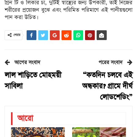
গ্রিন টি ও লিকার চা, দুটিই স্বাস্থ্যের জন্য উপকারী, তাই নিজের
শরীরের প্রয়োজন বুঝে এবং পরিমিত পরিমাণে এই পানীয়গুলো
পান করা উচিত।
শেয়ার
আগের সংবাদ
পরের সংবাদ
লাল শাড়িতে মোহময়ী
“কতদিন চলবে এই
সাবিলা
অন্ধকার? গ্রামে দীর্ঘ
লোডশেডিং”
আরো