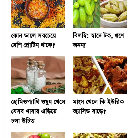
কোন ডালে সবচেয়ে
বিলম্বি: স্বাদে টক, গুণে
বেশি প্রোটিন থাকে?
অনন্য
হোমিওপ্যাথি ওষুধ খেলে
মাংস খেলে কি ইউরিক
যেসব খাবার এড়িয়ে
অ্যাসিড বাড়ে?
চলা উচিত