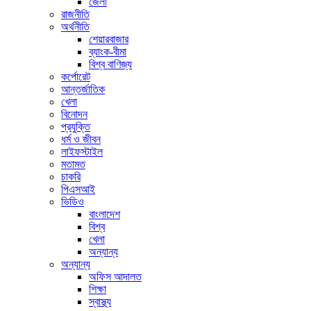
জেলা
রাজনীতি
অর্থনীতি
শেয়ারবাজার
ব্যাংক-বীমা
বিশ্ব বাণিজ্য
কর্পোরেট
আন্তর্জাতিক
খেলা
বিনোদন
প্রযুক্তি
ধর্ম ও জীবন
লাইফস্টাইল
মতামত
চাকরি
পিএসআই
ভিডিও
বাংলাদেশ
বিশ্ব
খেলা
অন্যান্য
অন্যান্য
অফিস আদালত
শিক্ষা
স্বাস্থ্য