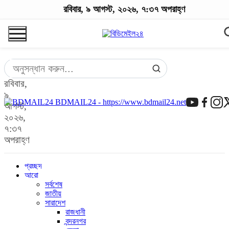
রবিবার, ৯ আগস্ট, ২০২৬, ৭:৩৭ অপরাহ্ণ
রবিবার,
৯
BDMAIL24 - https://www.bdmail24.net
আগস্ট,
২০২৬,
৭:৩৭
অপরাহ্ণ
প্রচ্ছদ
আরো
সর্বশেষ
জাতীয়
সারাদেশ
রাজধানী
বন্দরনগর