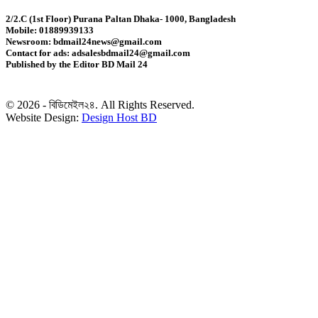
2/2.C (1st Floor) Purana Paltan Dhaka- 1000, Bangladesh
Mobile: 01889939133
এক সপ্তাহে ডিমের দাম দেড়গুণ, ডজন ১৮০ টাকা
Newsroom: bdmail24news@gmail.com
Contact for ads: adsalesbdmail24@gmail.com
Published by the Editor BD Mail 24
১০ বছরের জ্বালানি পরিকল্পনা সংসদে তুলে ধরবে সরকার :
প্রধানমন্ত্রী
© 2026 - বিডিমেইল২৪. All Rights Reserved.
সালমান শাহ হত্যা মামলায় ডন গ্রেফতার
Website Design:
Design Host BD
নতুন ভোটার তালিকার দাবি-আপত্তির শেষ সময় ২৪ আগস্ট
হামে আরও ৬ মৃত্যু, আক্রান্ত ১,০৬৩
১৬ আগস্ট থেকে ফ্যামিলি কার্ডের কাজ শুরু: প্রধানমন্ত্রী
প্রধানমন্ত্রী সস্তা উন্নয়ন নিয়ে ব্যস্ত নন: তথ্যমন্ত্রী
নেপালের আকাশে ভয় পেলেন অপু বিশ্বাস!