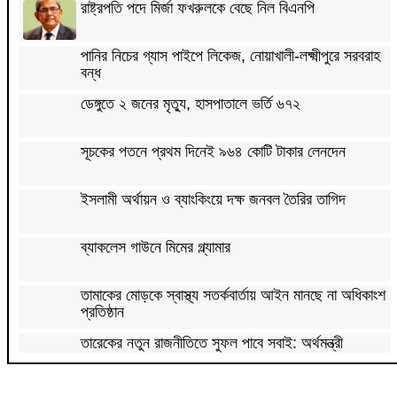
রাষ্ট্রপতি পদে মির্জা ফখরুলকে বেছে নিল বিএনপি
পানির নিচের গ্যাস পাইপে লিকেজ, নোয়াখালী-লক্ষ্মীপুরে সরবরাহ
বন্ধ
ডেঙ্গুতে ২ জনের মৃত্যু, হাসপাতালে ভর্তি ৬৭২
সূচকের পতনে প্রথম দিনেই ৯৬৪ কোটি টাকার লেনদেন
ইসলামী অর্থায়ন ও ব্যাংকিংয়ে দক্ষ জনবল তৈরির তাগিদ
ব্যাকলেস গাউনে মিমের গ্ল্যামার
তামাকের মোড়কে স্বাস্থ্য সতর্কবার্তায় আইন মানছে না অধিকাংশ
প্রতিষ্ঠান
তারেকের নতুন রাজনীতিতে সুফল পাবে সবাই: অর্থমন্ত্রী
চাষিরা লবণের ন্যায্যমূল্য পেতে শুরু করেছেন : স্বরাষ্ট্রমন্ত্রী