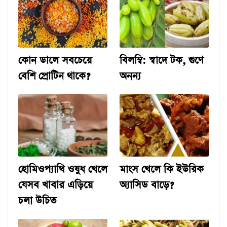
কোন ডালে সবচেয়ে
বিলম্বি: স্বাদে টক, গুণে
বেশি প্রোটিন থাকে?
অনন্য
হোমিওপ্যাথি ওষুধ খেলে
মাংস খেলে কি ইউরিক
যেসব খাবার এড়িয়ে
অ্যাসিড বাড়ে?
চলা উচিত