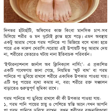
দিনভর হাঁটাহাঁটি, অফিসের কাজ কিংবা মানসিক চাপ-সব
মিলিয়ে শরীর ও মন দুটোই ক্লান্ত হয়ে পড়ে। এমন অবস্থায়
একটু আরাম পেতে গরম পানিতে পা ভিজিয়ে বসে থাকা হতে
পারে এক দারুণ থেরাপি। ঘরোয়া এই উপায়টি শুধু আরাম দেয়
না, শরীরের ভেতরেও ঘটায় নানা ইতিবাচক পরিবর্তন।
‘ইন্টারন্যাশনাল জার্নাল অব ক্লিনিক্যাল নার্সিং’- এ প্রকাশিত
একটি গবেষণায় জানা গেছে, নিয়মিত ‘ফুট বাথ’ বা গরম
পানিতে পা ডুবিয়ে রাখলে শরীরে একাধিক উপকার পাওয়া যায়।
এটি শুধু পায়ের ব্যথা কমায় না, বরং শরীরে রক্ত সঞ্চালন
বাড়াতেও গুরুত্বপূর্ণ ভূমিকা রাখে।
গরম পানিতে পা ডুবিয়ে রাখলে কী কী উপকার পাওয়া যায়-
১. গরম পানি পায়ের স্নায়ু ও পেশিতে স্বস্তি আনে। যখন আপনি
পা গরম পানিতে ডুবিয়ে রাখেন, তখন শরীরের রক্তনালিগুলো