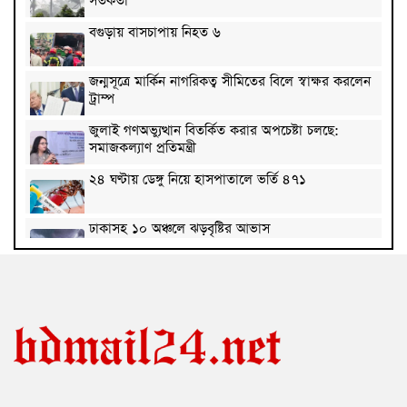
সতর্কতা
বগুড়ায় বাসচাপায় নিহত ৬
জন্মসূত্রে মার্কিন নাগরিকত্ব সীমিতের বিলে স্বাক্ষর করলেন
ট্রাম্প
জুলাই গণঅভ্যুত্থান বিতর্কিত করার অপচেষ্টা চলছে:
সমাজকল্যাণ প্রতিমন্ত্রী
২৪ ঘণ্টায় ডেঙ্গু নিয়ে হাসপাতালে ভর্তি ৪৭১
ঢাকাসহ ১০ অঞ্চলে ঝড়বৃষ্টির আভাস
উন্নত দেশগুলোতে চাকরি হারানোর ঝুঁকি তিন গুণ বেশি :
বিশ্বব্যাংক
বাংলাদেশি কৃষি শ্রমিকদের ভিসা দেবে ওমান
চার বছরে ফ্যামিলি কার্ডের আওতায় আসবে ১ কোটি ৬০
লাখ পরিবার