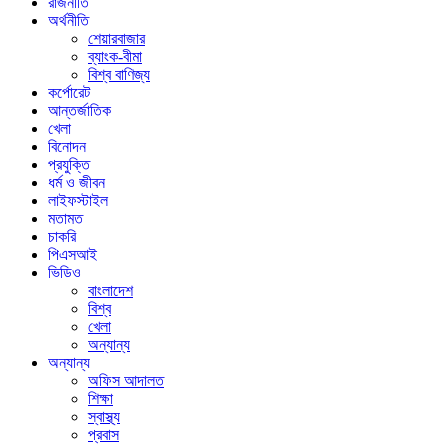
রাজনীতি
অর্থনীতি
শেয়ারবাজার
ব্যাংক-বীমা
বিশ্ব বাণিজ্য
কর্পোরেট
আন্তর্জাতিক
খেলা
বিনোদন
প্রযুক্তি
ধর্ম ও জীবন
লাইফস্টাইল
মতামত
চাকরি
পিএসআই
ভিডিও
বাংলাদেশ
বিশ্ব
খেলা
অন্যান্য
অন্যান্য
অফিস আদালত
শিক্ষা
স্বাস্থ্য
প্রবাস