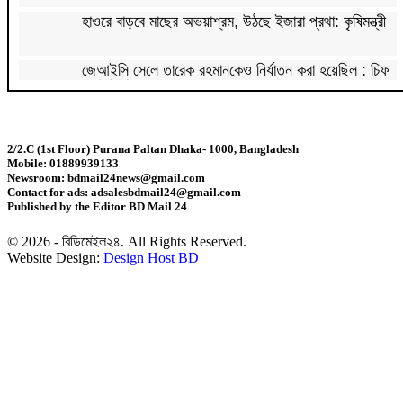
হাওরে বাড়বে মাছের অভয়াশ্রম, উঠছে ইজারা প্রথা: কৃষিমন্ত্রী
জেআইসি সেলে তারেক রহমানকেও নির্যাতন করা হয়েছিল : চিফ
প্রসিকিউটর
পাকিস্তানে রপ্তানি হবে বাংলাদেশের আনারস
2/2.C (1st Floor) Purana Paltan Dhaka- 1000, Bangladesh
Mobile: 01889939133
২০২৭ সালের রমজান ও ঈদের সম্ভাব্য তারিখ জানা গেল
Newsroom: bdmail24news@gmail.com
Contact for ads: adsalesbdmail24@gmail.com
Published by the Editor BD Mail 24
‘শেখ হাসিনা কার্ড’ নিয়ে ভারত বন্ধুত্ব চাইতে পারে না:
স্বরাষ্ট্রমন্ত্রী
© 2026 - বিডিমেইল২৪. All Rights Reserved.
Website Design:
Design Host BD
সাড়ে ৬ বছরে মোটরসাইকেল দুর্ঘটনায় নিহত ১৫ হাজার ৭১২
জন
প্রকল্পের ধীর বাস্তবায়নই অর্থনৈতিক অগ্রগতির বাধা: অর্থ
উপদেষ্টা
জিডিপির ৫ শতাংশ চিকিৎসা খাতে ব্যয় করা হবে: মির্জা ফখরুল