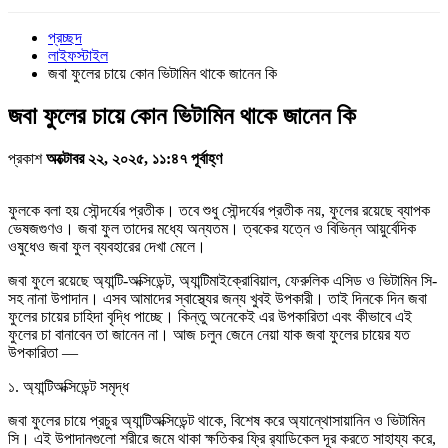
প্রচ্ছদ
লাইফস্টাইল
জবা ফুলের চায়ে কোন ভিটামিন থাকে জানেন কি
জবা ফুলের চায়ে কোন ভিটামিন থাকে জানেন কি
প্রকাশ
অক্টোবর ২২, ২০২৫, ১১:৪৭ পূর্বাহ্ণ
ফুলকে বলা হয় সৌন্দর্যের প্রতীক। তবে শুধু সৌন্দর্যের প্রতীক নয়, ফুলের রয়েছে ব্যাপক
ভেষজগুণও। জবা ফুল তাদের মধ্যে অন্যতম। ত্বকের যত্নে ও বিভিন্ন আয়ুর্বেদিক
ওষুধেও জবা ফুল ব্যবহারের দেখা মেলে।
জবা ফুলে রয়েছে অ্যান্টি-অক্সিডেন্ট, অ্যান্টিমাইক্রোবিয়াল, ফেরুলিক এসিড ও ভিটামিন সি-
সহ নানা উপাদান। এসব আমাদের স্বাস্থ্যের জন্য খুবই উপকারী। তাই দিনকে দিন জবা
ফুলের চায়ের চাহিদা বৃদ্ধি পাচ্ছে। কিন্তু অনেকেই এর উপকারিতা এবং কীভাবে এই
ফুলের চা বানাবেন তা জানেন না। আজ চলুন জেনে নেয়া যাক জবা ফুলের চায়ের যত
উপকারিতা —
১. অ্যান্টিঅক্সিডেন্ট সমৃদ্ধ
জবা ফুলের চায়ে প্রচুর অ্যান্টিঅক্সিডেন্ট থাকে, বিশেষ করে অ্যান্থোসায়ানিন ও ভিটামিন
সি। এই উপাদানগুলো শরীরে জমে থাকা ক্ষতিকর ফ্রি র‍্যাডিকেল দূর করতে সাহায্য করে,