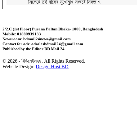
সিলেটে দুই বাসের মুখোমুখি সংঘর্ষে নিহত ৭
দেশের সাত অঞ্চলে ৬০ কিলোমিটার বেগে ঝড়-বৃষ্টির সতর্কতা
2/2.C (1st Floor) Purana Paltan Dhaka- 1000, Bangladesh
Mobile: 01889939133
বগুড়ায় বাসচাপায় নিহত ৬
Newsroom: bdmail24news@gmail.com
Contact for ads: adsalesbdmail24@gmail.com
Published by the Editor BD Mail 24
জন্মসূত্রে মার্কিন নাগরিকত্ব সীমিতের বিলে স্বাক্ষর করলেন
ট্রাম্প
© 2026 - বিডিমেইল২৪. All Rights Reserved.
Website Design:
Design Host BD
জুলাই গণঅভ্যুত্থান বিতর্কিত করার অপচেষ্টা চলছে:
সমাজকল্যাণ প্রতিমন্ত্রী
২৪ ঘণ্টায় ডেঙ্গু নিয়ে হাসপাতালে ভর্তি ৪৭১
ঢাকাসহ ১০ অঞ্চলে ঝড়বৃষ্টির আভাস
উন্নত দেশগুলোতে চাকরি হারানোর ঝুঁকি তিন গুণ বেশি :
বিশ্বব্যাংক
বাংলাদেশি কৃষি শ্রমিকদের ভিসা দেবে ওমান