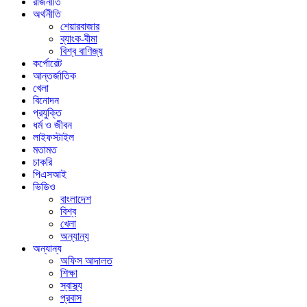
রাজনীতি
অর্থনীতি
শেয়ারবাজার
ব্যাংক-বীমা
বিশ্ব বাণিজ্য
কর্পোরেট
আন্তর্জাতিক
খেলা
বিনোদন
প্রযুক্তি
ধর্ম ও জীবন
লাইফস্টাইল
মতামত
চাকরি
পিএসআই
ভিডিও
বাংলাদেশ
বিশ্ব
খেলা
অন্যান্য
অন্যান্য
অফিস আদালত
শিক্ষা
স্বাস্থ্য
প্রবাস