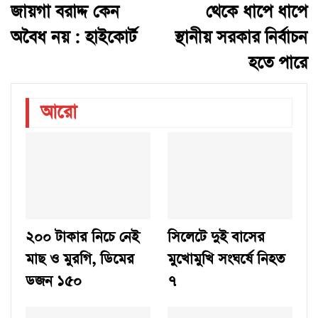
জায়গা বরাদ্দ কেন
থেকে ধাপে ধাপে
অবৈধ নয় : হাইকোর্ট
স্থানীয় সরকার নির্বাচন
হতে পারে
আরো
২০০ টাকার নিচে নেই
সিলেটে দুই বাসের
মাছ ও মুরগি, ডিমের
মুখোমুখি সংঘর্ষে নিহত
ডজন ১৫০
৭