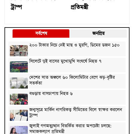
ট্রাম্প
প্রতিমন্ত্রী
সর্বশেষ
জনপ্রিয়
২০০ টাকার নিচে নেই মাছ ও মুরগি, ডিমের ডজন ১৫০
সিলেটে দুই বাসের মুখোমুখি সংঘর্ষে নিহত ৭
দেশের সাত অঞ্চলে ৬০ কিলোমিটার বেগে ঝড়-বৃষ্টির
সতর্কতা
বগুড়ায় বাসচাপায় নিহত ৬
জন্মসূত্রে মার্কিন নাগরিকত্ব সীমিতের বিলে স্বাক্ষর করলেন
ট্রাম্প
জুলাই গণঅভ্যুত্থান বিতর্কিত করার অপচেষ্টা চলছে:
সমাজকল্যাণ প্রতিমন্ত্রী