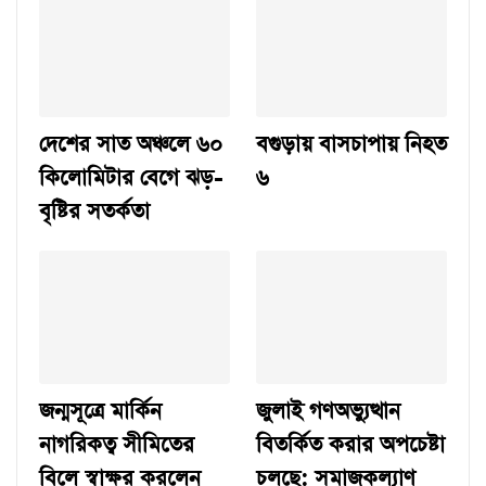
দেশের সাত অঞ্চলে ৬০
বগুড়ায় বাসচাপায় নিহত
কিলোমিটার বেগে ঝড়-
৬
বৃষ্টির সতর্কতা
জন্মসূত্রে মার্কিন
জুলাই গণঅভ্যুত্থান
নাগরিকত্ব সীমিতের
বিতর্কিত করার অপচেষ্টা
বিলে স্বাক্ষর করলেন
চলছে: সমাজকল্যাণ