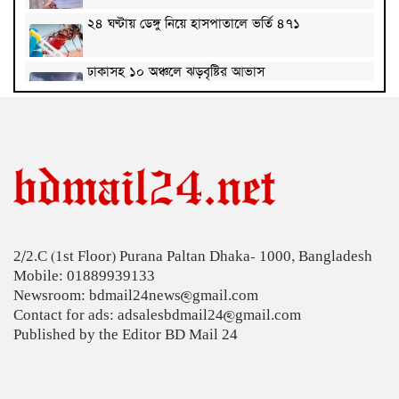
২৪ ঘণ্টায় ডেঙ্গু নিয়ে হাসপাতালে ভর্তি ৪৭১
ঢাকাসহ ১০ অঞ্চলে ঝড়বৃষ্টির আভাস
উন্নত দেশগুলোতে চাকরি হারানোর ঝুঁকি তিন গুণ বেশি :
বিশ্বব্যাংক
বাংলাদেশি কৃষি শ্রমিকদের ভিসা দেবে ওমান
চার বছরে ফ্যামিলি কার্ডের আওতায় আসবে ১ কোটি ৬০
লাখ পরিবার
2/2.C (1st Floor) Purana Paltan Dhaka- 1000, Bangladesh
‘চলতি অর্থবছরেই স্থানীয় সরকারের ৫টি নির্বাচন সম্পন্ন
Mobile: 01889939133
হবে’
Newsroom: bdmail24news@gmail.com
দুই-তিন দিনেই স্বাভাবিক হবে গ্যাস সরবরাহ: জ্বালানি
Contact for ads: adsalesbdmail24@gmail.com
মন্ত্রী
Published by the Editor BD Mail 24
মহেশখালী থেকে গ্যাস সরবরাহ বাড়ল