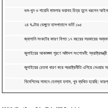
গুম-খুন ও গায়েবি মামলার ভয়াবহ চিত্র তুলে ধরলেন আইনমন
২৪ ঘণ্টায় ডেঙ্গুতে হাসপাতালে ভর্তি ১৯৫
জ্বালানি সংকটের কারণ বিগত ১৭ বছরের সরকারের অব্যবস্থা
জুলাইয়ের আকাঙ্ক্ষা পূরণে অষ্টাদশ সংশোধনী: স্বরাষ্ট্রমন্ত্রী
জুলাইয়ের চেতনা ধারণ করে পররাষ্ট্রনীতি এগিয়ে নেওয়ার আ
বিদেশিদের সামনে হেনস্তা হলাম, খুব ব্যথিত হয়েছি: ভারপ্রা
মুক্তমঞ্চ থেকে হলরুম, জুলাইয়ের পরিসর ছোট হচ্ছে’: কুব