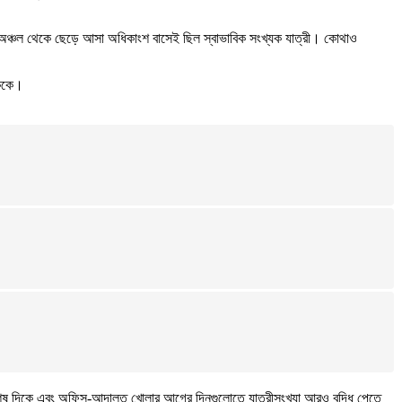
ন্ন অঞ্চল থেকে ছেড়ে আসা অধিকাংশ বাসেই ছিল স্বাভাবিক সংখ্যক যাত্রী। কোথাও
েককে।
র শেষ দিকে এবং অফিস-আদালত খোলার আগের দিনগুলোতে যাত্রীসংখ্যা আরও বৃদ্ধি পেতে