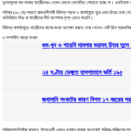
তুলনামূলক কম থাকায় যাত্রীদেরও তেমন কোনো ভোগান্তি পোহাতে হচ্ছে না। একইসঙ্গ
শনিবার (৩০ মে) সকালে রাজধানীগামী বিভিন্ন সড়ক ও বাসস্ট্যান্ড ঘুরে এমন চিত্র দেখ
অতিরিক্ত ভিড় বা যাত্রীদের দীর্ঘ অপেক্ষার দৃশ্য চোখে পড়েনি।
বিভিন্ন বাসস্ট্যান্ডে যাত্রীদের বাসের জন্য অপেক্ষা করতে দেখা গেলেও সেটি ছিল স
এ সম্পর্কিত আরো সংবাদ
গুম-খুন ও গায়েবি মামলার ভয়াবহ চিত্র তুলে
২৪ ঘণ্টায় ডেঙ্গুতে হাসপাতালে ভর্তি ১৯৫
জ্বালানি সংকটের কারণ বিগত ১৭ বছরের সরকার
পরিবহনসংশ্লিষ্টরা বলছেন, ঈদের ছুটি এখনও চলমান থাকায় অনেকেই পরিবার-পরিজনের সঙ্