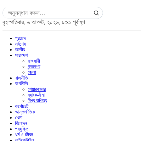
বৃহস্পতিবার, ৬ আগস্ট, ২০২৬, ৯:৪১ পূর্বাহ্ণ
প্রচ্ছদ
সর্বশেষ
জাতীয়
সারাদেশ
রাজধানী
বন্দরনগর
জেলা
রাজনীতি
অর্থনীতি
শেয়ারবাজার
ব্যাংক-বীমা
বিশ্ব বাণিজ্য
কর্পোরেট
আন্তর্জাতিক
খেলা
বিনোদন
প্রযুক্তি
ধর্ম ও জীবন
লাইফস্টাইল