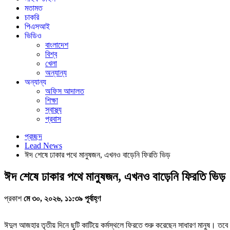
মতামত
চাকরি
পিএসআই
ভিডিও
বাংলাদেশ
বিশ্ব
খেলা
অন্যান্য
অন্যান্য
অফিস আদালত
শিক্ষা
স্বাস্থ্য
প্রবাস
প্রচ্ছদ
Lead News
ঈদ শেষে ঢাকার পথে মানুষজন, এখনও বাড়েনি ফিরতি ভিড়
ঈদ শেষে ঢাকার পথে মানুষজন, এখনও বাড়েনি ফিরতি ভিড়
প্রকাশ
মে ৩০, ২০২৬, ১১:৩৯ পূর্বাহ্ণ
ঈদুল আজহার তৃতীয় দিনে ছুটি কাটিয়ে কর্মস্থলে ফিরতে শুরু করেছেন সাধারণ মানুষ। তব