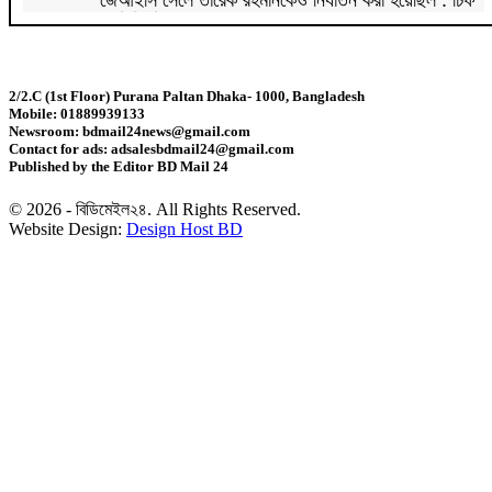
প্রসিকিউটর
পাকিস্তানে রপ্তানি হবে বাংলাদেশের আনারস
2/2.C (1st Floor) Purana Paltan Dhaka- 1000, Bangladesh
Mobile: 01889939133
২০২৭ সালের রমজান ও ঈদের সম্ভাব্য তারিখ জানা গেল
Newsroom: bdmail24news@gmail.com
Contact for ads: adsalesbdmail24@gmail.com
Published by the Editor BD Mail 24
‘শেখ হাসিনা কার্ড’ নিয়ে ভারত বন্ধুত্ব চাইতে পারে না:
স্বরাষ্ট্রমন্ত্রী
© 2026 - বিডিমেইল২৪. All Rights Reserved.
Website Design:
Design Host BD
সাড়ে ৬ বছরে মোটরসাইকেল দুর্ঘটনায় নিহত ১৫ হাজার ৭১২
জন
প্রকল্পের ধীর বাস্তবায়নই অর্থনৈতিক অগ্রগতির বাধা: অর্থ
উপদেষ্টা
জিডিপির ৫ শতাংশ চিকিৎসা খাতে ব্যয় করা হবে: মির্জা ফখরুল
চিকিৎসকদের পেশাগত দায়িত্বে রাজনীতি যেন বাধা না হয়:
প্রধানমন্ত্রী
চিকিৎসক সমাবেশের উদ্বোধন করেছেন প্রধানমন্ত্রী