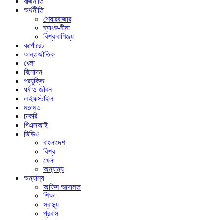
রাজনীতি
অর্থনীতি
শেয়ারবাজার
ব্যাংক-বীমা
বিশ্ব বাণিজ্য
কর্পোরেট
আন্তর্জাতিক
খেলা
বিনোদন
প্রযুক্তি
ধর্ম ও জীবন
লাইফস্টাইল
মতামত
চাকরি
পিএসআই
ভিডিও
বাংলাদেশ
বিশ্ব
খেলা
অন্যান্য
অন্যান্য
অফিস আদালত
শিক্ষা
স্বাস্থ্য
প্রবাস