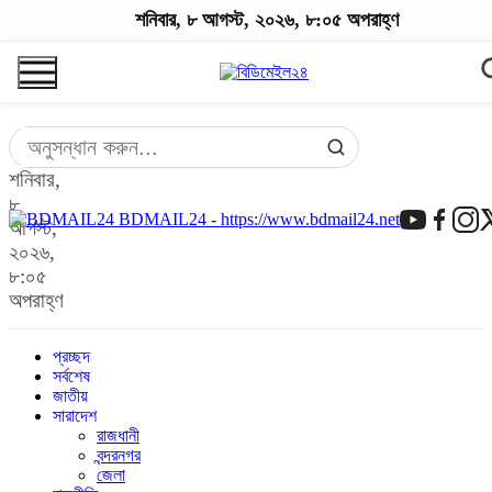
শনিবার, ৮ আগস্ট, ২০২৬, ৮:০৫ অপরাহ্ণ
শনিবার,
৮
BDMAIL24 - https://www.bdmail24.net
আগস্ট,
২০২৬,
৮:০৫
অপরাহ্ণ
প্রচ্ছদ
সর্বশেষ
জাতীয়
সারাদেশ
রাজধানী
বন্দরনগর
জেলা