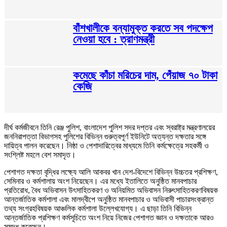
বাঁশখালীকে বন্যামুক্ত করতে সব পদক্ষেপ
নেওয়া হবে : ত্রাণমন্ত্রী
কমেছে কাঁচা মরিচের দাম, পেঁয়াজ ৭০ টাকা
কেজি
দীর্ঘ কর্মজীবনে তিনি রেঞ্জ পুলিশ, বাংলাদেশ পুলিশ সদর দপ্তর এবং স্বরাষ্ট্র মন্ত্রণালয়ের
জননিরাপত্তা বিভাগসহ পুলিশের বিভিন্ন গুরুত্বপূর্ণ ইউনিটে অত্যন্ত দক্ষতার সঙ্গে
দায়িত্ব পালন করেছেন। নিষ্ঠা ও পেশাদারিত্বের মাধ্যমে তিনি কর্মক্ষেত্রে সহকর্মী ও
সংশ্লিষ্ট মহলে বেশ সমাদৃত।
পেশাগত দক্ষতা বৃদ্ধির লক্ষ্যে আলি আকবর খান দেশ-বিদেশে বিভিন্ন উচ্চতর প্রশিক্ষণ,
সেমিনার ও কর্মশালায় অংশ নিয়েছেন। এর মধ্যে ইতালিতে অনুষ্ঠিত মানবপাচার
প্রতিরোধ, বৈধ অভিবাসন উৎসাহিতকরণ ও অনিয়মিত অভিবাসন নিরুৎসাহিতকরণবিষয়ক
আন্তর্জাতিক কর্মশালা এবং মালদ্বীপে অনুষ্ঠিত মানবপাচার ও অভিবাসী পাচারসংক্রান্ত
তথ্য সংগ্রহবিষয়ক আঞ্চলিক কর্মশালা উল্লেখযোগ্য। এ ছাড়া তিনি বিভিন্ন
আন্তর্জাতিক প্রশিক্ষণ কর্মসূচিতে অংশ নিয়ে নিজের পেশাগত জ্ঞান ও দক্ষতাকে আরও
সমৃদ্ধ করেছেন।