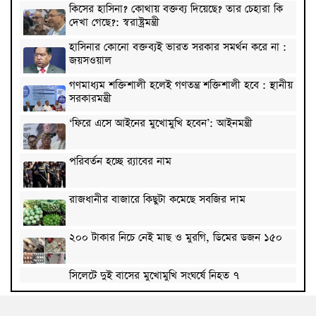
কিসের হাসিনা? কোথায় বক্তব্য দিয়েছে? তার চেহারা কি
দেখা গেছে?: স্বরাষ্ট্রমন্ত্রী
হাসিনার কোনো বক্তব্যই ভারত সরকার সমর্থন করে না :
জয়সওয়াল
গণমাধ্যম শক্তিশালী হলেই গণতন্ত্র শক্তিশালী হবে : স্থানীয়
সরকারমন্ত্রী
‘ফিরে এসে আইনের মুখোমুখি হবেন’: আইনমন্ত্রী
পরিবর্তন হচ্ছে র‌্যাবের নাম
রাজধানীর বাজারে কিছুটা কমেছে সবজির দাম
২০০ টাকার নিচে নেই মাছ ও মুরগি, ডিমের ডজন ১৫০
সিলেটে দুই বাসের মুখোমুখি সংঘর্ষে নিহত ৭
দেশের সাত অঞ্চলে ৬০ কিলোমিটার বেগে ঝড়-বৃষ্টির