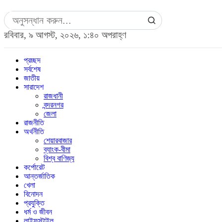
রবিবার, ৯ আগস্ট, ২০২৬, ১:৪০ অপরাহ্ণ
প্রচ্ছদ
সর্বশেষ
জাতীয়
সারাদেশ
রাজধানী
বন্দরনগর
জেলা
রাজনীতি
অর্থনীতি
শেয়ারবাজার
ব্যাংক-বীমা
বিশ্ব বাণিজ্য
কর্পোরেট
আন্তর্জাতিক
খেলা
বিনোদন
প্রযুক্তি
ধর্ম ও জীবন
লাইফস্টাইল