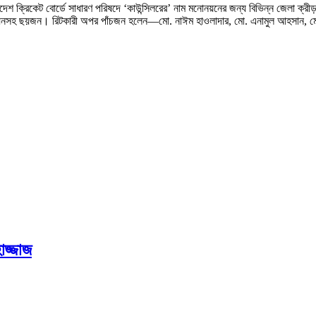
েশ ক্রিকেট বোর্ডে সাধারণ পরিষদে ‘কাউন্সিলরের’ নাম মনোনয়নের জন্য বিভিন্ন জেলা ক্রীড়া স
াম নয়নসহ ছয়জন। রিটকারী অপর পাঁচজন হলেন—মো. নাঈম হাওলাদার, মো. এনামুল আহসান, ম
াজ্জাজ