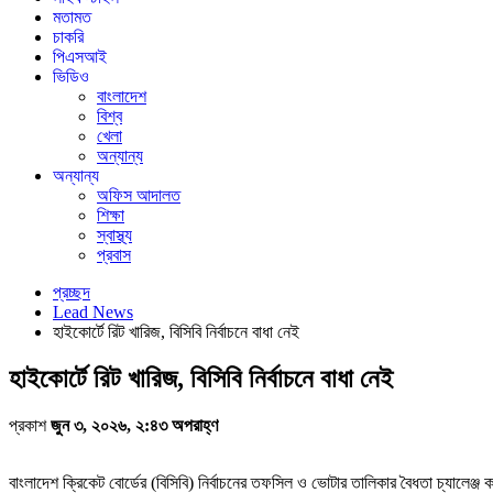
মতামত
চাকরি
পিএসআই
ভিডিও
বাংলাদেশ
বিশ্ব
খেলা
অন্যান্য
অন্যান্য
অফিস আদালত
শিক্ষা
স্বাস্থ্য
প্রবাস
প্রচ্ছদ
Lead News
হাইকোর্টে রিট খারিজ, বিসিবি নির্বাচনে বাধা নেই
হাইকোর্টে রিট খারিজ, বিসিবি নির্বাচনে বাধা নেই
প্রকাশ
জুন ৩, ২০২৬, ২:৪৩ অপরাহ্ণ
বাংলাদেশ ক্রিকেট বোর্ডের (বিসিবি) নির্বাচনের তফসিল ও ভোটার তালিকার বৈধতা চ্যালেঞ্জ