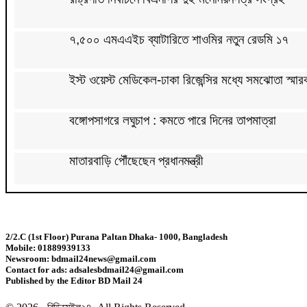
৭,৫০০ এমএএইচ ব্যাটারিতে শাওমির নতুন রেডমি ১৭
ইস্ট ওয়েস্ট মেডিকেল-ঢাকা রিজেন্সির মধ্যে সমঝোতা স্মার
বঙ্গোপসাগরে লঘুচাপ : কমতে পারে দিনের তাপমাত্রা
মাতারবাড়ি পৌঁছেছেন প্রধানমন্ত্রী
বাবাকে শেষ বিদায় জানাতে রোজারিওতে মেসি, ডি পলের গো
2/2.C (1st Floor) Purana Paltan Dhaka- 1000, Bangladesh
‘মক্কা চুক্তি’ ইরানের বিরুদ্ধে নয়, জানাল তুরস্ক
Mobile: 01889939133
Newsroom: bdmail24news@gmail.com
Contact for ads: adsalesbdmail24@gmail.com
হেলিকপ্টারে মহেশখালীর পথে প্রধানমন্ত্রী
Published by the Editor BD Mail 24