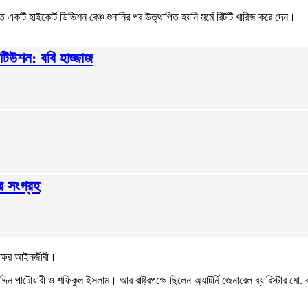
িত একটি হাইকোর্ট ডিভিশন বেঞ্চ শুনানির পর উত্থাপিত হয়নি মর্মে রিটটি খারিজ করে দেন।
টিউশন: ববি হাজ্জাজ
্র সংগ্রহ
রপক্ষের আইনজীবী।
াটোয়ারী ও শফিকুল ইসলাম। আর রাষ্ট্রপক্ষে ছিলেন অ্যাটর্নি জেনারেল ব্যারিস্টার মো. র