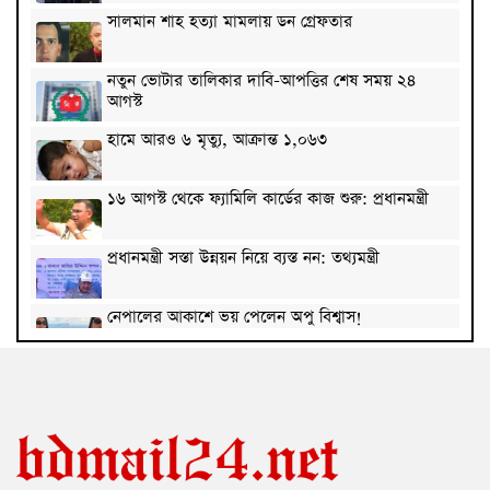
সালমান শাহ হত্যা মামলায় ডন গ্রেফতার
নতুন ভোটার তালিকার দাবি-আপত্তির শেষ সময় ২৪
আগস্ট
হামে আরও ৬ মৃত্যু, আক্রান্ত ১,০৬৩
১৬ আগস্ট থেকে ফ্যামিলি কার্ডের কাজ শুরু: প্রধানমন্ত্রী
প্রধানমন্ত্রী সস্তা উন্নয়ন নিয়ে ব্যস্ত নন: তথ্যমন্ত্রী
নেপালের আকাশে ভয় পেলেন অপু বিশ্বাস!
কাঠগোলাপ: সৌন্দর্য আর সুবাসের এক মায়াবী ফুল
দেশে মহামারি আকার ধারণ করেছে প্রাইভেট টিউশন: ববি
হাজ্জাজ