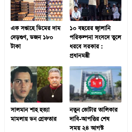
এক সপ্তাহে ডিমের দাম
১০ বছরের জ্বালানি
দেড়গুণ, ডজন ১৮০
পরিকল্পনা সংসদে তুলে
টাকা
ধরবে সরকার :
প্রধানমন্ত্রী
সালমান শাহ হত্যা
নতুন ভোটার তালিকার
মামলায় ডন গ্রেফতার
দাবি-আপত্তির শেষ
সময় ২৪ আগস্ট