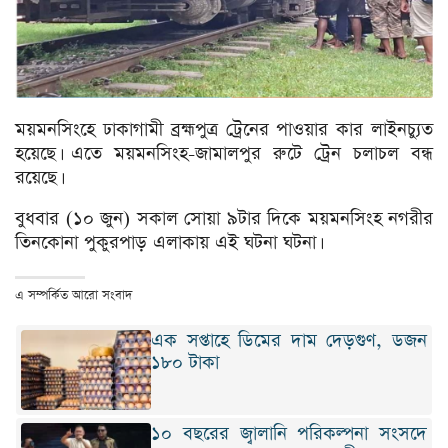
ময়মনসিংহে ঢাকাগামী ব্রহ্মপুত্র ট্রেনের পাওয়ার কার লাইনচ্যুত
হয়েছে। এতে ময়মনসিংহ-জামালপুর রুটে ট্রেন চলাচল বন্ধ
রয়েছে।
বুধবার (১০ জুন) সকাল সোয়া ৯টার দিকে ময়মনসিংহ নগরীর
তিনকোনা পুকুরপাড় এলাকায় এই ঘটনা ঘটনা।
এ সম্পর্কিত আরো সংবাদ
এক সপ্তাহে ডিমের দাম দেড়গুণ, ডজন
১৮০ টাকা
১০ বছরের জ্বালানি পরিকল্পনা সংসদে