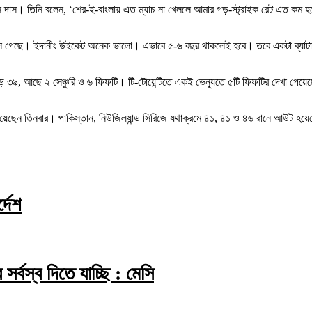
লিটন দাস। তিনি বলেন, ‘শের-ই-বাংলায় এত ম্যাচ না খেললে আমার গড়-স্ট্রাইক রেট এত কম 
ে গেছে। ইদানীং উইকেট অনেক ভালো। এভাবে ৫-৬ বছর থাকলেই হবে। তবে একটা ব্যাটারকে 
ড় ৩৯, আছে ২ সেঞ্চুরি ও ৬ ফিফটি। টি-টোয়েন্টিতে একই ভেন্যুতে ৫টি ফিফটির দেখা পেয়েছ
েয়েছেন তিনবার। পাকিস্তান, নিউজিল্যান্ড সিরিজে যথাক্রমে ৪১, ৪১ ও ৪৬ রানে আউট হয়
্দেশ
্বস্ব দিতে যাচ্ছি : মেসি