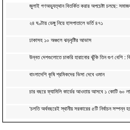
জুলাই গণঅভ্যুত্থান বিতর্কিত করার অপচেষ্টা চলছে: সমাজকল
২৪ ঘণ্টায় ডেঙ্গু নিয়ে হাসপাতালে ভর্তি ৪৭১
ঢাকাসহ ১০ অঞ্চলে ঝড়বৃষ্টির আভাস
উন্নত দেশগুলোতে চাকরি হারানোর ঝুঁকি তিন গুণ বেশি : বি
বাংলাদেশি কৃষি শ্রমিকদের ভিসা দেবে ওমান
চার বছরে ফ্যামিলি কার্ডের আওতায় আসবে ১ কোটি ৬০ লা
‘চলতি অর্থবছরেই স্থানীয় সরকারের ৫টি নির্বাচন সম্পন্ন হ
দুই-তিন দিনেই স্বাভাবিক হবে গ্যাস সরবরাহ: জ্বালানি মন্ত