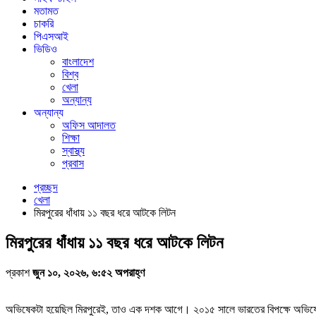
মতামত
চাকরি
পিএসআই
ভিডিও
বাংলাদেশ
বিশ্ব
খেলা
অন্যান্য
অন্যান্য
অফিস আদালত
শিক্ষা
স্বাস্থ্য
প্রবাস
প্রচ্ছদ
খেলা
মিরপুরের ধাঁধায় ১১ বছর ধরে আটকে লিটন
মিরপুরের ধাঁধায় ১১ বছর ধরে আটকে লিটন
প্রকাশ
জুন ১০, ২০২৬, ৬:৫২ অপরাহ্ণ
অভিষেকটা হয়েছিল মিরপুরেই, তাও এক দশক আগে। ২০১৫ সালে ভারতের বিপক্ষে অভিষেক ম্