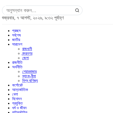
শুক্রবার, ৭ আগস্ট, ২০২৬, ৯:৩২ পূর্বাহ্ণ
প্রচ্ছদ
সর্বশেষ
জাতীয়
সারাদেশ
রাজধানী
বন্দরনগর
জেলা
রাজনীতি
অর্থনীতি
শেয়ারবাজার
ব্যাংক-বীমা
বিশ্ব বাণিজ্য
কর্পোরেট
আন্তর্জাতিক
খেলা
বিনোদন
প্রযুক্তি
ধর্ম ও জীবন
লাইফস্টাইল