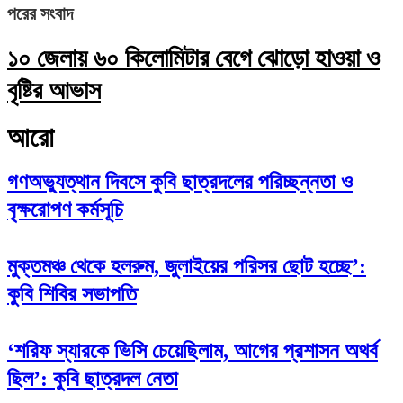
পরের সংবাদ
১০ জেলায় ৬০ কিলোমিটার বেগে ঝোড়ো হাওয়া ও
বৃষ্টির আভাস
আরো
গণঅভ্যুত্থান দিবসে কুবি ছাত্রদলের পরিচ্ছন্নতা ও
বৃক্ষরোপণ কর্মসূচি
মুক্তমঞ্চ থেকে হলরুম, জুলাইয়ের পরিসর ছোট হচ্ছে’:
কুবি শিবির সভাপতি
‘শরিফ স্যারকে ভিসি চেয়েছিলাম, আগের প্রশাসন অথর্ব
ছিল’: কুবি ছাত্রদল নেতা