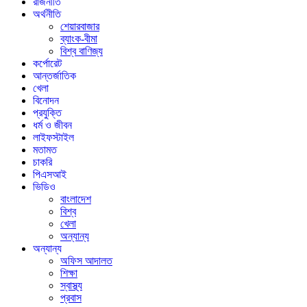
রাজনীতি
অর্থনীতি
শেয়ারবাজার
ব্যাংক-বীমা
বিশ্ব বাণিজ্য
কর্পোরেট
আন্তর্জাতিক
খেলা
বিনোদন
প্রযুক্তি
ধর্ম ও জীবন
লাইফস্টাইল
মতামত
চাকরি
পিএসআই
ভিডিও
বাংলাদেশ
বিশ্ব
খেলা
অন্যান্য
অন্যান্য
অফিস আদালত
শিক্ষা
স্বাস্থ্য
প্রবাস