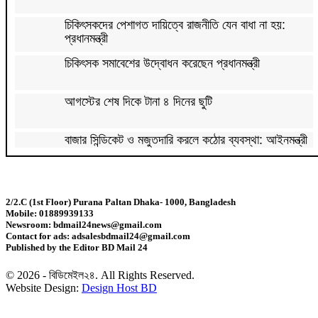
চিকিৎসকদের পেশাগত দায়িত্বে রাজনীতি যেন বাধা না হয়:
প্রধানমন্ত্রী
চিকিৎসক সমাবেশের উদ্বোধন করেছেন প্রধানমন্ত্রী
আগস্টের শেষ দিকে টানা ৪ দিনের ছুটি
বাজার সিন্ডিকেট ও মজুতদারি করলে কঠোর ব্যবস্থা: আইনমন্ত্রী
ফিফা সভাপতির বিরুদ্ধে এবার ‘বিয়ে বহির্ভূত প্রেমে’র অভিযোগ
2/2.C (1st Floor) Purana Paltan Dhaka- 1000, Bangladesh
Mobile: 01889939133
কাঁধখোলা গাউনে নজর কাড়লেন নুসরাত ফারিয়া
Newsroom: bdmail24news@gmail.com
Contact for ads: adsalesbdmail24@gmail.com
Published by the Editor BD Mail 24
রাজধানীতে ২৪ ঘণ্টায় ৪৮৫ গ্রেপ্তার
© 2026 - বিডিমেইল২৪. All Rights Reserved.
Website Design:
Design Host BD
হারিয়ে যাচ্ছে বাংলার চেনা বেতফল