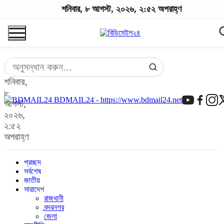
শনিবার, ৮ আগস্ট, ২০২৬, ২:৫২ অপরাহ্ণ
শনিবার,
৮
BDMAIL24 - https://www.bdmail24.net
আগস্ট,
২০২৬,
২:৫২
অপরাহ্ণ
প্রচ্ছদ
সর্বশেষ
জাতীয়
সারাদেশ
রাজধানী
বন্দরনগর
জেলা