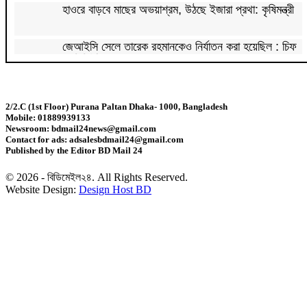
হাওরে বাড়বে মাছের অভয়াশ্রম, উঠছে ইজারা প্রথা: কৃষিমন্ত্রী
জেআইসি সেলে তারেক রহমানকেও নির্যাতন করা হয়েছিল : চিফ
প্রসিকিউটর
পাকিস্তানে রপ্তানি হবে বাংলাদেশের আনারস
2/2.C (1st Floor) Purana Paltan Dhaka- 1000, Bangladesh
Mobile: 01889939133
২০২৭ সালের রমজান ও ঈদের সম্ভাব্য তারিখ জানা গেল
Newsroom: bdmail24news@gmail.com
Contact for ads: adsalesbdmail24@gmail.com
Published by the Editor BD Mail 24
‘শেখ হাসিনা কার্ড’ নিয়ে ভারত বন্ধুত্ব চাইতে পারে না:
স্বরাষ্ট্রমন্ত্রী
© 2026 - বিডিমেইল২৪. All Rights Reserved.
Website Design:
Design Host BD
সাড়ে ৬ বছরে মোটরসাইকেল দুর্ঘটনায় নিহত ১৫ হাজার ৭১২
জন
প্রকল্পের ধীর বাস্তবায়নই অর্থনৈতিক অগ্রগতির বাধা: অর্থ
উপদেষ্টা
জিডিপির ৫ শতাংশ চিকিৎসা খাতে ব্যয় করা হবে: মির্জা ফখরুল
চিকিৎসকদের পেশাগত দায়িত্বে রাজনীতি যেন বাধা না হয়: