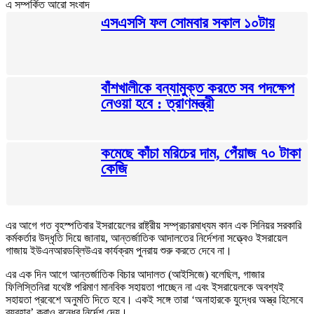
এ সম্পর্কিত আরো সংবাদ
এসএসসি ফল সোমবার সকাল ১০টায়
বাঁশখালীকে বন্যামুক্ত করতে সব পদক্ষেপ
নেওয়া হবে : ত্রাণমন্ত্রী
কমেছে কাঁচা মরিচের দাম, পেঁয়াজ ৭০ টাকা
কেজি
এর আগে গত বৃহস্পতিবার ইসরায়েলের রাষ্ট্রীয় সম্প্রচারমাধ্যম কান এক সিনিয়র সরকারি
কর্মকর্তার উদ্ধৃতি দিয়ে জানায়, আন্তর্জাতিক আদালতের নির্দেশনা সত্ত্বেও ইসরায়েল
গাজায় ইউএনআরডব্লিউএর কার্যক্রম পুনরায় শুরু করতে দেবে না।
এর এক দিন আগে আন্তর্জাতিক বিচার আদালত (আইসিজে) বলেছিল, গাজার
ফিলিস্তিনিরা যথেষ্ট পরিমাণ মানবিক সহায়তা পাচ্ছেন না এবং ইসরায়েলকে অবশ্যই
সহায়তা প্রবেশে অনুমতি দিতে হবে। একই সঙ্গে তারা ‘অনাহারকে যুদ্ধের অস্ত্র হিসেবে
ব্যবহার’ করাও বন্ধের নির্দেশ দেয়।