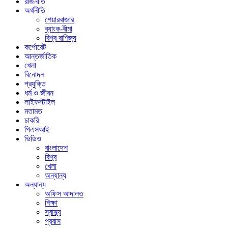
রাজনীতি
অর্থনীতি
শেয়ারবাজার
ব্যাংক-বীমা
বিশ্ব বাণিজ্য
কর্পোরেট
আন্তর্জাতিক
খেলা
বিনোদন
প্রযুক্তি
ধর্ম ও জীবন
লাইফস্টাইল
মতামত
চাকরি
পিএসআই
ভিডিও
বাংলাদেশ
বিশ্ব
খেলা
অন্যান্য
অন্যান্য
অফিস আদালত
শিক্ষা
স্বাস্থ্য
প্রবাস