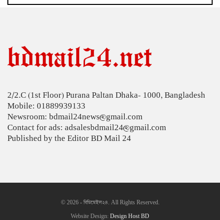
দেশের সাত অঞ্চলে ৬০ কিলোমিটার বেগে ঝড়-বৃষ্টির
সতর্কতা
বগুড়ায় বাসচাপায় নিহত ৬
জন্মসূত্রে মার্কিন নাগরিকত্ব সীমিতের বিলে স্বাক্ষর করলেন
ট্রাম্প
2/2.C (1st Floor) Purana Paltan Dhaka- 1000, Bangladesh
জুলাই গণঅভ্যুত্থান বিতর্কিত করার অপচেষ্টা চলছে:
Mobile: 01889939133
সমাজকল্যাণ প্রতিমন্ত্রী
Newsroom: bdmail24news@gmail.com
২৪ ঘণ্টায় ডেঙ্গু নিয়ে হাসপাতালে ভর্তি ৪৭১
Contact for ads: adsalesbdmail24@gmail.com
Published by the Editor BD Mail 24
ঢাকাসহ ১০ অঞ্চলে ঝড়বৃষ্টির আভাস
উন্নত দেশগুলোতে চাকরি হারানোর ঝুঁকি তিন গুণ বেশি :
বিশ্বব্যাংক
© 2026 - বিডিমেইল২৪. All Rights Reserved.
বাংলাদেশি কৃষি শ্রমিকদের ভিসা দেবে ওমান
Website Design:
Design Host BD