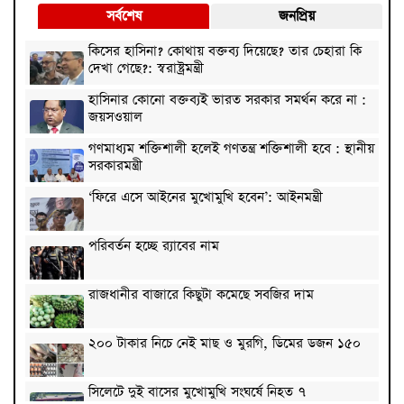
সর্বশেষ
জনপ্রিয়
কিসের হাসিনা? কোথায় বক্তব্য দিয়েছে? তার চেহারা কি
দেখা গেছে?: স্বরাষ্ট্রমন্ত্রী
হাসিনার কোনো বক্তব্যই ভারত সরকার সমর্থন করে না :
জয়সওয়াল
গণমাধ্যম শক্তিশালী হলেই গণতন্ত্র শক্তিশালী হবে : স্থানীয়
সরকারমন্ত্রী
‘ফিরে এসে আইনের মুখোমুখি হবেন’: আইনমন্ত্রী
পরিবর্তন হচ্ছে র‌্যাবের নাম
রাজধানীর বাজারে কিছুটা কমেছে সবজির দাম
২০০ টাকার নিচে নেই মাছ ও মুরগি, ডিমের ডজন ১৫০
সিলেটে দুই বাসের মুখোমুখি সংঘর্ষে নিহত ৭