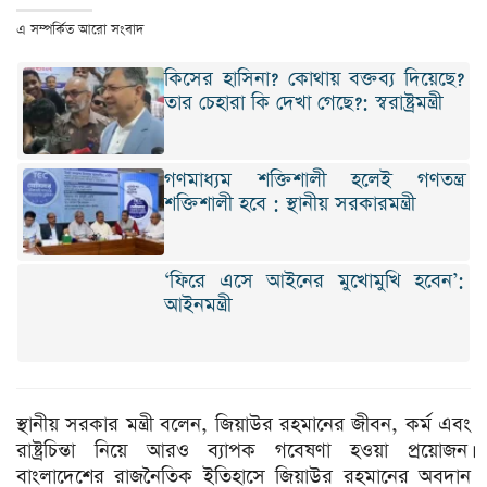
এ সম্পর্কিত আরো সংবাদ
কিসের হাসিনা? কোথায় বক্তব্য দিয়েছে?
তার চেহারা কি দেখা গেছে?: স্বরাষ্ট্রমন্ত্রী
গণমাধ্যম শক্তিশালী হলেই গণতন্ত্র
শক্তিশালী হবে : স্থানীয় সরকারমন্ত্রী
‘ফিরে এসে আইনের মুখোমুখি হবেন’:
আইনমন্ত্রী
স্থানীয় সরকার মন্ত্রী বলেন, জিয়াউর রহমানের জীবন, কর্ম এবং
রাষ্ট্রচিন্তা নিয়ে আরও ব্যাপক গবেষণা হওয়া প্রয়োজন।
বাংলাদেশের রাজনৈতিক ইতিহাসে জিয়াউর রহমানের অবদান