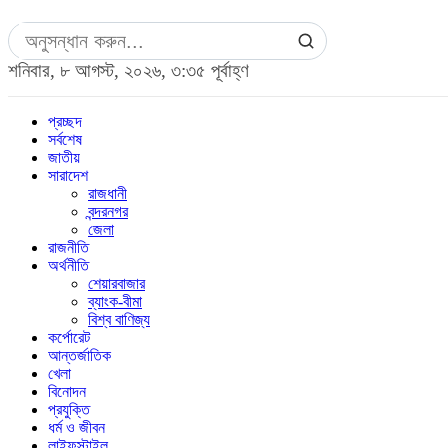
শনিবার, ৮ আগস্ট, ২০২৬, ৩:৩৫ পূর্বাহ্ণ
প্রচ্ছদ
সর্বশেষ
জাতীয়
সারাদেশ
রাজধানী
বন্দরনগর
জেলা
রাজনীতি
অর্থনীতি
শেয়ারবাজার
ব্যাংক-বীমা
বিশ্ব বাণিজ্য
কর্পোরেট
আন্তর্জাতিক
খেলা
বিনোদন
প্রযুক্তি
ধর্ম ও জীবন
লাইফস্টাইল