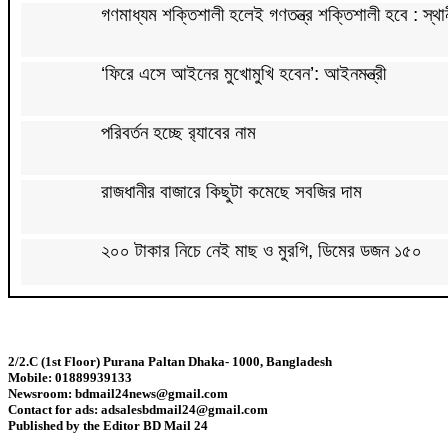
গণমাধ্যম শক্তিশালী হলেই গণতন্ত্র শক্তিশালী হবে : স্থান
‘ফিরে এসে আইনের মুখোমুখি হবেন’: আইনমন্ত্রী
পরিবর্তন হচ্ছে র‌্যাবের নাম
রাজধানীর বাজারে কিছুটা কমেছে সবজির দাম
২০০ টাকার নিচে নেই মাছ ও মুরগি, ডিমের ডজন ১৫০
সিলেটে দুই বাসের মুখোমুখি সংঘর্ষে নিহত ৭
2/2.C (1st Floor) Purana Paltan Dhaka- 1000, Bangladesh
দেশের সাত অঞ্চলে ৬০ কিলোমিটার বেগে ঝড়-বৃষ্টির সতর্কত
Mobile: 01889939133
Newsroom: bdmail24news@gmail.com
Contact for ads: adsalesbdmail24@gmail.com
বগুড়ায় বাসচাপায় নিহত ৬
Published by the Editor BD Mail 24