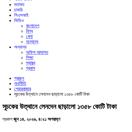
মতামত
চাকরি
পিএসআই
ভিডিও
বাংলাদেশ
বিশ্ব
খেলা
অন্যান্য
অন্যান্য
অফিস আদালত
শিক্ষা
স্বাস্থ্য
প্রবাস
প্রচ্ছদ
অর্থনীতি
শেয়ারবাজার
সূচকের উত্থানে লেনদেন ছাড়ালো ১৩৫৮ কোটি টাকা
সূচকের উত্থানে লেনদেন ছাড়ালো ১৩৫৮ কোটি টাকা
প্রকাশ
জুন ১৪, ২০২৬, ৪:২১ অপরাহ্ণ