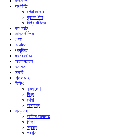
রাজনীতি
অর্থনীতি
শেয়ারবাজার
ব্যাংক-বীমা
বিশ্ব বাণিজ্য
কর্পোরেট
আন্তর্জাতিক
খেলা
বিনোদন
প্রযুক্তি
ধর্ম ও জীবন
লাইফস্টাইল
মতামত
চাকরি
পিএসআই
ভিডিও
বাংলাদেশ
বিশ্ব
খেলা
অন্যান্য
অন্যান্য
অফিস আদালত
শিক্ষা
স্বাস্থ্য
প্রবাস