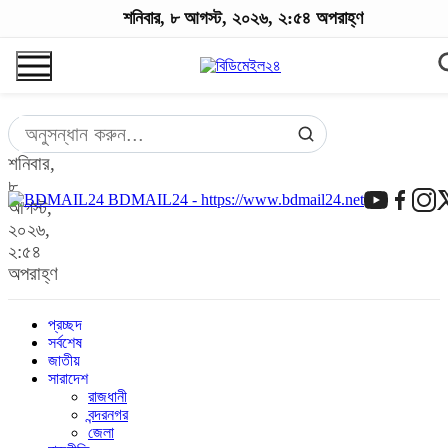
শনিবার, ৮ আগস্ট, ২০২৬, ২:৫৪ অপরাহ্ণ
শনিবার,
৮
BDMAIL24 - https://www.bdmail24.net
আগস্ট,
২০২৬,
২:৫৪
অপরাহ্ণ
প্রচ্ছদ
সর্বশেষ
জাতীয়
সারাদেশ
রাজধানী
বন্দরনগর
জেলা