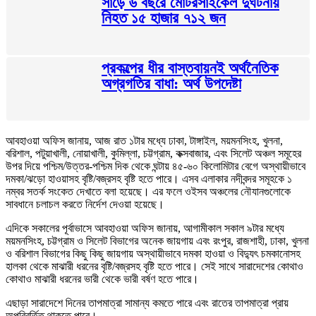
সাড়ে ৬ বছরে মোটরসাইকেল দুর্ঘটনায়
নিহত ১৫ হাজার ৭১২ জন
প্রকল্পের ধীর বাস্তবায়নই অর্থনৈতিক
অগ্রগতির বাধা: অর্থ উপদেষ্টা
আবহাওয়া অফিস জানায়, আজ রাত ১টার মধ্যে ঢাকা, টাঙ্গাইল, ময়মনসিংহ, খুলনা,
বরিশাল, পটুয়াখালী, নোয়াখালী, কুমিল্লা, চট্টগ্রাম, কক্সবাজার, এবং সিলেট অঞ্চল সমূহের
উপর দিয়ে পশ্চিম/উত্তর-পশ্চিম দিক থেকে ঘন্টায় ৪৫-৬০ কিলোমিটার বেগে অস্থায়ীভাবে
দমকা/ঝড়ো হাওয়াসহ বৃষ্টি/বজ্রসহ বৃষ্টি হতে পারে। এসব এলাকার নদীবন্দর সমূহকে ১
নম্বর সতর্ক সংকেত দেখাতে বলা হয়েছে। এর ফলে ওইসব অঞ্চলের নৌযানগুলোকে
সাবধানে চলাচল করতে নির্দেশ দেওয়া হয়েছে।
এদিকে সকালের পূর্বাভাসে আবহাওয়া অফিস জানায়, আগামীকাল সকাল ৯টার মধ্যে
ময়মনসিংহ, চট্টগ্রাম ও সিলেট বিভাগের অনেক জায়গায় এবং রংপুর, রাজশাহী, ঢাকা, খুলনা
ও বরিশাল বিভাগের কিছু কিছু জায়গায় অস্থায়ীভাবে দমকা হাওয়া ও বিদ্যুৎ চমকানোসহ
হালকা থেকে মাঝারী ধরনের বৃষ্টি/বজ্রসহ বৃষ্টি হতে পারে। সেই সাথে সারাদেশের কোথাও
কোথাও মাঝারী ধরনের ভারী থেকে ভারী বর্ষণ হতে পারে।
এছাড়া সারাদেশে দিনের তাপমাত্রা সামান্য কমতে পারে এবং রাতের তাপমাত্রা প্রায়
অপরিবর্তিত থাকতে পারে।