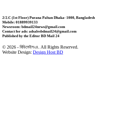
ফিফা সভাপতির বিরুদ্ধে এবার ‘বিয়ে বহির্ভূত প্রেমে’র অভিযোগ
2/2.C (1st Floor) Purana Paltan Dhaka- 1000, Bangladesh
Mobile: 01889939133
কাঁধখোলা গাউনে নজর কাড়লেন নুসরাত ফারিয়া
Newsroom: bdmail24news@gmail.com
Contact for ads: adsalesbdmail24@gmail.com
Published by the Editor BD Mail 24
রাজধানীতে ২৪ ঘণ্টায় ৪৮৫ গ্রেপ্তার
© 2026 - বিডিমেইল২৪. All Rights Reserved.
Website Design:
Design Host BD
হারিয়ে যাচ্ছে বাংলার চেনা বেতফল
সোনার দাম ভ‌রি‌তে বাড়ল ৪ হাজার ৩৭৪ টাকা
জাপানে শক্তিশালী টাইফুনের আঘাতের আশঙ্কা, ৫০০ ফ্লাইট
বাতিল
গ্রিসের উপকূলে ২ শতাধিক অভিবাসী উদ্ধার, বেশিরভাগই
বাংলাদেশি
কিসের হাসিনা? কোথায় বক্তব্য দিয়েছে? তার চেহারা কি দেখা
গেছে?: স্বরাষ্ট্রমন্ত্রী