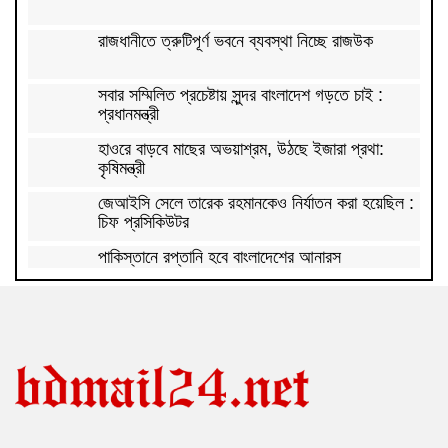
রাজধানীতে ত্রুটিপূর্ণ ভবনে ব্যবস্থা নিচ্ছে রাজউক
সবার সম্মিলিত প্রচেষ্টায় সুন্দর বাংলাদেশ গড়তে চাই :
প্রধানমন্ত্রী
হাওরে বাড়বে মাছের অভয়াশ্রম, উঠছে ইজারা প্রথা:
কৃষিমন্ত্রী
জেআইসি সেলে তারেক রহমানকেও নির্যাতন করা হয়েছিল :
চিফ প্রসিকিউটর
পাকিস্তানে রপ্তানি হবে বাংলাদেশের আনারস
২০২৭ সালের রমজান ও ঈদের সম্ভাব্য তারিখ জানা গেল
‘শেখ হাসিনা কার্ড’ নিয়ে ভারত বন্ধুত্ব চাইতে পারে না:
স্বরাষ্ট্রমন্ত্রী
সাড়ে ৬ বছরে মোটরসাইকেল দুর্ঘটনায় নিহত ১৫ হাজার
৭১২ জন