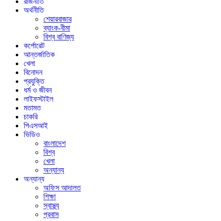
রাজনীতি
অর্থনীতি
শেয়ারবাজার
ব্যাংক-বীমা
বিশ্ব বাণিজ্য
কর্পোরেট
আন্তর্জাতিক
খেলা
বিনোদন
প্রযুক্তি
ধর্ম ও জীবন
লাইফস্টাইল
মতামত
চাকরি
পিএসআই
ভিডিও
বাংলাদেশ
বিশ্ব
খেলা
অন্যান্য
অন্যান্য
অফিস আদালত
শিক্ষা
স্বাস্থ্য
প্রবাস