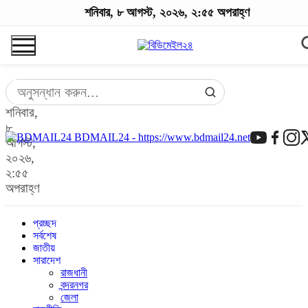
শনিবার, ৮ আগস্ট, ২০২৬, ২:৫৫ অপরাহ্ণ
শনিবার,
৮
BDMAIL24 - https://www.bdmail24.net
আগস্ট,
২০২৬,
২:৫৫
অপরাহ্ণ
প্রচ্ছদ
সর্বশেষ
জাতীয়
সারাদেশ
রাজধানী
বন্দরনগর
জেলা