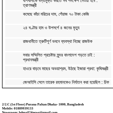
বাঁশখালীকে বন্যামুক্ত করতে সব পদক্ষেপ নেওয়া হবে :
ত্রাণমন্ত্রী
কমেছে কাঁচা মরিচের দাম, পেঁয়াজ ৭০ টাকা কেজি
২৪ ঘণ্টায় হাম ও উপসর্গে ৪ জনের মৃত্যু
রাজধানীতে ত্রুটিপূর্ণ ভবনে ব্যবস্থা নিচ্ছে রাজউক
সবার সম্মিলিত প্রচেষ্টায় সুন্দর বাংলাদেশ গড়তে চাই :
প্রধানমন্ত্রী
হাওরে বাড়বে মাছের অভয়াশ্রম, উঠছে ইজারা প্রথা: কৃষিমন্ত্রী
জেআইসি সেলে তারেক রহমানকেও নির্যাতন করা হয়েছিল : চিফ
প্রসিকিউটর
পাকিস্তানে রপ্তানি হবে বাংলাদেশের আনারস
2/2.C (1st Floor) Purana Paltan Dhaka- 1000, Bangladesh
Mobile: 01889939133
২০২৭ সালের রমজান ও ঈদের সম্ভাব্য তারিখ জানা গেল
Newsroom: bdmail24news@gmail.com