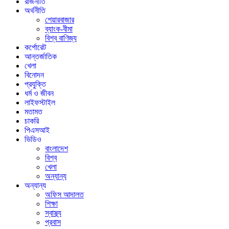
রাজনীতি
অর্থনীতি
শেয়ারবাজার
ব্যাংক-বীমা
বিশ্ব বাণিজ্য
কর্পোরেট
আন্তর্জাতিক
খেলা
বিনোদন
প্রযুক্তি
ধর্ম ও জীবন
লাইফস্টাইল
মতামত
চাকরি
পিএসআই
ভিডিও
বাংলাদেশ
বিশ্ব
খেলা
অন্যান্য
অন্যান্য
অফিস আদালত
শিক্ষা
স্বাস্থ্য
প্রবাস