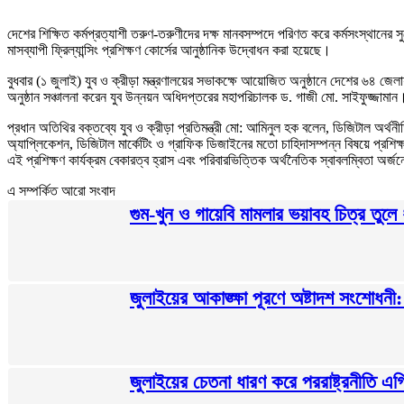
দেশের শিক্ষিত কর্মপ্রত্যাশী তরুণ-তরুণীদের দক্ষ মানবসম্পদে পরিণত করে কর্মসংস্থানের সুযো
মাসব্যাপী ফ্রিল্যান্সিং প্রশিক্ষণ কোর্সের আনুষ্ঠানিক উদ্বোধন করা হয়েছে।
বুধবার (১ জুলাই) যুব ও ক্রীড়া মন্ত্রণালয়ের সভাকক্ষে আয়োজিত অনুষ্ঠানে দেশের ৬৪ জেল
অনুষ্ঠান সঞ্চালনা করেন যুব উন্নয়ন অধিদপ্তরের মহাপরিচালক ড. গাজী মো. সাইফুজ্জামান। এত
প্রধান অতিথির বক্তব্যে যুব ও ক্রীড়া প্রতিমন্ত্রী মো: আমিনুল হক বলেন, ডিজিটাল অর্
অ্যাপ্লিকেশন, ডিজিটাল মার্কেটিং ও গ্রাফিক ডিজাইনের মতো চাহিদাসম্পন্ন বিষয়ে প্রশিক
এই প্রশিক্ষণ কার্যক্রম বেকারত্ব হ্রাস এবং পরিবারভিত্তিক অর্থনৈতিক স্বাবলম্বিতা অর্জ
এ সম্পর্কিত আরো সংবাদ
গুম-খুন ও গায়েবি মামলার ভয়াবহ চিত্র তুলে
জুলাইয়ের আকাঙ্ক্ষা পূরণে অষ্টাদশ সংশোধনী: স্ব
জুলাইয়ের চেতনা ধারণ করে পররাষ্ট্রনীতি এ