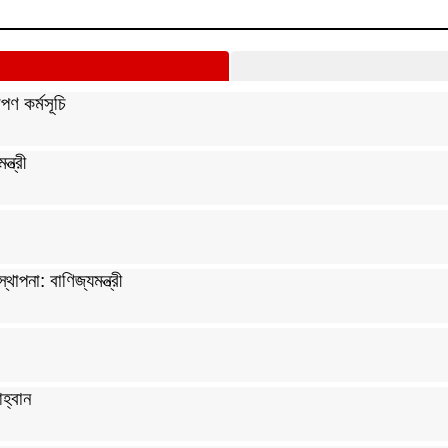
পণ কর্মসূচি
্ত্রী
পনা: বাণিজ্যমন্ত্রী
হ্বান