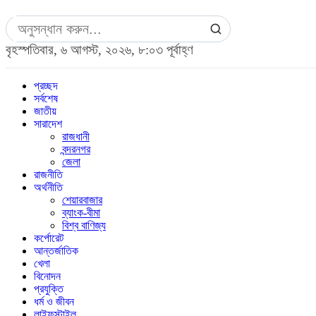
বৃহস্পতিবার, ৬ আগস্ট, ২০২৬, ৮:০৩ পূর্বাহ্ণ
প্রচ্ছদ
সর্বশেষ
জাতীয়
সারাদেশ
রাজধানী
বন্দরনগর
জেলা
রাজনীতি
অর্থনীতি
শেয়ারবাজার
ব্যাংক-বীমা
বিশ্ব বাণিজ্য
কর্পোরেট
আন্তর্জাতিক
খেলা
বিনোদন
প্রযুক্তি
ধর্ম ও জীবন
লাইফস্টাইল