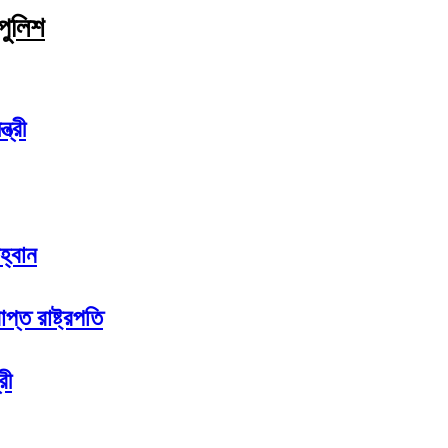
 পুলিশ
ত্রী
হ্বান
প্ত রাষ্ট্রপতি
রী