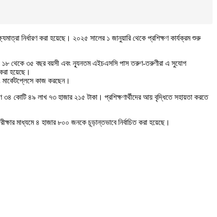
যমাত্রা নির্ধারণ করা হয়েছে। ২০২৫ সালের ১ জানুয়ারি থেকে প্রশিক্ষণ কার্যক্রম শুরু
ছেন। ১৮ থেকে ৩৫ বছর বয়সী এবং ন্যূনতম এইচএসসি পাস তরুণ-তরুণীরা এ সুযোগ
চন করা হয়েছে।
িং মার্কেটপ্লেসে কাজ করছেন।
াণ ৩৪ কোটি ৪৯ লাখ ৭৩ হাজার ২১৫ টাকা। প্রশিক্ষণার্থীদের আয় বৃদ্ধিতে সহায়তা করতে
ক্ষার মাধ্যমে ৪ হাজার ৮০০ জনকে চূড়ান্তভাবে নির্বাচিত করা হয়েছে।