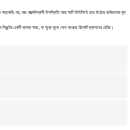
াবাড়ি নয়, বরং আত্মবিশ্বাসী উপস্থিতি আর স্মার্ট স্টাইলিংই হয়ে উঠেছে ছবিগুলোর মূল
প্রিন্টের একটি হালকা সারং, যা পুরো লুকে যোগ করেছে রিসোর্ট ফ্যাশনের ছোঁয়া।