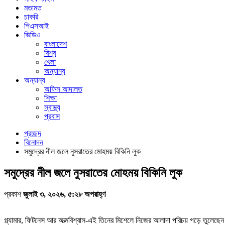
মতামত
চাকরি
পিএসআই
ভিডিও
বাংলাদেশ
বিশ্ব
খেলা
অন্যান্য
অন্যান্য
অফিস আদালত
শিক্ষা
স্বাস্থ্য
প্রবাস
প্রচ্ছদ
বিনোদন
সমুদ্রের নীল জলে নুসরাতের মোহময় বিকিনি লুক
সমুদ্রের নীল জলে নুসরাতের মোহময় বিকিনি লুক
প্রকাশ
জুলাই ৩, ২০২৬, ৫:২৮ অপরাহ্ণ
গ্ল্যামার, ফিটনেস আর আত্মবিশ্বাস-এই তিনের মিশেলে নিজের আলাদা পরিচয় গড়ে তুলেছে