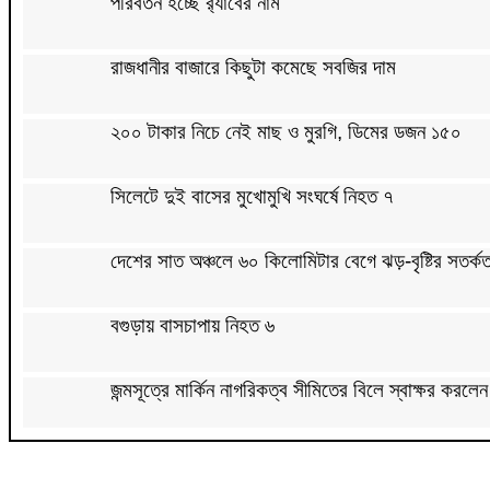
পরিবর্তন হচ্ছে র‌্যাবের নাম
রাজধানীর বাজারে কিছুটা কমেছে সবজির দাম
২০০ টাকার নিচে নেই মাছ ও মুরগি, ডিমের ডজন ১৫০
সিলেটে দুই বাসের মুখোমুখি সংঘর্ষে নিহত ৭
দেশের সাত অঞ্চলে ৬০ কিলোমিটার বেগে ঝড়-বৃষ্টির সতর্কত
বগুড়ায় বাসচাপায় নিহত ৬
জন্মসূত্রে মার্কিন নাগরিকত্ব সীমিতের বিলে স্বাক্ষর করলেন 
জুলাই গণঅভ্যুত্থান বিতর্কিত করার অপচেষ্টা চলছে: সমাজকল