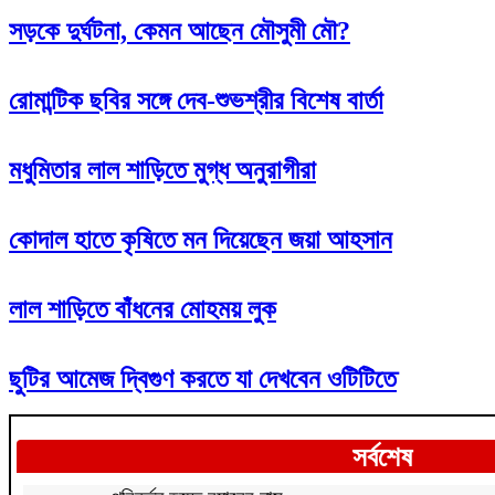
সড়কে দুর্ঘটনা, কেমন আছেন মৌসুমী মৌ?
রোমান্টিক ছবির সঙ্গে দেব-শুভশ্রীর বিশেষ বার্তা
মধুমিতার লাল শাড়িতে মুগ্ধ অনুরাগীরা
কোদাল হাতে কৃষিতে মন দিয়েছেন জয়া আহসান
লাল শাড়িতে বাঁধনের মোহময় লুক
ছুটির আমেজ দ্বিগুণ করতে যা দেখবেন ওটিটিতে
সর্বশেষ