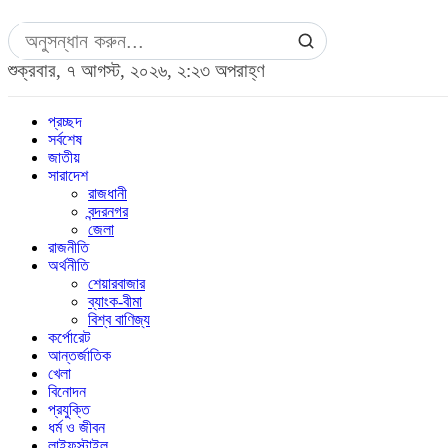
শুক্রবার, ৭ আগস্ট, ২০২৬, ২:২৩ অপরাহ্ণ
প্রচ্ছদ
সর্বশেষ
জাতীয়
সারাদেশ
রাজধানী
বন্দরনগর
জেলা
রাজনীতি
অর্থনীতি
শেয়ারবাজার
ব্যাংক-বীমা
বিশ্ব বাণিজ্য
কর্পোরেট
আন্তর্জাতিক
খেলা
বিনোদন
প্রযুক্তি
ধর্ম ও জীবন
লাইফস্টাইল