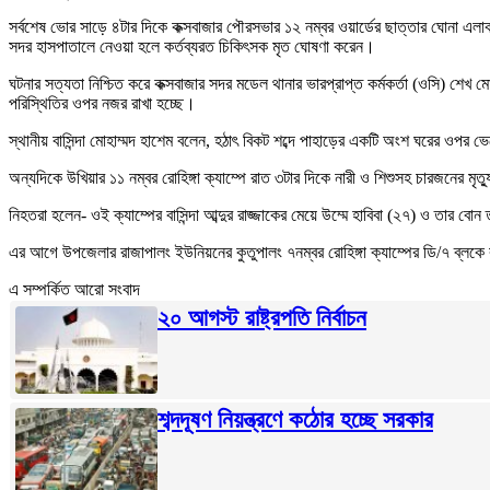
সর্বশেষ ভোর সাড়ে ৪টার দিকে কক্সবাজার পৌরসভার ১২ নম্বর ওয়ার্ডের ছাত্তার ঘোনা 
সদর হাসপাতালে নেওয়া হলে কর্তব্যরত চিকিৎসক মৃত ঘোষণা করেন।
ঘটনার সত্যতা নিশ্চিত করে কক্সবাজার সদর মডেল থানার ভারপ্রাপ্ত কর্মকর্তা (ওসি) শ
পরিস্থিতির ওপর নজর রাখা হচ্ছে।
স্থানীয় বাসিন্দা মোহাম্মদ হাশেম বলেন, হঠাৎ বিকট শব্দে পাহাড়ের একটি অংশ ঘরের 
অন্যদিকে উখিয়ার ১১ নম্বর রোহিঙ্গা ক্যাম্পে রাত ৩টার দিকে নারী ও শিশুসহ চারজনে
নিহতরা হলেন- ওই ক্যাম্পের বাসিন্দা আব্দুর রাজ্জাকের মেয়ে উম্মে হাবিবা (২৭) ও তার ব
এর আগে উপজেলার রাজাপালং ইউনিয়নের কুতুপালং ৭নম্বর রোহিঙ্গা ক্যাম্পের ডি/৭ ব্লকে 
এ সম্পর্কিত আরো সংবাদ
২০ আগস্ট রাষ্ট্রপতি নির্বাচন
শব্দদূষণ নিয়ন্ত্রণে কঠোর হচ্ছে সরকার