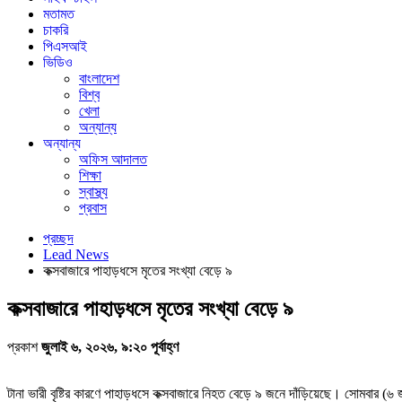
মতামত
চাকরি
পিএসআই
ভিডিও
বাংলাদেশ
বিশ্ব
খেলা
অন্যান্য
অন্যান্য
অফিস আদালত
শিক্ষা
স্বাস্থ্য
প্রবাস
প্রচ্ছদ
Lead News
কক্সবাজারে পাহাড়ধসে মৃতের সংখ্যা বেড়ে ৯
কক্সবাজারে পাহাড়ধসে মৃতের সংখ্যা বেড়ে ৯
প্রকাশ
জুলাই ৬, ২০২৬, ৯:২০ পূর্বাহ্ণ
টানা ভারী বৃষ্টির কারণে পাহাড়ধসে কক্সবাজারে নিহত বেড়ে ৯ জনে দাঁড়িয়েছে। সোমবার (৬