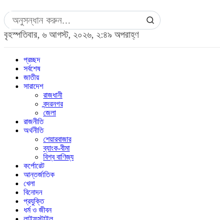
বৃহস্পতিবার, ৬ আগস্ট, ২০২৬, ২:৪৯ অপরাহ্ণ
প্রচ্ছদ
সর্বশেষ
জাতীয়
সারাদেশ
রাজধানী
বন্দরনগর
জেলা
রাজনীতি
অর্থনীতি
শেয়ারবাজার
ব্যাংক-বীমা
বিশ্ব বাণিজ্য
কর্পোরেট
আন্তর্জাতিক
খেলা
বিনোদন
প্রযুক্তি
ধর্ম ও জীবন
লাইফস্টাইল