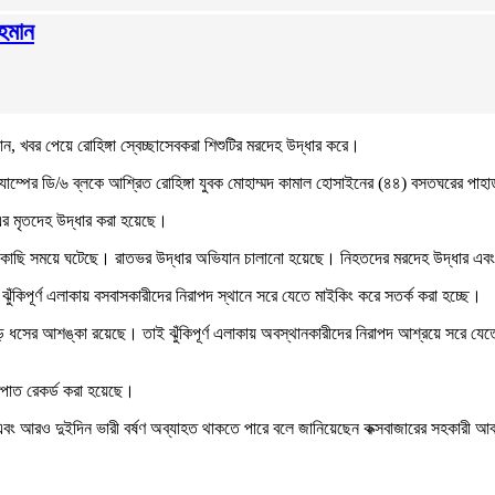
হমান
, খবর পেয়ে রোহিঙ্গা স্বেচ্ছাসেবকরা শিশুটির মরদেহ উদ্ধার করে।
াম্পের ডি/৬ ব্লকে আশ্রিত রোহিঙ্গা যুবক মোহাম্মদ কামাল হোসাইনের (৪৪) বসতঘরের পা
 এর মৃতদেহ উদ্ধার করা হয়েছে।
টনা কাছাকাছি সময়ে ঘটেছে। রাতভর উদ্ধার অভিযান চালানো হয়েছে। নিহতদের মরদেহ উদ্ধার এ
 ঝুঁকিপূর্ণ এলাকায় বসবাসকারীদের নিরাপদ স্থানে সরে যেতে মাইকিং করে সতর্ক করা হচ্ছে।
পাহাড় ধসের আশঙ্কা রয়েছে। তাই ঝুঁকিপূর্ণ এলাকায় অবস্থানকারীদের নিরাপদ আশ্রয়ে সরে য
টিপাত রেকর্ড করা হয়েছে।
্ছে এবং আরও দুইদিন ভারী বর্ষণ অব্যাহত থাকতে পারে বলে জানিয়েছেন কক্সবাজারের সহকারী আ