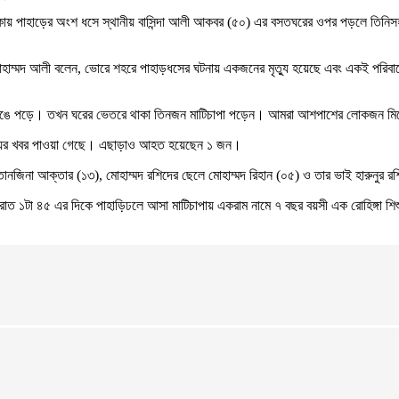
এলাকায় পাহাড়ের অংশ ধসে স্থানীয় বাসিন্দা আলী আকবর (৫০) এর বসতঘরের ওপর পড়লে তিনিস
েখ মোহাম্মদ আলী বলেন, ভোরে শহরে পাহাড়ধসের ঘটনায় একজনের মৃত্যু হয়েছে এবং একই পরিব
ওপর ভেঙে পড়ে। তখন ঘরের ভেতরে থাকা তিনজন মাটিচাপা পড়েন। আমরা আশপাশের লোকজন মিল
র মৃত্যুর খবর পাওয়া গেছে। এছাড়াও আহত হয়েছেন ১ জন।
োন তানজিনা আক্তার (১৩), মোহাম্মদ রশিদের ছেলে মোহাম্মদ রিহান (০৫) ও তার ভাই হারুনুর 
রাত ১টা ৪৫ এর দিকে পাহাড়িঢলে আসা মাটিচাপায় একরাম নামে ৭ বছর বয়সী এক রোহিঙ্গা শিশু