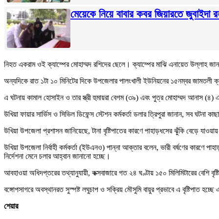
মেয়েকে নিয়ে বাবার কবর জিয়ারতে জুবাইদা র
নিহত একরাম ওই ক্যাম্পের মোহাম্মদ রশিদের ছেলে। ক্যাম্পের মাঝি এনায়েত উল্লাহ জানান
অন্যদিকে রাত ১টা ১০ মিনিটের দিকে উপজেলার পালংখালী ইউনিয়নের ১৫নম্বর জামতলী ক্য
এ ঘটনায় কামাল হোসাইন ও তার স্ত্রী হুমায়রা বেগম (৩৯) এবং পুত্র মোহাম্মদ আনাস (৪)
উখিয়া ফায়ার সার্ভিস ও সিভিল ডিফেন্স স্টেশন কর্মকর্তা ডলার ত্রিপুরা জানান, সব ঘ
উখিয়া উপজেলা প্রশাসন জানিয়েছে, টানা বৃষ্টিপাতের কারণে পাহাড়ধসের ঝুঁকি বেড়ে যাওয়ায়
উখিয়া উপজেলা নির্বাহী কর্মকর্তা (ইউএনও) পান্না আক্তার বলেন, ভারী বর্ষণের কারণে 
নির্দেশনা মেনে চলার আহ্বান জানানো হচ্ছে।
আবহাওয়া অধিদপ্তরের তথ্যানুযায়ী, কক্সবাজারে গত ২৪ ঘণ্টায় ১৫০ মিলিমিটারের বেশি বৃষ্
বঙ্গোপসাগরে অবস্থানরত সুস্পষ্ট লঘুচাপ ও সক্রিয় মৌসুমি বায়ুর প্রভাবে এ বৃষ্টিপাত হচ
শেয়ার