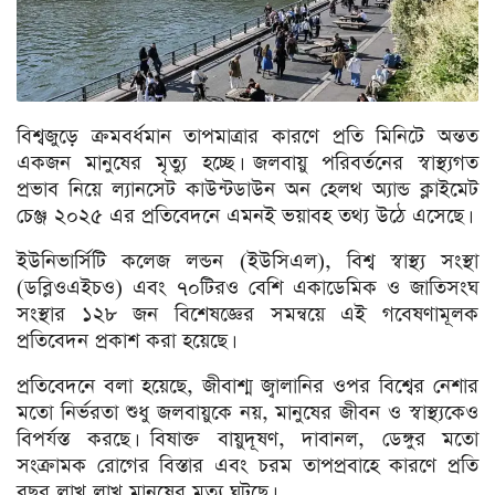
বিশ্বজুড়ে ক্রমবর্ধমান তাপমাত্রার কারণে প্রতি মিনিটে অন্তত
একজন মানুষের মৃত্যু হচ্ছে। জলবায়ু পরিবর্তনের স্বাস্থ্যগত
প্রভাব নিয়ে ল্যানসেট কাউন্টডাউন অন হেলথ অ্যান্ড ক্লাইমেট
চেঞ্জ ২০২৫ এর প্রতিবেদনে এমনই ভয়াবহ তথ্য উঠে এসেছে।
ইউনিভার্সিটি কলেজ লন্ডন (ইউসিএল), বিশ্ব স্বাস্থ্য সংস্থা
(ডব্লিওএইচও) এবং ৭০টিরও বেশি একাডেমিক ও জাতিসংঘ
সংস্থার ১২৮ জন বিশেষজ্ঞের সমন্বয়ে এই গবেষণামূলক
প্রতিবেদন প্রকাশ করা হয়েছে।
প্রতিবেদনে বলা হয়েছে, জীবাশ্ম জ্বালানির ওপর বিশ্বের নেশার
মতো নির্ভরতা শুধু জলবায়ুকে নয়, মানুষের জীবন ও স্বাস্থ্যকেও
বিপর্যস্ত করছে। বিষাক্ত বায়ুদূষণ, দাবানল, ডেঙ্গুর মতো
সংক্রামক রোগের বিস্তার এবং চরম তাপপ্রবাহে কারণে প্রতি
বছর লাখ লাখ মানুষের মৃত্যু ঘটছে।