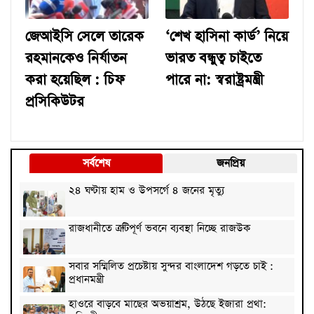
জেআইসি সেলে তারেক
‘শেখ হাসিনা কার্ড’ নিয়ে
রহমানকেও নির্যাতন
ভারত বন্ধুত্ব চাইতে
করা হয়েছিল : চিফ
পারে না: স্বরাষ্ট্রমন্ত্রী
প্রসিকিউটর
সর্বশেষ
জনপ্রিয়
২৪ ঘণ্টায় হাম ও উপসর্গে ৪ জনের মৃত্যু
রাজধানীতে ত্রুটিপূর্ণ ভবনে ব্যবস্থা নিচ্ছে রাজউক
সবার সম্মিলিত প্রচেষ্টায় সুন্দর বাংলাদেশ গড়তে চাই :
প্রধানমন্ত্রী
হাওরে বাড়বে মাছের অভয়াশ্রম, উঠছে ইজারা প্রথা: