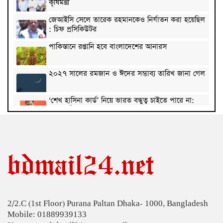
কৃষিমন্ত্রী
জেআইসি সেলে তারেক রহমানকেও নির্যাতন করা হয়েছিল
: চিফ প্রসিকিউটর
পাকিস্তানে রপ্তানি হবে বাংলাদেশের আনারস
২০২৭ সালের রমজান ও ঈদের সম্ভাব্য তারিখ জানা গেল
‘শেখ হাসিনা কার্ড’ নিয়ে ভারত বন্ধুত্ব চাইতে পারে না:
স্বরাষ্ট্রমন্ত্রী
সাড়ে ৬ বছরে মোটরসাইকেল দুর্ঘটনায় নিহত ১৫ হাজার
৭১২ জন
প্রকল্পের ধীর বাস্তবায়নই অর্থনৈতিক অগ্রগতির বাধা: অর্থ
উপদেষ্টা
জিডিপির ৫ শতাংশ চিকিৎসা খাতে ব্যয় করা হবে: মির্জা
ফখরুল
2/2.C (1st Floor) Purana Paltan Dhaka- 1000, Bangladesh
চিকিৎসকদের পেশাগত দায়িত্বে রাজনীতি যেন বাধা না
Mobile: 01889939133
হয়: প্রধানমন্ত্রী