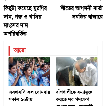
কিছুটা কমেছে মুরগির
শীতের আগমনী বার্তা
দাম, গরু ও খাসির
সবজির বাজারে
মাংসের দাম
অপরিবর্তিত
আরো
এসএসসি ফল সোমবার
বাঁশখালীকে বন্যামুক্ত
সকাল ১০টায়
করতে সব পদক্ষেপ