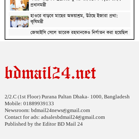
প্রধানমন্ত্রী
হাওরে বাড়বে মাছের অভয়াশ্রম, উঠছে ইজারা প্রথা:
কৃষিমন্ত্রী
জেআইসি সেলে তারেক রহমানকেও নির্যাতন করা হয়েছিল
: চিফ প্রসিকিউটর
পাকিস্তানে রপ্তানি হবে বাংলাদেশের আনারস
২০২৭ সালের রমজান ও ঈদের সম্ভাব্য তারিখ জানা গেল
‘শেখ হাসিনা কার্ড’ নিয়ে ভারত বন্ধুত্ব চাইতে পারে না:
স্বরাষ্ট্রমন্ত্রী
2/2.C (1st Floor) Purana Paltan Dhaka- 1000, Bangladesh
সাড়ে ৬ বছরে মোটরসাইকেল দুর্ঘটনায় নিহত ১৫ হাজার
Mobile: 01889939133
৭১২ জন
Newsroom: bdmail24news@gmail.com
প্রকল্পের ধীর বাস্তবায়নই অর্থনৈতিক অগ্রগতির বাধা: অর্থ
Contact for ads: adsalesbdmail24@gmail.com
উপদেষ্টা
Published by the Editor BD Mail 24
জিডিপির ৫ শতাংশ চিকিৎসা খাতে ব্যয় করা হবে: মির্জা
ফখরুল