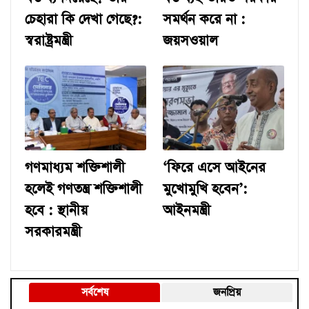
চেহারা কি দেখা গেছে?:
সমর্থন করে না :
স্বরাষ্ট্রমন্ত্রী
জয়সওয়াল
গণমাধ্যম শক্তিশালী
‘ফিরে এসে আইনের
হলেই গণতন্ত্র শক্তিশালী
মুখোমুখি হবেন’:
হবে : স্থানীয়
আইনমন্ত্রী
সরকারমন্ত্রী
সর্বশেষ
জনপ্রিয়