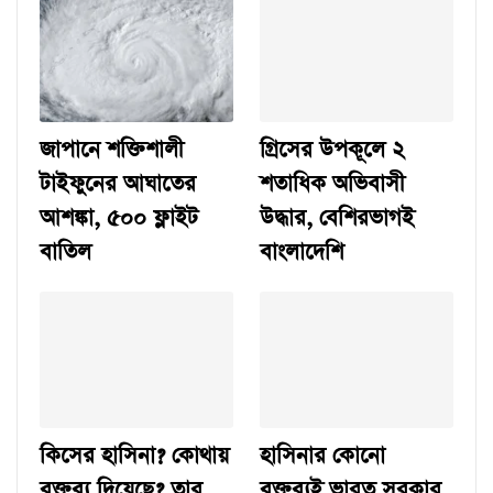
জাপানে শক্তিশালী
গ্রিসের উপকূলে ২
টাইফুনের আঘাতের
শতাধিক অভিবাসী
আশঙ্কা, ৫০০ ফ্লাইট
উদ্ধার, বেশিরভাগই
বাতিল
বাংলাদেশি
কিসের হাসিনা? কোথায়
হাসিনার কোনো
বক্তব্য দিয়েছে? তার
বক্তব্যই ভারত সরকার