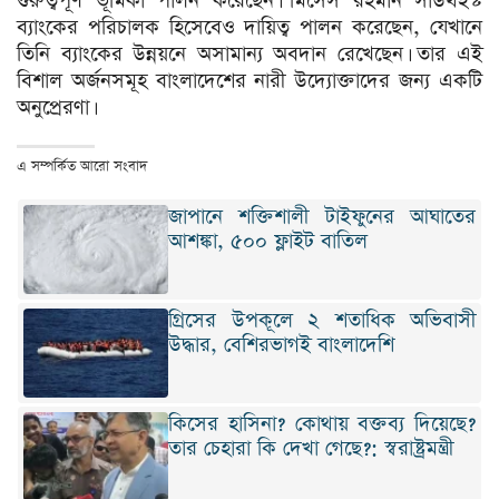
গুরুত্বপূর্ণ ভূমিকা পালন করেছেন। মিসেস রহমান সাউথইস্ট
ব্যাংকের পরিচালক হিসেবেও দায়িত্ব পালন করেছেন, যেখানে
তিনি ব্যাংকের উন্নয়নে অসামান্য অবদান রেখেছেন। তার এই
বিশাল অর্জনসমূহ বাংলাদেশের নারী উদ্যোক্তাদের জন্য একটি
অনুপ্রেরণা।
এ সম্পর্কিত আরো সংবাদ
জাপানে শক্তিশালী টাইফুনের আঘাতের
আশঙ্কা, ৫০০ ফ্লাইট বাতিল
গ্রিসের উপকূলে ২ শতাধিক অভিবাসী
উদ্ধার, বেশিরভাগই বাংলাদেশি
কিসের হাসিনা? কোথায় বক্তব্য দিয়েছে?
তার চেহারা কি দেখা গেছে?: স্বরাষ্ট্রমন্ত্রী