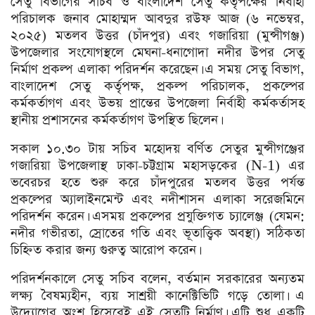
সেতু বিভাগের সচিব ও বাংলাদেশ সেতু কর্তৃপক্ষের নির্বাহী
পরিচালক জনাব মোহাম্মদ আবদুর রউফ আজ (৬ নভেম্বর,
২০২৫) মতলব উত্তর (চাঁদপুর) এবং গজারিয়া (মুন্সীগঞ্জ)
উপজেলার সংযোগস্থলে মেঘনা-ধনাগোদা নদীর উপর সেতু
নির্মাণ প্রকল্প এলাকা পরিদর্শন করেছেন। এ সময় সেতু বিভাগ,
বাংলাদেশ সেতু কর্তৃপক্ষ, প্রকল্প পরিচালক, প্রকল্পের
কর্মকর্তাগণ এবং উভয় প্রান্তের উপজেলা নির্বাহী কর্মকর্তাসহ
স্থানীয় প্রশাসনের কর্মকর্তাগণ উপস্থিত ছিলেন।
সকাল ১০.৩০ টায় সচিব মহোদয় বর্ণিত সেতুর মুন্সীগঞ্জের
গজারিয়া উপজেলাস্থ ঢাকা-চট্টগ্রাম মহাসড়কের (N-1) এর
ভবেরচর হতে শুরু করে চাঁদপুরের মতলব উত্তর পর্যন্ত
প্রকল্পের অ্যালাইনমেন্ট এবং নদীশাসন এলাকা সরেজমিনে
পরিদর্শন করেন। এসময় প্রকল্পের প্রযুক্তিগত চ্যালেঞ্জ (যেমন:
নদীর গভীরতা, স্রোতের গতি এবং ভূতাত্ত্বিক অবস্থা) সঠিকতা
চিহ্নিত করার জন্য গুরুত্ব আরোপ করেন।
পরিদর্শনকালে সেতু সচিব বলেন, বর্তমান সরকারের অন্যতম
লক্ষ্য বৈষম্যহীন, ব্যয় সাশ্রয়ী কানেক্টিভিটি গড়ে তোলা। এ
উদ্যোগের অংশ হিসেবেই এই সেতুটি নির্মাণ। এটি শুধু একটি