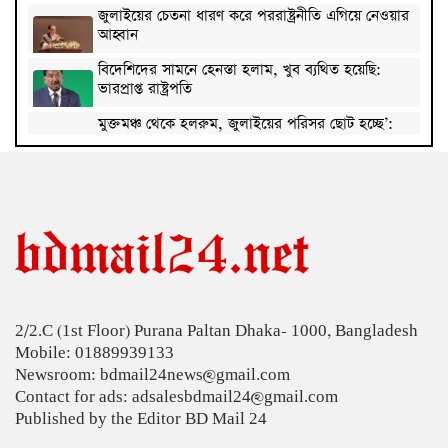
জুলাইয়ের চেতনা ধারণ করে পররাষ্ট্রনীতি এগিয়ে নেওয়ার
আহ্বান
বিদেশিদের সামনে হেনস্তা হলাম, খুব ব্যথিত হয়েছি:
ভারপ্রাপ্ত রাষ্ট্রপতি
মুক্তমঞ্চ থেকে হলরুম, জুলাইয়ের পরিসর ছোট হচ্ছে’:
কুবি শিবির সভাপতি
হামে আরও ৫ শিশুর মৃত্যু, শনাক্ত ১২৪
সবজির বাজারে আগুন, চাপে ক্রেতা
নতুন বাংলাদেশ গড়ার সুযোগ সৃষ্টি হয়েছে: জ্বালানি
প্রতিমন্ত্রী
2/2.C (1st Floor) Purana Paltan Dhaka- 1000, Bangladesh
‘শরিফ স্যারকে ভিসি চেয়েছিলাম, আগের প্রশাসন অথর্ব
Mobile: 01889939133
ছিল’: কুবি ছাত্রদল নেতা
Newsroom: bdmail24news@gmail.com
সাবেক যুগ্ম সচিব সৈয়দ জগলুল পাশা গ্রেপ্তার
Contact for ads: adsalesbdmail24@gmail.com
Published by the Editor BD Mail 24
জুলাই জাদুঘরের অনলাইন টিকিট কাটবেন যেভাবে