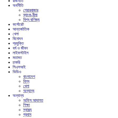
রাজনীতি
অর্থনীতি
শেয়ারবাজার
ব্যাংক-বীমা
বিশ্ব বাণিজ্য
কর্পোরেট
আন্তর্জাতিক
খেলা
বিনোদন
প্রযুক্তি
ধর্ম ও জীবন
লাইফস্টাইল
মতামত
চাকরি
পিএসআই
ভিডিও
বাংলাদেশ
বিশ্ব
খেলা
অন্যান্য
অন্যান্য
অফিস আদালত
শিক্ষা
স্বাস্থ্য
প্রবাস