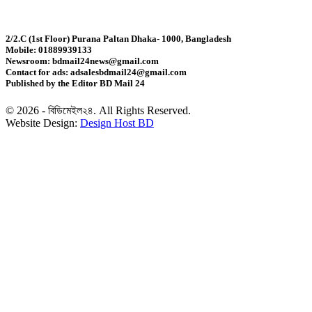
মহেশখালী থেকে গ্যাস সরবরাহ বাড়ল
2/2.C (1st Floor) Purana Paltan Dhaka- 1000, Bangladesh
Mobile: 01889939133
স্বর্ণ খাতকে বৈধ-জবাবদিহিমূলক শিল্পে রূপান্তরের উদ্যোগ
Newsroom: bdmail24news@gmail.com
Contact for ads: adsalesbdmail24@gmail.com
Published by the Editor BD Mail 24
হামে ২৪ ঘণ্টায় আক্রান্ত ৮৬০, মৃত্যু ৬
© 2026 - বিডিমেইল২৪. All Rights Reserved.
Website Design:
Design Host BD
শিকল ভেঙেছি গণতন্ত্র প্রতিষ্ঠায়: তথ্যমন্ত্রী
২০ আগস্ট রাষ্ট্রপতি নির্বাচন
শব্দদূষণ নিয়ন্ত্রণে কঠোর হচ্ছে সরকার
মেয়েকে নিয়ে বাবার কবর জিয়ারতে জুবাইদা রহমান
১১ দলীয় ঐক্যের ঘেরাও কর্মসূচি ঘিরে সচিবালয়ের সব গেট বন্ধ