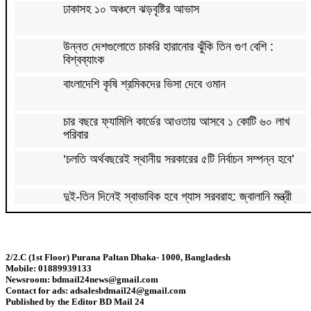
ঢাকাসহ ১০ অঞ্চলে ঝড়বৃষ্টির আভাস
উন্নত দেশগুলোতে চাকরি হারানোর ঝুঁকি তিন গুণ বেশি :
বিশ্বব্যাংক
বাংলাদেশি কৃষি শ্রমিকদের ভিসা দেবে ওমান
চার বছরে ফ্যামিলি কার্ডের আওতায় আসবে ১ কোটি ৬০ লাখ
পরিবার
‘চলতি অর্থবছরেই স্থানীয় সরকারের ৫টি নির্বাচন সম্পন্ন হবে’
দুই-তিন দিনেই স্বাভাবিক হবে গ্যাস সরবরাহ: জ্বালানি মন্ত্রী
মহেশখালী থেকে গ্যাস সরবরাহ বাড়ল
2/2.C (1st Floor) Purana Paltan Dhaka- 1000, Bangladesh
Mobile: 01889939133
স্বর্ণ খাতকে বৈধ-জবাবদিহিমূলক শিল্পে রূপান্তরের উদ্যোগ
Newsroom: bdmail24news@gmail.com
Contact for ads: adsalesbdmail24@gmail.com
Published by the Editor BD Mail 24
হামে ২৪ ঘণ্টায় আক্রান্ত ৮৬০, মৃত্যু ৬