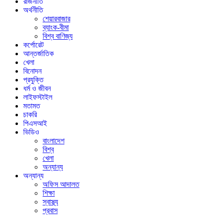
রাজনীতি
অর্থনীতি
শেয়ারবাজার
ব্যাংক-বীমা
বিশ্ব বাণিজ্য
কর্পোরেট
আন্তর্জাতিক
খেলা
বিনোদন
প্রযুক্তি
ধর্ম ও জীবন
লাইফস্টাইল
মতামত
চাকরি
পিএসআই
ভিডিও
বাংলাদেশ
বিশ্ব
খেলা
অন্যান্য
অন্যান্য
অফিস আদালত
শিক্ষা
স্বাস্থ্য
প্রবাস