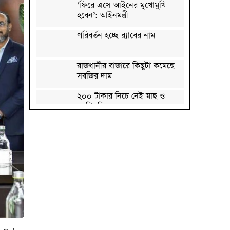
‘ফিরে এসে আইনের মুখোমুখি
হবেন’: আইনমন্ত্রী
পরিবর্তন হচ্ছে র‌্যাবের নাম
রাজধানীর বাজারে কিছুটা কমেছে
সবজির দাম
২০০ টাকার নিচে নেই মাছ ও
মুরগি, ডিমের ডজন ১৫০
সিলেটে দুই বাসের মুখোমুখি
সংঘর্ষে নিহত ৭
দেশের সাত অঞ্চলে ৬০
কিলোমিটার বেগে ঝড়-বৃষ্টির
সতর্কতা
বগুড়ায় বাসচাপায় নিহত ৬
জন্মসূত্রে মার্কিন নাগরিকত্ব