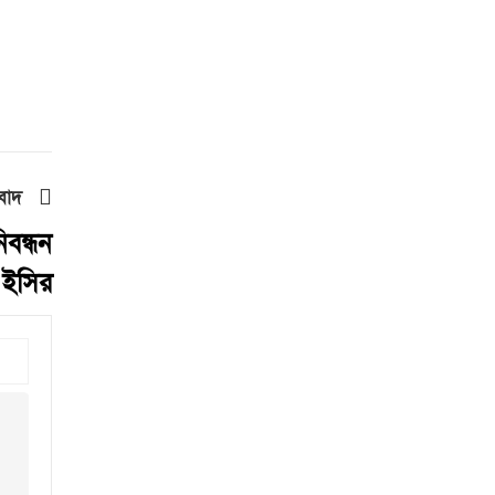
৫টি নির্বাচন সম্পন্ন হবে’
দুই-তিন দিনেই স্বাভাবিক হবে
গ্যাস সরবরাহ: জ্বালানি মন্ত্রী
মহেশখালী থেকে গ্যাস সরবরাহ
বাড়ল
স্বর্ণ খাতকে বৈধ-জবাবদিহিমূলক
শিল্পে রূপান্তরের উদ্যোগ
বাদ
িবন্ধন
হামে ২৪ ঘণ্টায় আক্রান্ত ৮৬০,
মৃত্যু ৬
ত ইসির
শিকল ভেঙেছি গণতন্ত্র প্রতিষ্ঠায়:
তথ্যমন্ত্রী
২০ আগস্ট রাষ্ট্রপতি নির্বাচন
শব্দদূষণ নিয়ন্ত্রণে কঠোর হচ্ছে
সরকার