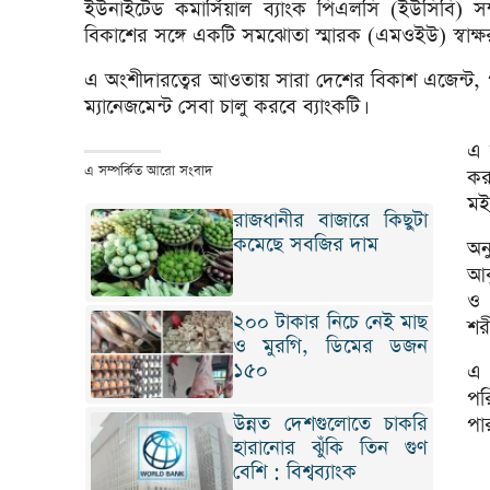
ইউনাইটেড কমার্সিয়াল ব্যাংক পিএলসি (ইউসিবি) সম্প্
বিকাশের সঙ্গে একটি সমঝোতা স্মারক (এমওইউ) স্বাক্ষ
এ অংশীদারত্বের আওতায় সারা দেশের বিকাশ এজেন্ট, পরি
ম্যানেজমেন্ট সেবা চালু করবে ব্যাংকটি।
এ 
এ সম্পর্কিত আরো সংবাদ
কর
মই
রাজধানীর বাজারে কিছুটা
কমেছে সবজির দাম
অন
আব
ও 
২০০ টাকার নিচে নেই মাছ
শরী
ও মুরগি, ডিমের ডজন
১৫০
এ 
পর
উন্নত দেশগুলোতে চাকরি
পার
হারানোর ঝুঁকি তিন গুণ
বেশি : বিশ্বব্যাংক