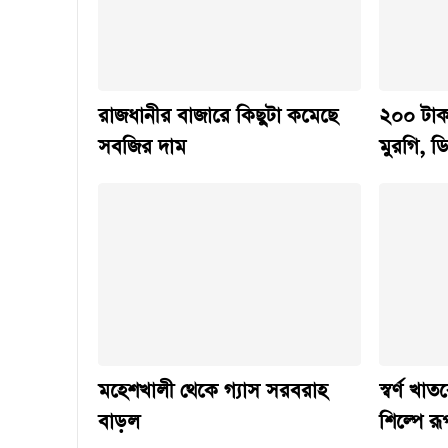
রাজধানীর বাজারে কিছুটা কমেছে
২০০ টাক
সবজির দাম
মুরগি, 
মহেশখালী থেকে গ্যাস সরবরাহ
স্বর্ণ খ
বাড়ল
শিল্পে রূ