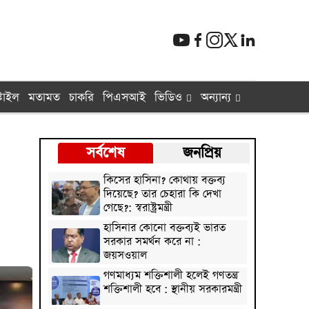
টাইল
মতামত
চাকরি
পিএসআই
ভিডিও
অন্যান্য
সর্বশেষ
জনপ্রিয়
কিসের হাসিনা? কোথায় বক্তব্য
দিয়েছে? তার চেহারা কি দেখা
গেছে?: স্বরাষ্ট্রমন্ত্রী
হাসিনার কোনো বক্তব্যই ভারত
সরকার সমর্থন করে না :
জয়সওয়াল
গণমাধ্যম শক্তিশালী হলেই গণতন্ত্র
শক্তিশালী হবে : স্থানীয় সরকারমন্ত্রী