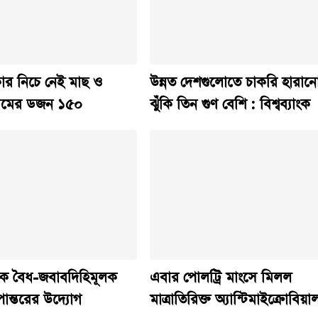
ার নিচে নেই মাছ ও
উন্নত দেশগুলোতে চাকরি হারান
ডিমের ডজন ১৫০
ঝুঁকি তিন গুণ বেশি : বিশ্বব্যাংক
াতকে বৈধ-জবাবদিহিমূলক
এবার পোলট্রি মাংসে মিলল
পান্তরের উদ্যোগ
মাত্রাতিরিক্ত অ্যান্টিমাইক্রোবিয়া