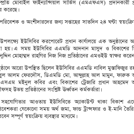
রতি মোবাইল ফাইন্যান্সিয়াল সার্ভিস (এমএফএস) প্রদানকারী প্র
র করেছে।
বেশক ও অংশীদারদের জন্য সপ্তাহের সাতদিন ২৪ ঘণ্টা স্বয়ংক্রিয
উপলক্ষ্যে ইউসিবির করপোরেট প্রধান কার্যালয়ে এক অনুষ্ঠানের
া হয়। এ সময় ইউসিবির এএমডি আদনান মাসুদ ও বিকাশের
নুদ্দিন মোহাম্মদ রাহগির নিজ নিজ প্রতিষ্ঠানের এমওইউ স্বাক্ষর করেন
ুষ্ঠানে আরো উপস্থিত ছিলেন ইউসিবির এএমডি নাবিল মুস্তাফিজুর 
ুল আলম ফেরদৌস, ডিএমডি মো. আব্দুল্লাহ আল মামুন, ফারুক
এসএম মইনুল কবির এবং বিকাশের ট্রেজারি প্রধান আহমেদ
ফসহ উভয় প্রতিষ্ঠানের সংশ্লিষ্ট ঊর্ধ্বতন কর্মকর্তারা।
সহযোগিতার আওতায় ইউসিবিতে অ্যাকাউন্ট থাকা বিকাশ এজ
িবেশকরা যেকোনো সময় অর্থ জমা, ফান্ড ট্রান্সফার ও ই-মানি তৈ
বেন সম্পূর্ণ স্বয়ংক্রিয় ব্যবস্থার মাধ্যমে।