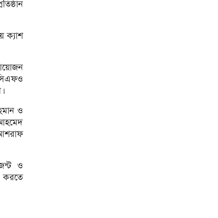
সীমিতের বিলে স্বাক্ষর করলেন
তিষ্ঠান
ট্রাম্প
জুলাই গণঅভ্যুত্থান বিতর্কিত করার
় ক্যাশ
অপচেষ্টা চলছে: সমাজকল্যাণ
প্রতিমন্ত্রী
২৪ ঘণ্টায় ডেঙ্গু নিয়ে হাসপাতালে
 আয়োজন
ভর্তি ৪৭১
 সিএফও
ঢাকাসহ ১০ অঞ্চলে ঝড়বৃষ্টির
।
আভাস
রহমান ও
উন্নত দেশগুলোতে চাকরি হারানোর
 আহমেদ
ঝুঁকি তিন গুণ বেশি : বিশ্বব্যাংক
 আশরাফ
বাংলাদেশি কৃষি শ্রমিকদের ভিসা
দেবে ওমান
েন্ট ও
চার বছরে ফ্যামিলি কার্ডের
রি করতে
আওতায় আসবে ১ কোটি ৬০ লাখ
পরিবার
‘চলতি অর্থবছরেই স্থানীয় সরকারের