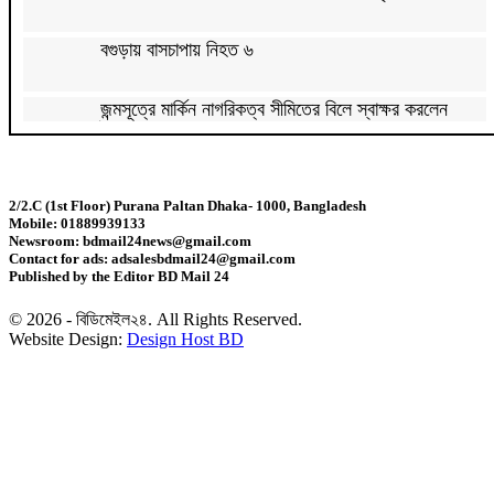
বগুড়ায় বাসচাপায় নিহত ৬
জন্মসূত্রে মার্কিন নাগরিকত্ব সীমিতের বিলে স্বাক্ষর করলেন
ট্রাম্প
জুলাই গণঅভ্যুত্থান বিতর্কিত করার অপচেষ্টা চলছে:
সমাজকল্যাণ প্রতিমন্ত্রী
2/2.C (1st Floor) Purana Paltan Dhaka- 1000, Bangladesh
Mobile: 01889939133
২৪ ঘণ্টায় ডেঙ্গু নিয়ে হাসপাতালে ভর্তি ৪৭১
Newsroom: bdmail24news@gmail.com
Contact for ads: adsalesbdmail24@gmail.com
Published by the Editor BD Mail 24
ঢাকাসহ ১০ অঞ্চলে ঝড়বৃষ্টির আভাস
© 2026 - বিডিমেইল২৪. All Rights Reserved.
Website Design:
Design Host BD
উন্নত দেশগুলোতে চাকরি হারানোর ঝুঁকি তিন গুণ বেশি :
বিশ্বব্যাংক
বাংলাদেশি কৃষি শ্রমিকদের ভিসা দেবে ওমান
চার বছরে ফ্যামিলি কার্ডের আওতায় আসবে ১ কোটি ৬০ লাখ
পরিবার