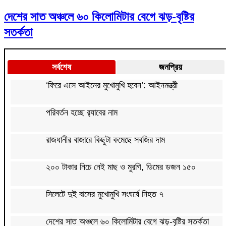
দেশের সাত অঞ্চলে ৬০ কিলোমিটার বেগে ঝড়-বৃষ্টির
সতর্কতা
সর্বশেষ
জনপ্রিয়
‘ফিরে এসে আইনের মুখোমুখি হবেন’: আইনমন্ত্রী
পরিবর্তন হচ্ছে র‌্যাবের নাম
রাজধানীর বাজারে কিছুটা কমেছে সবজির দাম
২০০ টাকার নিচে নেই মাছ ও মুরগি, ডিমের ডজন ১৫০
সিলেটে দুই বাসের মুখোমুখি সংঘর্ষে নিহত ৭
দেশের সাত অঞ্চলে ৬০ কিলোমিটার বেগে ঝড়-বৃষ্টির সতর্কতা