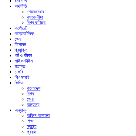
রাজনীতি
অর্থনীতি
শেয়ারবাজার
ব্যাংক-বীমা
বিশ্ব বাণিজ্য
কর্পোরেট
আন্তর্জাতিক
খেলা
বিনোদন
প্রযুক্তি
ধর্ম ও জীবন
লাইফস্টাইল
মতামত
চাকরি
পিএসআই
ভিডিও
বাংলাদেশ
বিশ্ব
খেলা
অন্যান্য
অন্যান্য
অফিস আদালত
শিক্ষা
স্বাস্থ্য
প্রবাস