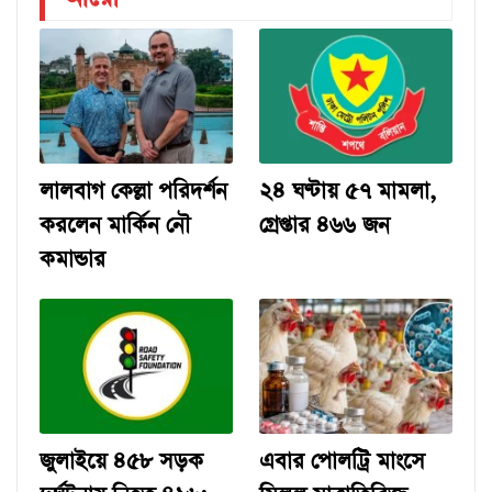
লালবাগ কেল্লা পরিদর্শন
২৪ ঘণ্টায় ৫৭ মামলা,
করলেন মার্কিন নৌ
গ্রেপ্তার ৪৬৬ জন
কমান্ডার
জুলাইয়ে ৪৫৮ সড়ক
এবার পোলট্রি মাংসে