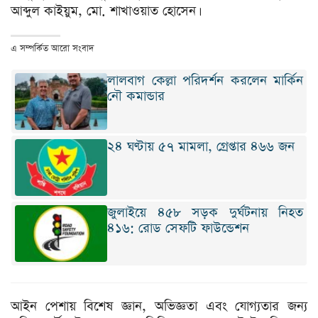
আব্দুল কাইয়ুম, মো. শাখাওয়াত হোসেন।
এ সম্পর্কিত আরো সংবাদ
লালবাগ কেল্লা পরিদর্শন করলেন মার্কিন
নৌ কমান্ডার
২৪ ঘণ্টায় ৫৭ মামলা, গ্রেপ্তার ৪৬৬ জন
জুলাইয়ে ৪৫৮ সড়ক দুর্ঘটনায় নিহত
৪১৬: রোড সেফটি ফাউন্ডেশন
আইন পেশায় বিশেষ জ্ঞান, অভিজ্ঞতা এবং যোগ্যতার জন্য