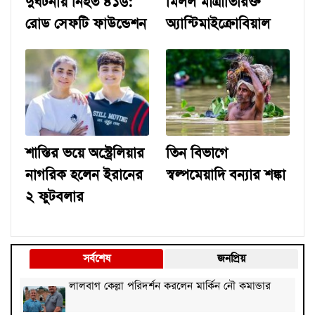
দুর্ঘটনায় নিহত ৪১৬:
মিলল মাত্রাতিরিক্ত
রোড সেফটি ফাউন্ডেশন
অ্যান্টিমাইক্রোবিয়াল
শাস্তির ভয়ে অস্ট্রেলিয়ার
তিন বিভাগে
নাগরিক হলেন ইরানের
স্বল্পমেয়াদি বন্যার শঙ্কা
২ ফুটবলার
সর্বশেষ
জনপ্রিয়
লালবাগ কেল্লা পরিদর্শন করলেন মার্কিন নৌ কমান্ডার