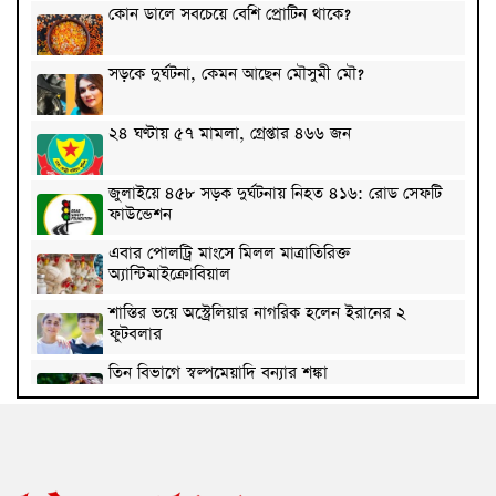
কোন ডালে সবচেয়ে বেশি প্রোটিন থাকে?
সড়কে দুর্ঘটনা, কেমন আছেন মৌসুমী মৌ?
২৪ ঘণ্টায় ৫৭ মামলা, গ্রেপ্তার ৪৬৬ জন
জুলাইয়ে ৪৫৮ সড়ক দুর্ঘটনায় নিহত ৪১৬: রোড সেফটি
ফাউন্ডেশন
এবার পোলট্রি মাংসে মিলল মাত্রাতিরিক্ত
অ্যান্টিমাইক্রোবিয়াল
শাস্তির ভয়ে অস্ট্রেলিয়ার নাগরিক হলেন ইরানের ২
ফুটবলার
তিন বিভাগে স্বল্পমেয়াদি বন্যার শঙ্কা
দেশের বাজারে সোনার দামে বড় লাফ
দিল্লিতে শেখ হাসিনাকে কথা বলতে দেওয়ায় ক্ষুব্ধ ঢাকা