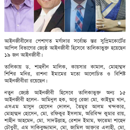
আইনজীবীদের পেশাগত মর্যাদার সর্বোচ্চ স্তর সুপ্রিমকোর্টের
আপিল বিভাগের জ্যেষ্ঠ আইনজীবী হিসেবে তালিকাভুক্ত হয়েছেন
১৯ জন আইনজীবী।
তালিকায় ড. শাহদীন মালিক, কায়সার কামাল, মোহাম্মদ
শিশির মনির, রাশনা ইমামের মতো আলোচিত ও বিশিষ্ট
আইনজীবীরা রয়েছেন।
নতুন জ্যেষ্ঠ আইনজীবী হিসেবে তালিকাভুক্ত অন্য ১৫
আইনজীবী হলেন- আমিনুল হক, আবু রেজা মো. কাইয়ুম খান,
এসএম মাসুদ হোসেন দোলন, তৈমুর আলম খন্দকার,
মোহাম্মদ হোসেন, মো. রফিকুর ইসলাম, অরিবিন্দ কুমার রায়,
শাহীন আহমেদ, মো. সাদউল্লাহ, রেশাদ ইমাম, ফাতেমা শাহেদ
চৌধুরী, এম সাকিবুজ্জামান, মো. জামিল আক্তার এলাহী, মো.