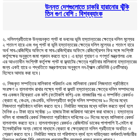
উন্নত দেশগুলোতে চাকরি হারানোর ঝুঁকি
তিন গুণ বেশি : বিশ্বব্যাংক
২. দলিলগ্রহীতাকে উন্নয়নকৃত প্লট বা ভবনের ভূমি হস্তান্তরের ক্ষেত্রে দলিল মূল্যের
২ শতাংশ হারে এবং শুধু প্লট বা ভূমি হস্তান্তরের ক্ষেত্রে দলিল মূল্যের ৫ শতাংশ হারে
অর্থ সাব-রেজিস্ট্রি অফিসে বা সাব-রেজিস্ট্রার অফিসে রেজিস্ট্রেশন ফির সঙ্গে সংশ্লিষ্ট
কর্তৃপক্ষের অনুকূলে জমা প্রদান করতে হবে। এ ছাড়া গৃহায়ণ ও গণপূর্ত মন্ত্রণালয় এবং
এর আওতাধীন সংশ্লিষ্ট কর্তৃপক্ষ প্লট বা ফ্ল্যাটের ক্ষেত্রে প্রতিবার মালিকানা হস্তান্তরের
জন্য একই হারে ও পদ্ধতিতে মন্ত্রণালয়ের অনুকূলে নন-ট্যাক্স রেভিনিউ (এনটিআর)
হিসেবে আদায় করা হবে।
৩. লিজকৃত সম্পত্তির মালিকানা পরিবর্তন এবং মালিকানা রেকর্ড লিজদাতা প্রতিষ্ঠানে
সংরক্ষণ ও হালনাগাদ রাখার লক্ষ্যে প্লট বা ফ্ল্যাট হস্তান্তরের ক্ষেত্রে দলিল সম্পাদনের
পর একজন বিক্রেতা এক কপি (ফটোকপি কপি) এবং নামজারির পর এ সম্পর্কিত রেকর্ডও
ক্রেতা বা, কেএম, কেএমডি, দলিলগ্রহীতা কর্তৃক দলিল সম্পাদনের ৯০ দিনের মধ্যে
লিজদাতা প্রতিষ্ঠানে দাখিল করতে হবে। নির্ধারিত সময়ের মধ্যে দাখিল করতে ব্যর্থ হলে
দৈনিক ৫০ টাকা হারে সর্বোচ্চ ১০ হাজার টাকা জরিমানা আরোপ করা থাকবে। হস্তান্তর
দলিল বা নামজারি রেকর্ড লিজদাতা প্রতিষ্ঠানে দাখিলের ৩০ দিনের মধ্যে মালিকানা রেকর্ড
হালনাগাদ করতে হবে। হালনাগাদকৃত রেকর্ডও রেজিস্টার্ড ডাকের পাশাপাশি ই-মেইল বা
ইলেকট্রনিক অন্য কোনো মাধ্যমে ক্রেতা বা ক্ষেত্রমতো দলিল গ্রহীতাকে অবহিত ও
প্রেরণ করতে হবে। নির্ধারিত সময়ে তা পরিপালনে ব্যর্থ হলে দায়িত্বরত কর্মকর্তা/কর্মচারীর
বিরুদ্ধে কর্তৃপক্ষ বিধি মোতাবেক প্রয়োজনীয় ব্যবস্থা গ্রহণ করতে পারবে।