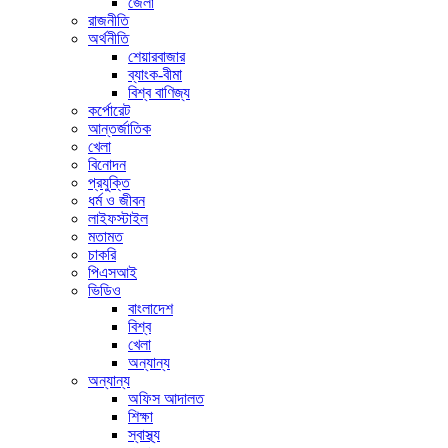
জেলা
রাজনীতি
অর্থনীতি
শেয়ারবাজার
ব্যাংক-বীমা
বিশ্ব বাণিজ্য
কর্পোরেট
আন্তর্জাতিক
খেলা
বিনোদন
প্রযুক্তি
ধর্ম ও জীবন
লাইফস্টাইল
মতামত
চাকরি
পিএসআই
ভিডিও
বাংলাদেশ
বিশ্ব
খেলা
অন্যান্য
অন্যান্য
অফিস আদালত
শিক্ষা
স্বাস্থ্য