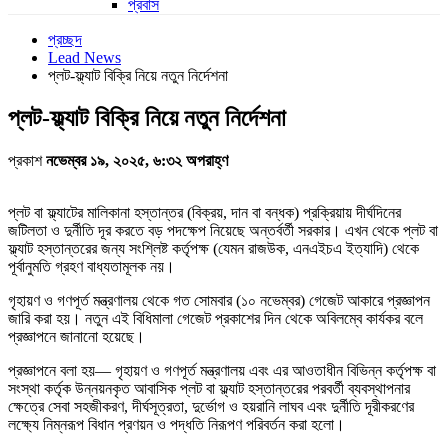
প্রবাস
প্রচ্ছদ
Lead News
প্লট-ফ্ল্যাট বিক্রি নিয়ে নতুন নির্দেশনা
প্লট-ফ্ল্যাট বিক্রি নিয়ে নতুন নির্দেশনা
প্রকাশ
নভেম্বর ১৯, ২০২৫, ৬:৩২ অপরাহ্ণ
প্লট বা ফ্ল্যাটের মালিকানা হস্তান্তর (বিক্রয়, দান বা বন্ধক) প্রক্রিয়ায় দীর্ঘদিনের
জটিলতা ও দুর্নীতি দূর করতে বড় পদক্ষেপ নিয়েছে অন্তর্বর্তী সরকার। এখন থেকে প্লট বা
ফ্ল্যাট হস্তান্তরের জন্য সংশ্লিষ্ট কর্তৃপক্ষ (যেমন রাজউক, এনএইচএ ইত্যাদি) থেকে
পূর্বানুমতি গ্রহণ বাধ্যতামূলক নয়।
গৃহায়ণ ও গণপূর্ত মন্ত্রণালয় থেকে গত সোমবার (১০ নভেম্বর) গেজেট আকারে প্রজ্ঞাপন
জারি করা হয়। নতুন এই বিধিমালা গেজেট প্রকাশের দিন থেকে অবিলম্বে কার্যকর বলে
প্রজ্ঞাপনে জানানো হয়েছে।
প্রজ্ঞাপনে বলা হয়— গৃহায়ণ ও গণপূর্ত মন্ত্রণালয় এবং এর আওতাধীন বিভিন্ন কর্তৃপক্ষ বা
সংস্থা কর্তৃক উন্নয়নকৃত আবাসিক প্লট বা ফ্ল্যাট হস্তান্তরের পরবর্তী ব্যবস্থাপনার
ক্ষেত্রে সেবা সহজীকরণ, দীর্ঘসূত্রতা, দুর্ভোগ ও হয়রানি লাঘব এবং দুর্নীতি দূরীকরণের
লক্ষ্যে নিম্নরূপ বিধান প্রণয়ন ও পদ্ধতি নিরূপণ পরিবর্তন করা হলো।