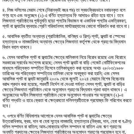
৪. লিজ দলিলের মেয়াদ শেষে (নিরানব্বই বছর পর) তা স্বয়ংক্রিয়ভাবে নবায়নকৃত বলে
গণ্য হবে এবং অনুচ্ছেদ (২) এ বর্ণিত হস্তান্তর ফি আদায়ও রহিত হয়ে যাবে। তবে
লিজদাতা প্রতিষ্ঠানের পূর্বানুমতি ছাড়া প্লটের বিভাজন বা একাধিক প্লটের একত্রিকরণ,
প্লট বা ফ্ল্যাটের ব্যবহার শ্রেণি পরিবর্তনসহ মাস্টারপ্ল্যানের কোনো পরিবর্তন করা যাবে না।
৫. আবাসিক ব্যতীত অন্যান্য (প্রাতিষ্ঠানিক, বাণিজ্য ও শিল্প) প্লট, ফ্ল্যাট বা স্পেসের
হস্তান্তর ও নামজারিসহ অন্যান্য ক্ষেত্রে লিজদাতা কর্তৃপক্ষ থেকে গ্রহণের বিদ্যমান
বিধান বহাল থাকবে।
৬. যেসব আবাসিক প্লট বা ফ্ল্যাটের ক্ষেত্রে মালিকানা নিয়ে বিরোধ রয়েছে এবং বিরোধে
সরকারের স্বার্থের সংশ্লেষ রয়েছে; সেসব প্লট ফ্ল্যাট বা বাড়ি গেজেট নোটিফিকেশনের
মাধ্যমে পরিত্যক্ত সম্পত্তি হিসেবে তালিকাভুক্ত করা হয়েছে অথচ ২৮/০৩/১৯৮৮
তারিখের পর পরিত্যক্ত সম্পত্তির তালিকা থেকে অবমুক্ত করা হয়নি; এবং সেসব
আবাসিক প্লট বা ফ্ল্যাট জানুয়ারি ২০০৯ থেকে জুলাই ২০২৪ মেয়াদে বিশেষ বিবেচনায়
বরাদ্দ প্রদান করা হয়েছে, পরবর্তী নির্দেশ না দেওয়া পর্যন্ত সেসব প্লট, ফ্ল্যাট বা বাড়ির
ক্ষেত্রে লিজদাতা প্রতিষ্ঠান থেকে অনুমোদন গ্রহণের বিদ্যমান প্রথা বহাল থাকবে। এ
অনুচ্ছেদের অধীন লিজদাতা প্রতিষ্ঠান থেকে অনুমোদন পাওয়ার পর অনুচ্ছেদ (২)-এ
বর্ণিত পদ্ধতি ও হারে ক্রেতা বা ক্ষেত্রমতো দলিলগ্রহীতাকে প্রযোজ্য ফি পরিশোধ করতে
হবে।
৭. ওপরে বর্ণিত বিধিমালার আলোকে যেসব আবাসিক প্লট বা ফ্ল্যাটের ক্ষেত্রে
উত্তরাধিকার, ক্রয়, দান বা হেবা সূত্রে নামজারি; হস্তান্তর (বিক্রয়, দান, হেবা বা বণ্টন)
দলিল সম্পাদন বা বাতিল; আম-মোক্তার দলিল সম্পাদন বা বাতিল এবং ঋণ গ্রহণের
অনুমতি প্রদানের ক্ষেত্রে লিজদাতা প্রতিষ্ঠানের অনুমোদন গ্রহণের প্রয়োজন হবে না,