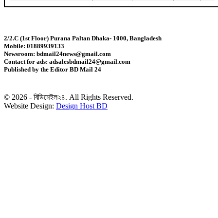
মহেশখালী থেকে গ্যাস সরবরাহ বাড়ল
2/2.C (1st Floor) Purana Paltan Dhaka- 1000, Bangladesh
Mobile: 01889939133
স্বর্ণ খাতকে বৈধ-জবাবদিহিমূলক শিল্পে রূপান্তরের উদ্যোগ
Newsroom: bdmail24news@gmail.com
Contact for ads: adsalesbdmail24@gmail.com
Published by the Editor BD Mail 24
হামে ২৪ ঘণ্টায় আক্রান্ত ৮৬০, মৃত্যু ৬
© 2026 - বিডিমেইল২৪. All Rights Reserved.
শিকল ভেঙেছি গণতন্ত্র প্রতিষ্ঠায়: তথ্যমন্ত্রী
Website Design:
Design Host BD
২০ আগস্ট রাষ্ট্রপতি নির্বাচন
শব্দদূষণ নিয়ন্ত্রণে কঠোর হচ্ছে সরকার
মেয়েকে নিয়ে বাবার কবর জিয়ারতে জুবাইদা রহমান
১১ দলীয় ঐক্যের ঘেরাও কর্মসূচি ঘিরে সচিবালয়ের সব গেট বন্ধ