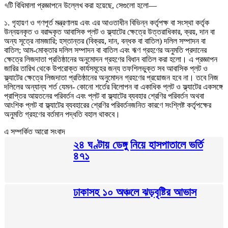
৭টি বিধিমালা প্রজ্ঞাপনে উল্লেখ করা হয়েছে, সেগুলো হলো—
১. গৃহায়ণ ও গণপূর্ত মন্ত্রণালয় এবং এর আওতাধীন বিভিন্ন কর্তৃপক্ষ বা সংস্থা কর্তৃক
উন্নয়নকৃত ও বরাদ্দকৃত আবাসিক প্লট ও ফ্ল্যাটের ক্ষেত্রে উত্তরাধিকার, ক্রয়, দান বা
অন্য সূত্রে নামজারি; হস্তান্তর (বিক্রয়, দান, বন্ধক বা বাতিল) দলিল সম্পাদন বা
বাতিল; আম-মোক্তার দলিল সম্পাদন বা বাতিল এবং ঋণ গ্রহণের অনুমতি প্রদানের
ক্ষেত্রে লিজদাতা প্রতিষ্ঠানের অনুমোদন গ্রহণের বিধান বাতিল করা হলো। এ প্রজ্ঞাপন
জারির তারিখ থেকে উপরোক্ত কার্যসমূহের জন্য তফশিলভুক্ত সব আবাসিক প্লট ও
ফ্ল্যাটের ক্ষেত্রে লিজদাতা প্রতিষ্ঠানের অনুমোদন গ্রহণের প্রয়োজন হবে না। তবে নিজ
দলিলের অন্যান্য শর্ত যেমন- কোনো শর্তের বিলোপন বা একাধিক প্লট ও ফ্ল্যাটের একসঙ্গে
প্রাপ্তির আয়তনের পরিবর্তন এবং প্লট বা ফ্ল্যাটের ব্যবহার শ্রেণির পরিবর্তন অথবা
আংশিক প্লট বা ফ্ল্যাটের ব্যবহারের শ্রেণির পরিবর্তনজনিত কারণে সংশ্লিষ্ট কর্তৃপক্ষের
অনুমতি গ্রহণের বর্তমান পদ্ধতি বহাল থাকবে।
এ সম্পর্কিত আরো সংবাদ
২৪ ঘণ্টায় ডেঙ্গু নিয়ে হাসপাতালে ভর্তি
৪৭১
ঢাকাসহ ১০ অঞ্চলে ঝড়বৃষ্টির আভাস