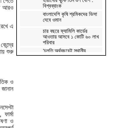
হারানোর ঝুঁকি তিন গুণ বেশি :
সা পেতে
বিশ্বব্যাংক
হন আরও
বাংলাদেশি কৃষি শ্রমিকদের ভিসা
দেবে ওমান
রেখে এ
চার বছরে ফ্যামিলি কার্ডের
আওতায় আসবে ১ কোটি ৬০ লাখ
পরিবার
েন্দ্রে
‘চলতি অর্থবছরেই স্থানীয়
ায় শুরু
সরকারের ৫টি নির্বাচন সম্পন্ন
হবে’
দুই-তিন দিনেই স্বাভাবিক হবে
গ্যাস সরবরাহ: জ্বালানি মন্ত্রী
ৈতিক ও
মহেশখালী থেকে গ্যাস সরবরাহ
 জানান
বাড়ল
স্বর্ণ খাতকে বৈধ-জবাবদিহিমূলক
নসেপ্টা
শিল্পে রূপান্তরের উদ্যোগ
 ফার্মা
েষণা ও
হামে ২৪ ঘণ্টায় আক্রান্ত ৮৬০,
মৃত্যু ৬
বপূর্ণ