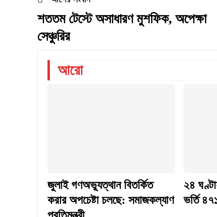
শততম টেস্টে অসাধারণ মুশফিক, অপেক্ষা
সেঞ্চুরির
আরো
জুলাই গণঅভ্যুত্থান বিতর্কিত
২৪ ঘণ্টা
করার অপচেষ্টা চলছে: সমাজকল্যাণ
ভর্তি ৪৭
প্রতিমন্ত্রী