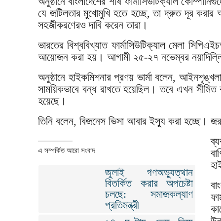
অনুষ্ঠানে বাংলাদেশের শীর্ষ ফার্মাসিউটিক্যাল কোম্পান
যে জটিলতার মুখোমুখি হতে হচ্ছে, তা দ্রুত দূর কর
সহজীকরণেরও দাবি করেন তারা।
ভারতের বিশ্ববিখ্যাত ফার্মাসিউটিক্যাল মেলা সিপ
আয়োজন করা হয়। আগামী ২৫-২৭ নভেম্বর নয়াদিল্লিতে
অনুষ্ঠানে হাইকমিশনার প্রণয় ভার্মা বলেন, আইনশৃঙ্খল
সাময়িকভাবে বন্ধ রাখতে হয়েছিল। তবে এখন সীমিত কর্
হয়েছে।
তিনি বলেন, বিজনেস ভিসা আবার ইস্যু করা হচ্ছে। জর
ব্
এ সম্পর্কিত আরো সংবাদ
বা
হা
জুলাই গণঅভ্যুত্থান
বিতর্কিত করার অপচেষ্টা
বা
চলছে: সমাজকল্যাণ
ফা
প্রতিমন্ত্রী
কা
উন