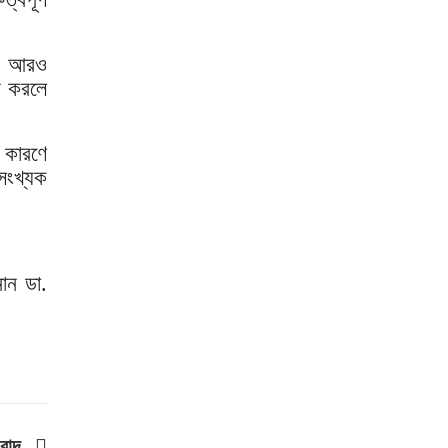
শিকল ভেঙেছি গণতন্ত্র প্রতিষ্ঠায়:
তথ্যমন্ত্রী
রে আরও
ি করলে
২০ আগস্ট রাষ্ট্রপতি নির্বাচন
 কারণে
শব্দদূষণ নিয়ন্ত্রণে কঠোর হচ্ছে
সরকার
ংখ্যক
মেয়েকে নিয়ে বাবার কবর জিয়ারতে
জুবাইদা রহমান
১১ দলীয় ঐক্যের ঘেরাও কর্মসূচি
ান ডা.
ঘিরে সচিবালয়ের সব গেট বন্ধ
নদীদূষণ রোধে প্রধানমন্ত্রীর নতুন
নির্দেশ
সব নাগরিকের স্বাস্থ্যসেবা নিশ্চিতে
সরকার বদ্ধপরিকর: স্বাস্থ্য
প্রতিমন্ত্রী
ংবাদ