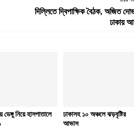
দিল্লিতে দ্বিপাক্ষিক বৈঠক, অজিত দো
ঢাকায় আম
য় ডেঙ্গু নিয়ে হাসপাতালে
ঢাকাসহ ১০ অঞ্চলে ঝড়বৃষ্টির
১
আভাস