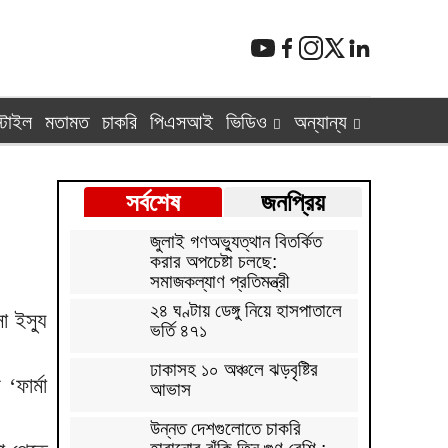
্টাইল
মতামত
চাকরি
পিএসআই
ভিডিও
অন্যান্য
সর্বশেষ
জনপ্রিয়
জুলাই গণঅভ্যুত্থান বিতর্কিত
করার অপচেষ্টা চলছে:
সমাজকল্যাণ প্রতিমন্ত্রী
২৪ ঘণ্টায় ডেঙ্গু নিয়ে হাসপাতালে
া ইস্যু
ভর্তি ৪৭১
ঢাকাসহ ১০ অঞ্চলে ঝড়বৃষ্টির
‘ফার্মা
আভাস
উন্নত দেশগুলোতে চাকরি