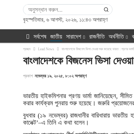
বৃহস্পতিবার, ৬ আগস্ট, ২০২৬, ১১:৪৩ অপরাহ্ণ
সর্বশেষ
জাতীয়
সারাদেশ
রাজনীতি
অর্থনীতি
ক
প্রচ্ছদ
Lead News
বাংলাদেশকে বিজনেস ভিসা দেওয়া শুরু করেছে ভারত : প্রণয় ভার্মা
বাংলাদেশকে বিজনেস ভিসা দেওয়া শ
প্রকাশ
নভেম্বর ১৯, ২০২৫, ৮:০২ অপরাহ্ণ
ভারতীয় হাইকমিশনার প্রণয় ভার্মা জানিয়েছেন, সীমিত
করার কার্যক্রম পুনরায় শুরু হয়েছে। জরুরি প্রয়োজনে
বুধবার (১৯ নভেম্বর) রাজধানীর বারিধারায় ভারতীয় হাই
কানেক্ট’–এ তিনি এ কথা বলেন।