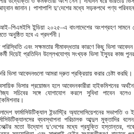
িগুলোর উদ্যোক্তা ও কর্মকর্তারা অংশ নেন। দীর্ঘদিন ধরে ভারতীয় ভি
ার আহ্বান জানান। পাশাপাশি দু’দেশের মধ্যে সড়কপথে পণ্য পরিব
িএইচআই–পিএমইসি ইন্ডিয়া ২০২৫–এ বাংলাদেশের অংশগ্রহণ সামনে 
 অনুষ্ঠিত হবে এ প্রদর্শনী।
া পরিস্থিতি এবং সক্ষমতার সীমাবদ্ধতার কারণে কিছু ভিসা আবেদন ক
মী দিয়েই প্রতিদিন উল্লেখযোগ্য সংখ্যক ভিসা ইস্যুর কাজ পুনর
ুরি ভিসা আবেদনগুলো আমরা দ্রুত প্রক্রিয়ায় করার চেষ্টা করছি।
যবসায়িক ভিসার প্রয়োজন হলে আবেদনকারীরা হাইকমিশনের অর্থন
ণিজ্য সচিবের সঙ্গে যোগাযোগ করলে সুবিধা পাবেন বলেও
ইকমিশনার।
ংলাদেশ ফার্মাসিউটিক্যাল ইন্ডাস্ট্রি অ্যাসোসিয়েশনের সভাপতি ও ই
র্মাসিউটিক্যালসের ব্যবস্থাপনা পরিচালক আব্দুল মুক্তাদির বলেন,
নেক্টের মতো উদ্যোগ দু’দেশের মধ্যে প্রযুক্তি হস্তান্তর, গব
্নয়ন সহযোগিতা এবং সাপ্লাই চেইন সংযুক্তীকরণ বাড়াতে গুরুত্