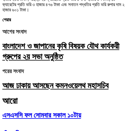
ক্যারেটের প্রতি ভরি ৩ হাজার ৪৭৬ টাকা এবং সনাতন পদ্ধতির প্রতি ভরি রুপার দাম ২
হাজার ৬০১ টাকা।
শেয়ার
আগের সংবাদ
বাংলাদেশ ও জাপানের কৃষি বিষয়ক যৌথ কার্যকরী
গ্রুপের ২য় সভা অনুষ্ঠিত
পরের সংবাদ
আজ ঢাকায় আসছেন কমনওয়েলথ মহাসচিব
আরো
এসএসসি ফল সোমবার সকাল ১০টায়