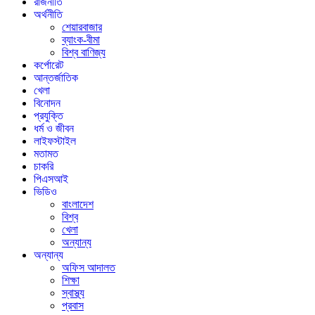
রাজনীতি
অর্থনীতি
শেয়ারবাজার
ব্যাংক-বীমা
বিশ্ব বাণিজ্য
কর্পোরেট
আন্তর্জাতিক
খেলা
বিনোদন
প্রযুক্তি
ধর্ম ও জীবন
লাইফস্টাইল
মতামত
চাকরি
পিএসআই
ভিডিও
বাংলাদেশ
বিশ্ব
খেলা
অন্যান্য
অন্যান্য
অফিস আদালত
শিক্ষা
স্বাস্থ্য
প্রবাস