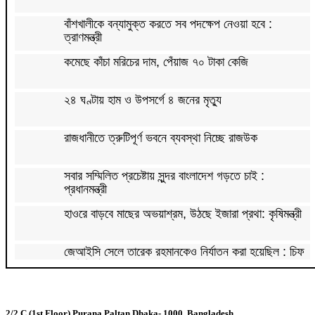
বাঁশখালীকে বন্যামুক্ত করতে সব পদক্ষেপ নেওয়া হবে :
ত্রাণমন্ত্রী
কমেছে কাঁচা মরিচের দাম, পেঁয়াজ ৭০ টাকা কেজি
২৪ ঘণ্টায় হাম ও উপসর্গে ৪ জনের মৃত্যু
রাজধানীতে ত্রুটিপূর্ণ ভবনে ব্যবস্থা নিচ্ছে রাজউক
সবার সম্মিলিত প্রচেষ্টায় সুন্দর বাংলাদেশ গড়তে চাই :
প্রধানমন্ত্রী
হাওরে বাড়বে মাছের অভয়াশ্রম, উঠছে ইজারা প্রথা: কৃষিমন্ত্রী
জেআইসি সেলে তারেক রহমানকেও নির্যাতন করা হয়েছিল : চিফ
প্রসিকিউটর
পাকিস্তানে রপ্তানি হবে বাংলাদেশের আনারস
2/2.C (1st Floor) Purana Paltan Dhaka- 1000, Bangladesh