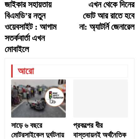
জাইকার সহায়তায়
এখন থেকে দিনের
বিএমডি’র নতুন
ভোট আর রাতে হবে
ওয়েবসাইট : আগাম
না: অ্যাটর্নি জেনারেল
সতর্কবার্তা এখন
মোবাইলে
আরো
সাড়ে ৬ বছরে
প্রকল্পের ধীর
মোটরসাইকেল দুর্ঘটনায়
বাস্তবায়নই অর্থনৈতিক