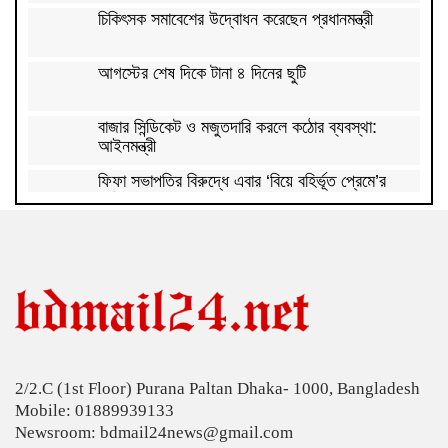
চিকিৎসক সমাবেশের উদ্বোধন করেছেন প্রধানমন্ত্রী
আগস্টের শেষ দিকে টানা ৪ দিনের ছুটি
বাজার সিন্ডিকেট ও মজুতদারি করলে কঠোর ব্যবস্থা:
আইনমন্ত্রী
ফিফা সভাপতির বিরুদ্ধে এবার ‘বিয়ে বহির্ভূত প্রেমে’র
অভিযোগ
কাঁধখোলা গাউনে নজর কাড়লেন নুসরাত ফারিয়া
রাজধানীতে ২৪ ঘণ্টায় ৪৮৫ গ্রেপ্তার
হারিয়ে যাচ্ছে বাংলার চেনা বেতফল
2/2.C (1st Floor) Purana Paltan Dhaka- 1000, Bangladesh
সোনার দাম ভ‌রি‌তে বাড়ল ৪ হাজার ৩৭৪ টাকা
Mobile: 01889939133
Newsroom: bdmail24news@gmail.com