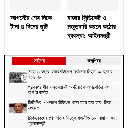
আগস্টের শেষ দিকে
বাজার সিন্ডিকেট ও
টানা ৪ দিনের ছুটি
মজুতদারি করলে কঠোর
ব্যবস্থা: আইনমন্ত্রী
সর্বশেষ
জনপ্রিয়
সাড়ে ৬ বছরে মোটরসাইকেল দুর্ঘটনায় নিহত ১৫ হাজার
৭১২ জন
প্রকল্পের ধীর বাস্তবায়নই অর্থনৈতিক অগ্রগতির বাধা:
অর্থ উপদেষ্টা
জিডিপির ৫ শতাংশ চিকিৎসা খাতে ব্যয় করা হবে: মির্জা
ফখরুল
চিকিৎসকদের পেশাগত দায়িত্বে রাজনীতি যেন বাধা না হয়:
প্রধানমন্ত্রী