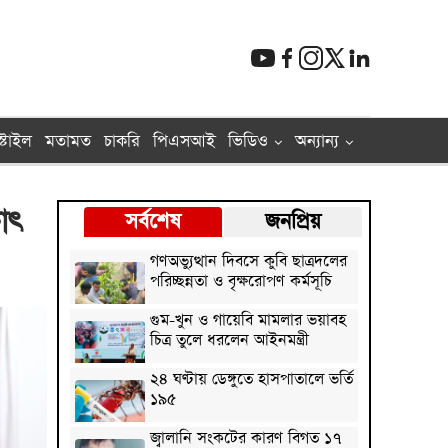
্টাইল
মতামত
চাকরি
পিএসআই
ভিডিও
অন্যান্য
াৎ
সর্বশেষ
জনপ্রিয়
গণঅভ্যুত্থান দিবসে কুবি ছাত্রদলের
পরিচ্ছন্নতা ও বৃক্ষরোপণ কর্মসূচি
গুম-খুন ও গায়েবি মামলার ভয়াবহ
চিত্র তুলে ধরলেন আইনমন্ত্রী
২৪ ঘণ্টায় ডেঙ্গুতে হাসপাতালে ভর্তি
১৯৫
জ্বালানি সংকটের কারণ বিগত ১৭