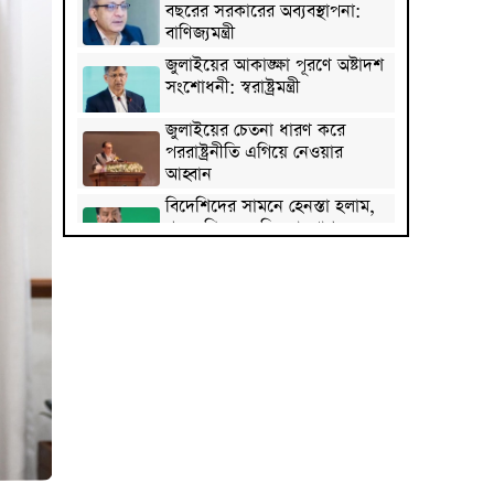
বছরের সরকারের অব্যবস্থাপনা:
বাণিজ্যমন্ত্রী
জুলাইয়ের আকাঙ্ক্ষা পূরণে অষ্টাদশ
সংশোধনী: স্বরাষ্ট্রমন্ত্রী
জুলাইয়ের চেতনা ধারণ করে
পররাষ্ট্রনীতি এগিয়ে নেওয়ার
আহ্বান
বিদেশিদের সামনে হেনস্তা হলাম,
খুব ব্যথিত হয়েছি: ভারপ্রাপ্ত
রাষ্ট্রপতি
মুক্তমঞ্চ থেকে হলরুম, জুলাইয়ের
পরিসর ছোট হচ্ছে’: কুবি শিবির
সভাপতি
হামে আরও ৫ শিশুর মৃত্যু, শনাক্ত
১২৪
সবজির বাজারে আগুন, চাপে ক্রেতা
নতুন বাংলাদেশ গড়ার সুযোগ সৃষ্টি