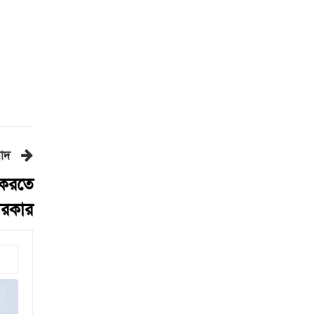
১,২৫০ কোটি টাকা
প্রধানমন্ত্রীকে নিয়ে পোস্ট, গাজী
সালাউদ্দীন আটক
রোমান্টিক ছবির সঙ্গে দেব-শুভশ্রীর
বিশেষ বার্তা
ডিএমপির ২৪ ঘণ্টার অভিযানে
৪১৮ জন গ্রেপ্তার
ফিফা সভাপতির বিরুদ্ধে নতুন
বাদ
অভিযোগ
 করতে
বিলম্বি: স্বাদে টক, গুণে অনন্য
 সরকার
গণতান্ত্রিক আন্দোলনের প্রতিচ্ছবি
‘জুলাই স্মৃতি জাদুঘর’: প্রধানমন্ত্রী
পথ হারালে এই জাদুঘরে এসে পথ
খুঁজে নেবো: ড. ইউনূস