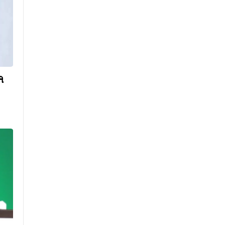
গাজীপুরে ঘরমুখো মানুষের উপচে
পড়া ভিড়
আজ ঢাকার যেসব সড়ক এড়িয়ে
চলবেন
শ্রীলঙ্কায় ভয়াবহ বন্যা-ভূমিধসে
নিহত ৭, বন্ধ সব শিক্ষাপ্রতিষ্ঠান
৭
আজ ঐতিহাসিক জুলাই
গণঅভ্যুত্থান দিবস
‘জুলাই গণঅভ্যুত্থান স্মৃতি জাদুঘর’
উদ্বোধন করলেন প্রধানমন্ত্রী