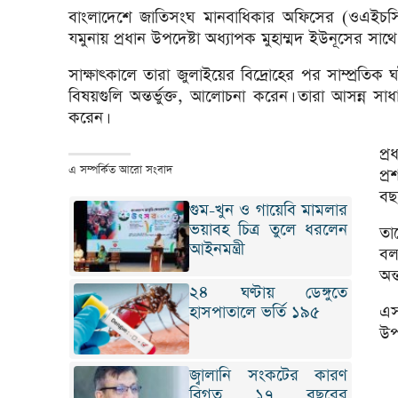
বাংলাদেশে জাতিসংঘ মানবাধিকার অফিসের (ওএইচসিএ
যমুনায় প্রধান উপদেষ্টা অধ্যাপক মুহাম্মদ ইউনূসের সাথে
সাক্ষাৎকালে তারা জুলাইয়ের বিদ্রোহের পর সাম্প্রতিক 
বিষয়গুলি অন্তর্ভুক্ত, আলোচনা করেন। তারা আসন্ন সা
করেন।
প্
এ সম্পর্কিত আরো সংবাদ
প্
বছ
গুম-খুন ও গায়েবি মামলার
ভয়াবহ চিত্র তুলে ধরলেন
তা
আইনমন্ত্রী
বল
অন্
২৪ ঘণ্টায় ডেঙ্গুতে
হাসপাতালে ভর্তি ১৯৫
এস
উপ
জ্বালানি সংকটের কারণ
বিগত ১৭ বছরের