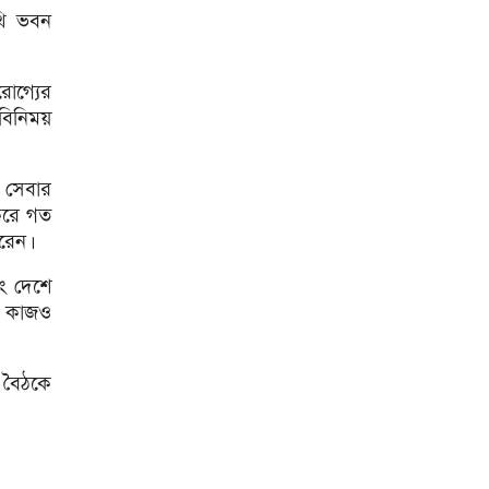
হয়েছে: জ্বালানি প্রতিমন্ত্রী
থি ভবন
‘শরিফ স্যারকে ভিসি চেয়েছিলাম,
আগের প্রশাসন অথর্ব ছিল’: কুবি
রোগ্যের
ছাত্রদল নেতা
তবিনিময়
সাবেক যুগ্ম সচিব সৈয়দ জগলুল
পাশা গ্রেপ্তার
 সেবার
জুলাই জাদুঘরের অনলাইন টিকিট
করে গত
কাটবেন যেভাবে
রেন।
জুলাই আমাদের ফ্যাসিবাদমুক্ত
ং দেশে
বাংলাদেশ দিয়েছে : তথ্যমন্ত্রী
র কাজও
শহীদ পরিবারের দায়িত্ব নেবে
সরকার: ভূমিমন্ত্রী
ও বৈঠকে
ফ্যাসিবাদবিরোধী আন্দোলনের
জীবন্ত দলিল জুলাই জাদুঘর:
সংস্কৃতিমন্ত্রী
জুলাইয়ে বাংলা কিউআরে লেনদেন