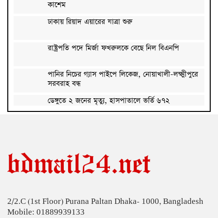
কাশেম
ঢাকায় রিয়াদ এয়ারের যাত্রা শুরু
রাষ্ট্রপতি পদে মির্জা ফখরুলকে বেছে নিল বিএনপি
পানির নিচের গ্যাস পাইপে লিকেজ, নোয়াখালী-লক্ষ্মীপুরে
সরবরাহ বন্ধ
ডেঙ্গুতে ২ জনের মৃত্যু, হাসপাতালে ভর্তি ৬৭২
সূচকের পতনে প্রথম দিনেই ৯৬৪ কোটি টাকার লেনদেন
ইসলামী অর্থায়ন ও ব্যাংকিংয়ে দক্ষ জনবল তৈরির তাগিদ
ব্যাকলেস গাউনে মিমের গ্ল্যামার
2/2.C (1st Floor) Purana Paltan Dhaka- 1000, Bangladesh
তামাকের মোড়কে স্বাস্থ্য সতর্কবার্তায় আইন মানছে না
Mobile: 01889939133
অধিকাংশ প্রতিষ্ঠান