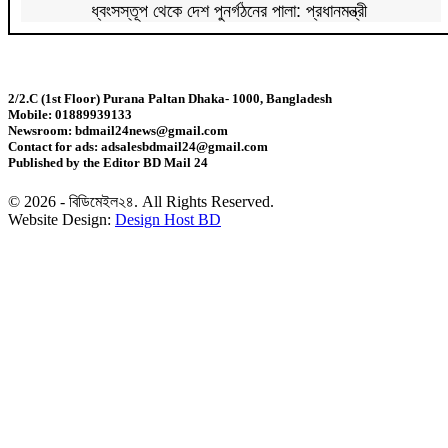
ধ্বংসস্তূপ থেকে দেশ পুনর্গঠনের পালা: প্রধানমন্ত্রী
হামের উপসর্গ নিয়ে আরও ৫ শিশুর মৃত্যু
2/2.C (1st Floor) Purana Paltan Dhaka- 1000, Bangladesh
Mobile: 01889939133
বাংলাদেশে সফরে আসছেন ভিসা’র এশিয়া প্যাসিফিকের
Newsroom: bdmail24news@gmail.com
প্রেসিডেন্ট স্টিফেন কারপিন
Contact for ads: adsalesbdmail24@gmail.com
Published by the Editor BD Mail 24
৩১ বছরের অপেক্ষার অবসান ঘটিয়ে চ্যাম্পিয়ন ব্রাজিল
© 2026 - বিডিমেইল২৪. All Rights Reserved.
Website Design:
Design Host BD
সূচকের উত্থানে লেনদেন ৯০৮ কোটি টাকার
খেজুর নাকি গুড়-ওজন কমাতে কোনটি বেশি ভালো?
ঢাকায় এলেন ‘র’ এর প্রধান
শেখ হাসিনা-হাদির হত্যাকারীদের প্রত্যর্পণ চায় বাংলাদেশ
সৌদিতে অগ্নিকাণ্ডে নিহত ১৬ বাংলাদেশির পরিচয় প্রকাশ