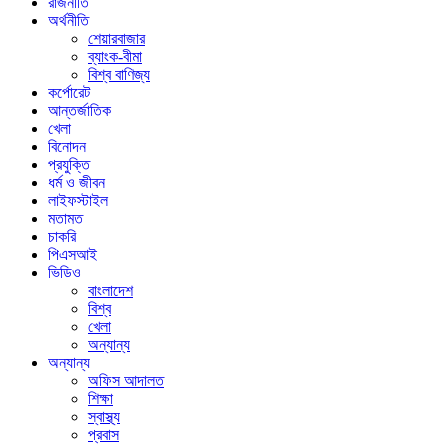
রাজনীতি
অর্থনীতি
শেয়ারবাজার
ব্যাংক-বীমা
বিশ্ব বাণিজ্য
কর্পোরেট
আন্তর্জাতিক
খেলা
বিনোদন
প্রযুক্তি
ধর্ম ও জীবন
লাইফস্টাইল
মতামত
চাকরি
পিএসআই
ভিডিও
বাংলাদেশ
বিশ্ব
খেলা
অন্যান্য
অন্যান্য
অফিস আদালত
শিক্ষা
স্বাস্থ্য
প্রবাস