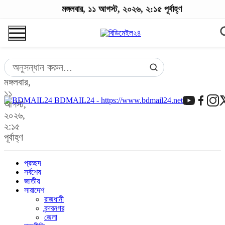
মঙ্গলবার, ১১ আগস্ট, ২০২৬, ২:১৫ পূর্বাহ্ণ
মঙ্গলবার,
১১
BDMAIL24 - https://www.bdmail24.net
আগস্ট,
২০২৬,
২:১৫
পূর্বাহ্ণ
প্রচ্ছদ
সর্বশেষ
জাতীয়
সারাদেশ
রাজধানী
বন্দরনগর
জেলা