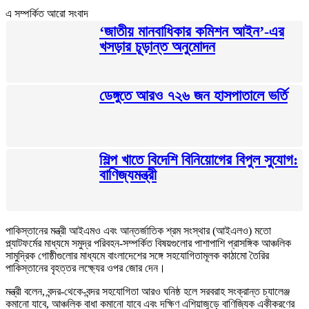
এ সম্পর্কিত আরো সংবাদ
‘জাতীয় মানবাধিকার কমিশন আইন’-এর
খসড়ার চূড়ান্ত অনুমোদন
ডেঙ্গুতে আরও ৭২৬ জন হাসপাতালে ভর্তি
শিল্প খাতে বিদেশি বিনিয়োগের বিপুল সুযোগ:
বাণিজ্যমন্ত্রী
পাকিস্তানের মন্ত্রী আইএমও এবং আন্তর্জাতিক শ্রম সংস্থার (আইএলও) মতো
প্ল্যাটফর্মের মাধ্যমে সমুদ্র পরিবহন-সম্পর্কিত বিষয়গুলোর পাশাপাশি প্রাসঙ্গিক আঞ্চলিক
সামুদ্রিক গোষ্ঠীগুলোর মাধ্যমে বাংলাদেশের সঙ্গে সহযোগিতামূলক কাঠামো তৈরির
পাকিস্তানের বৃহত্তর লক্ষ্যের ওপর জোর দেন।
মন্ত্রী বলেন, বন্দর-থেকে-বন্দর সহযোগিতা আরও ঘনিষ্ঠ হলে সরবরাহ সংক্রান্ত চ্যালেঞ্জ
কমানো যাবে, আঞ্চলিক বাধা কমানো যাবে এবং দক্ষিণ এশিয়াজুড়ে বাণিজ্যিক একীকরণের