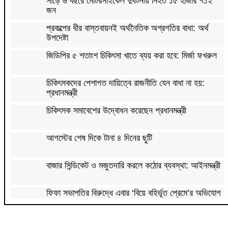
সাড়ে ৬ বছরে মোটরসাইকেল দুর্ঘটনায় নিহত ১৫ হাজার ৭১২
জন
প্রকল্পের ধীর বাস্তবায়নই অর্থনৈতিক অগ্রগতির বাধা: অর্থ
উপদেষ্টা
জিডিপির ৫ শতাংশ চিকিৎসা খাতে ব্যয় করা হবে: মির্জা ফখরুল
চিকিৎসকদের পেশাগত দায়িত্বে রাজনীতি যেন বাধা না হয়:
প্রধানমন্ত্রী
চিকিৎসক সমাবেশের উদ্বোধন করেছেন প্রধানমন্ত্রী
আগস্টের শেষ দিকে টানা ৪ দিনের ছুটি
বাজার সিন্ডিকেট ও মজুতদারি করলে কঠোর ব্যবস্থা: আইনমন্ত্রী
ফিফা সভাপতির বিরুদ্ধে এবার ‘বিয়ে বহির্ভূত প্রেমে’র অভিযোগ
কাঁধখোলা গাউনে নজর কাড়লেন নুসরাত ফারিয়া