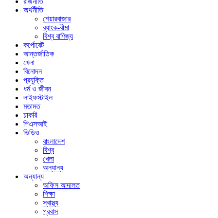
রাজনীতি
অর্থনীতি
শেয়ারবাজার
ব্যাংক-বীমা
বিশ্ব বাণিজ্য
কর্পোরেট
আন্তর্জাতিক
খেলা
বিনোদন
প্রযুক্তি
ধর্ম ও জীবন
লাইফস্টাইল
মতামত
চাকরি
পিএসআই
ভিডিও
বাংলাদেশ
বিশ্ব
খেলা
অন্যান্য
অন্যান্য
অফিস আদালত
শিক্ষা
স্বাস্থ্য
প্রবাস