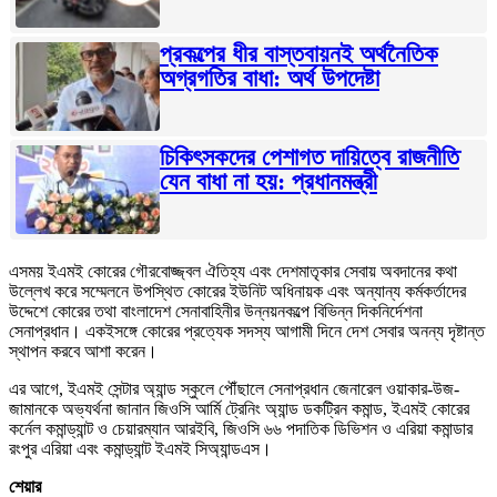
প্রকল্পের ধীর বাস্তবায়নই অর্থনৈতিক
অগ্রগতির বাধা: অর্থ উপদেষ্টা
চিকিৎসকদের পেশাগত দায়িত্বে রাজনীতি
যেন বাধা না হয়: প্রধানমন্ত্রী
এসময় ইএমই কোরের গৌরবোজ্জ্বল ঐতিহ্য এবং দেশমাতৃকার সেবায় অবদানের কথা
উল্লেখ করে সম্মেলনে উপস্থিত কোরের ইউনিট অধিনায়ক এবং অন্যান্য কর্মকর্তাদের
উদ্দেশে কোরের তথা বাংলাদেশ সেনাবাহিনীর উন্নয়নকল্পে বিভিন্ন দিকনির্দেশনা
সেনাপ্রধান। একইসঙ্গে কোরের প্রত্যেক সদস্য আগামী দিনে দেশ সেবার অনন্য দৃষ্টান্ত
স্থাপন করবে আশা করেন।
এর আগে, ইএমই সেন্টার অ্যান্ড স্কুলে পৌঁছালে সেনাপ্রধান জেনারেল ওয়াকার-উজ-
জামানকে অভ্যর্থনা জানান জিওসি আর্মি ট্রেনিং অ্যান্ড ডকট্রিন কমান্ড, ইএমই কোরের
কর্নেল কমান্ড্যান্ট ও চেয়ারম্যান আরইবি, জিওসি ৬৬ পদাতিক ডিভিশন ও এরিয়া কমান্ডার
রংপুর এরিয়া এবং কমান্ড্যান্ট ইএমই সিঅ্যান্ডএস।
শেয়ার