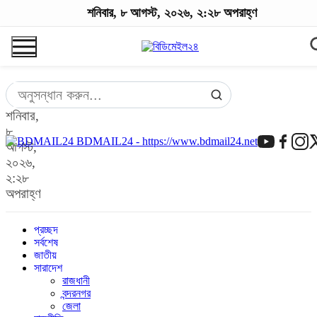
শনিবার, ৮ আগস্ট, ২০২৬, ২:২৮ অপরাহ্ণ
শনিবার,
৮
BDMAIL24 - https://www.bdmail24.net
আগস্ট,
২০২৬,
২:২৮
অপরাহ্ণ
প্রচ্ছদ
সর্বশেষ
জাতীয়
সারাদেশ
রাজধানী
বন্দরনগর
জেলা