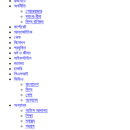
রাজনীতি
অর্থনীতি
শেয়ারবাজার
ব্যাংক-বীমা
বিশ্ব বাণিজ্য
কর্পোরেট
আন্তর্জাতিক
খেলা
বিনোদন
প্রযুক্তি
ধর্ম ও জীবন
লাইফস্টাইল
মতামত
চাকরি
পিএসআই
ভিডিও
বাংলাদেশ
বিশ্ব
খেলা
অন্যান্য
অন্যান্য
অফিস আদালত
শিক্ষা
স্বাস্থ্য
প্রবাস