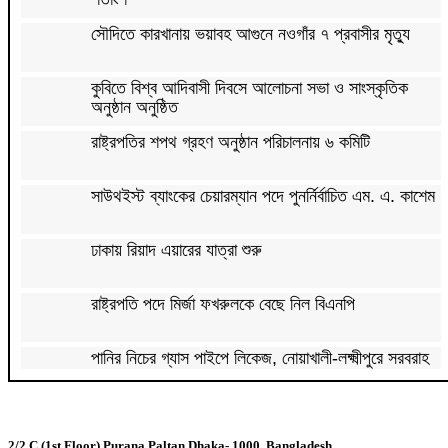
সৌদিতে কারখানায় ভয়াবহ আগুনে নওগাঁর ৭ প্রবাসীর মৃত্যু
কুবিতে বিশ্ব আদিবাসী দিবসে আলোচনা সভা ও সাংস্কৃতিক
অনুষ্ঠান অনুষ্ঠিত
রাষ্ট্রপতির শপথ গ্রহণ অনুষ্ঠান পরিচালনায় ৬ কমিটি
সাউথইস্ট ব্যাংকের চেয়ারম্যান পদে পুনর্নির্বাচিত এম. এ. কাশেম
ঢাকায় রিয়াদ এয়ারের যাত্রা শুরু
রাষ্ট্রপতি পদে মির্জা ফখরুলকে বেছে নিল বিএনপি
পানির নিচের গ্যাস পাইপে লিকেজ, নোয়াখালী-লক্ষ্মীপুরে সরবরাহ
বন্ধ
ডেঙ্গুতে ২ জনের মৃত্যু, হাসপাতালে ভর্তি ৬৭২
2/2.C (1st Floor) Purana Paltan Dhaka- 1000, Bangladesh